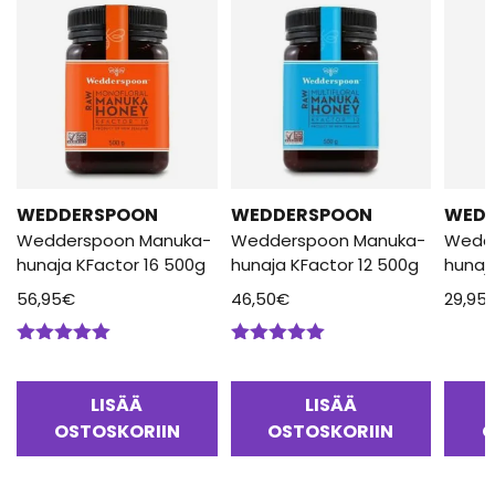
WEDDERSPOON
WEDDERSPOON
WED
Wedderspoon Manuka-
Wedderspoon Manuka-
Wedd
hunaja KFactor 16 500g
hunaja KFactor 12 500g
hunaj
56,95
€
46,50
€
29,95
Arvostelu
Arvostelu
tuotteesta:
tuotteesta:
5.00
/ 5
5.00
/ 5
LISÄÄ
LISÄÄ
OSTOSKORIIN
OSTOSKORIIN
O