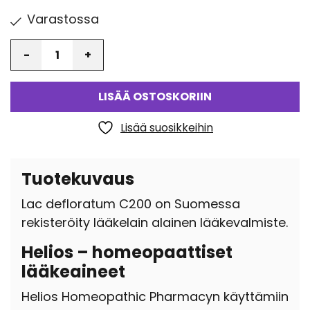
Varastossa
Määrä
LISÄÄ OSTOSKORIIN
Lisää suosikkeihin
Tuotekuvaus
Lac defloratum C200 on Suomessa
rekisteröity lääkelain alainen lääkevalmiste.
Helios – homeopaattiset
lääkeaineet
Helios Homeopathic Pharmacyn käyttämiin