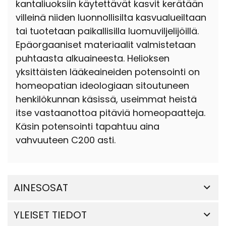
kantaliuoksiin käytettävät kasvit kerätään
villeinä niiden luonnollisilta kasvualueiltaan
tai tuotetaan paikallisilla luomuviljelijöillä.
Epäorgaaniset materiaalit valmistetaan
puhtaasta alkuaineesta. Helioksen
yksittäisten lääkeaineiden potensointi on
homeopatian ideologiaan sitoutuneen
henkilökunnan käsissä, useimmat heistä
itse vastaanottoa pitäviä homeopaatteja.
Käsin potensointi tapahtuu aina
vahvuuteen C200 asti.
AINESOSAT
YLEISET TIEDOT