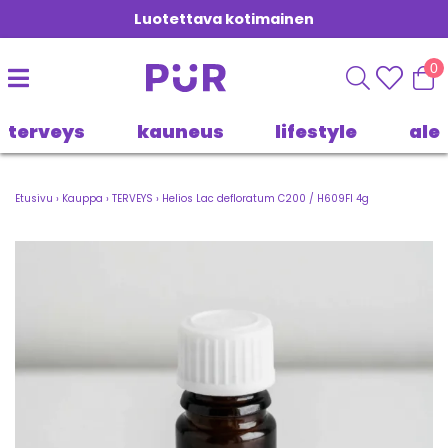
Luotettava kotimainen
0
terveys
kauneus
lifestyle
ale
Etusivu
›
Kauppa
›
TERVEYS
›
Helios Lac defloratum C200 / H609FI 4g