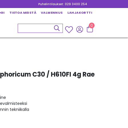
Puhelintilaukset: 029 3400 254
OGI
TIETOA MEISTÄ
VALMENNUS
LAHJAKORTTI
0
sphoricum C30 / H610FI 4g Rae
ine
kevalmisteeksi
nin tekniikalla