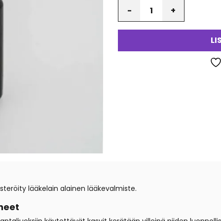
Määrä
LI
röity lääkelain alainen lääkevalmiste.
neet