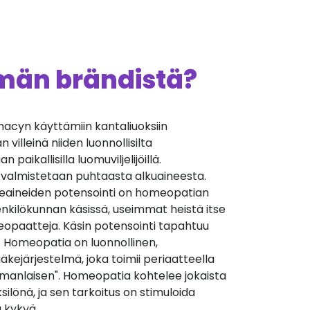
ämän brändistä?
cyn käyttämiin kantaliuoksiin
villeinä niiden luonnollisilta
 paikallisilla luomuviljelijöillä.
 valmistetaan puhtaasta alkuaineesta.
äkeaineiden potensointi on homeopatian
nkilökunnan käsissä, useimmat heistä itse
opaatteja. Käsin potensointi tapahtuu
. Homeopatia on luonnollinen,
äkejärjestelmä, joka toimii periaatteella
manlaisen". Homeopatia kohtelee jokaista
silönä, ja sen tarkoitus on stimuloida
 kykyä.