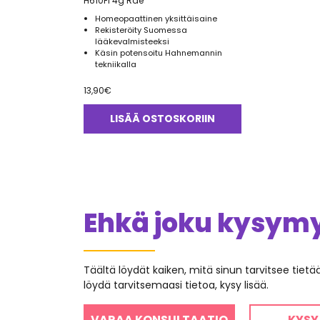
H610FI 4g Rae
Homeopaattinen yksittäisaine
Rekisteröity Suomessa
lääkevalmisteeksi
Käsin potensoitu Hahnemannin
tekniikalla
13,90
€
LISÄÄ OSTOSKORIIN
Ehkä joku kysymys
Täältä löydät kaiken, mitä sinun tarvitsee tiet
löydä tarvitsemaasi tietoa, kysy lisää.
VARAA KONSULTAATIO
KYSY