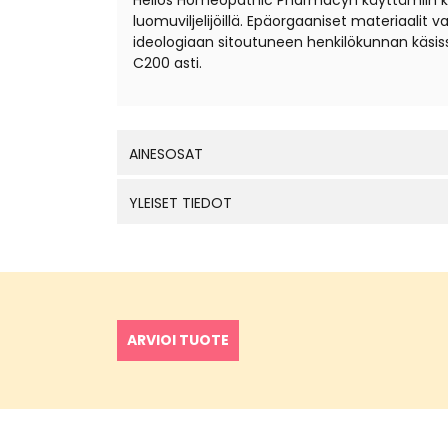
Helios Homeopathic Pharmacyn käyttämiin kantal
luomuviljelijöillä. Epäorgaaniset materiaali
ideologiaan sitoutuneen henkilökunnan käsis
C200 asti.
AINESOSAT
YLEISET TIEDOT
ARVIOI TUOTE