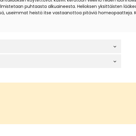
iuoksiin käytettävät kasvit kerätään villeinä niiden luonnollisil
t valmistetaan puhtaasta alkuaineesta. Helioksen yksittäisten lä
sä, useimmat heistä itse vastaanottoa pitäviä homeopaatteja. 