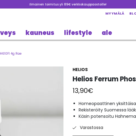
Ilmainen toimitus yli 89€ verkkokauppaostoille!
MYYMÄLÄ
BL
rveys
kauneus
lifestyle
ale
H610FI 4g Rae
HELIOS
Helios Ferrum Pho
13,90
€
Homeopaattinen yksittäisa
Rekisteröity Suomessa lää
Käsin potensoitu Hahneman
Varastossa