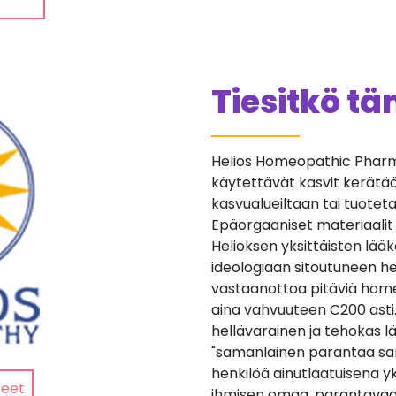
Tiesitkö t
Helios Homeopathic Pharma
käytettävät kasvit kerätään 
kasvualueiltaan tai tuotetaan
Epäorgaaniset materiaalit
Helioksen yksittäisten lä
ideologiaan sitoutuneen he
vastaanottoa pitäviä home
aina vahvuuteen C200 asti
hellävarainen ja tehokas lä
"samanlainen parantaa sa
henkilöä ainutlaatuisena yk
teet
ihmisen omaa, parantavaa