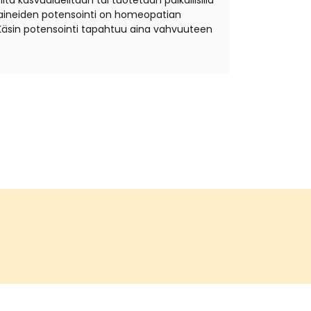
ta kasvualueiltaan tai tuotetaan paikallisilla
äkeaineiden potensointi on homeopatian
Käsin potensointi tapahtuu aina vahvuuteen