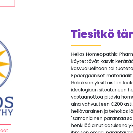
Tiesitkö t
Helios Homeopathic Pharma
käytettävät kasvit kerätään 
kasvualueiltaan tai tuotetaan
Epäorgaaniset materiaalit
Helioksen yksittäisten lä
ideologiaan sitoutuneen he
vastaanottoa pitäviä home
aina vahvuuteen C200 asti
hellävarainen ja tehokas lä
"samanlainen parantaa sa
henkilöä ainutlaatuisena yk
teet
ihmisen omaa, parantavaa