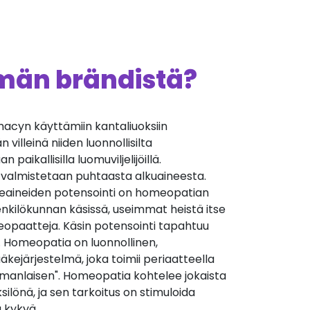
ämän brändistä?
cyn käyttämiin kantaliuoksiin
villeinä niiden luonnollisilta
 paikallisilla luomuviljelijöillä.
 valmistetaan puhtaasta alkuaineesta.
äkeaineiden potensointi on homeopatian
nkilökunnan käsissä, useimmat heistä itse
opaatteja. Käsin potensointi tapahtuu
. Homeopatia on luonnollinen,
äkejärjestelmä, joka toimii periaatteella
manlaisen". Homeopatia kohtelee jokaista
silönä, ja sen tarkoitus on stimuloida
 kykyä.