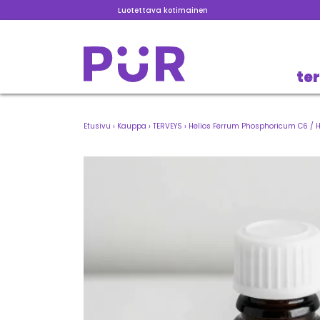
Luotettava kotimainen
te
Etusivu
›
Kauppa
›
TERVEYS
›
Helios Ferrum Phosphoricum C6 / H