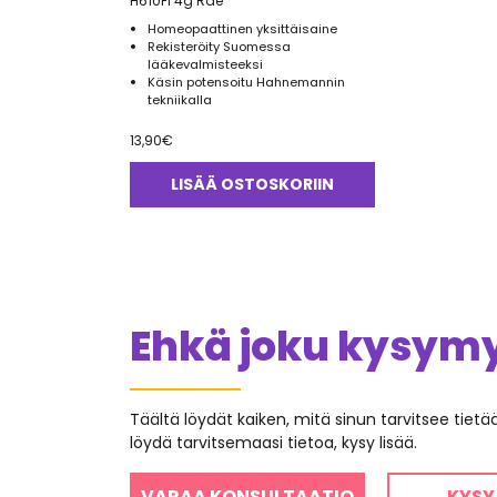
H610FI 4g Rae
Homeopaattinen yksittäisaine
Rekisteröity Suomessa
lääkevalmisteeksi
Käsin potensoitu Hahnemannin
tekniikalla
13,90
€
LISÄÄ OSTOSKORIIN
Ehkä joku kysymys
Täältä löydät kaiken, mitä sinun tarvitsee tiet
löydä tarvitsemaasi tietoa, kysy lisää.
VARAA KONSULTAATIO
KYSY