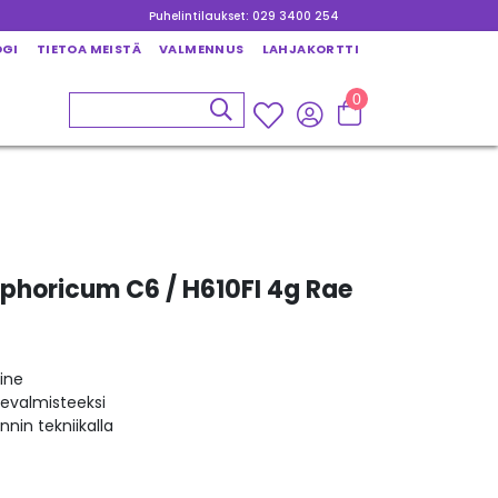
Puhelintilaukset: 029 3400 254
OGI
TIETOA MEISTÄ
VALMENNUS
LAHJAKORTTI
0
sphoricum C6 / H610FI 4g Rae
ine
kevalmisteeksi
nin tekniikalla