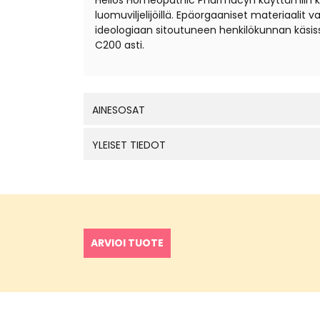
Helios Homeopathic Pharmacyn käyttämiin kantal
luomuviljelijöillä. Epäorgaaniset materiaali
ideologiaan sitoutuneen henkilökunnan käsis
C200 asti.
AINESOSAT
YLEISET TIEDOT
ARVIOI TUOTE