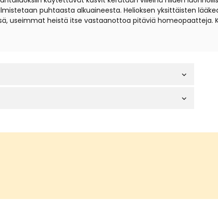
iuoksiin käytettävät kasvit kerätään villeinä niiden luonnollisil
t valmistetaan puhtaasta alkuaineesta. Helioksen yksittäisten lä
sä, useimmat heistä itse vastaanottoa pitäviä homeopaatteja. 