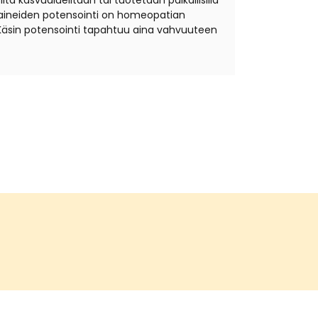
ta kasvualueiltaan tai tuotetaan paikallisilla
äkeaineiden potensointi on homeopatian
Käsin potensointi tapahtuu aina vahvuuteen