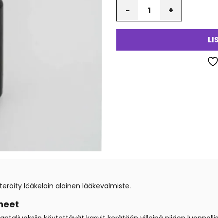
Määrä
LI
öity lääkelain alainen lääkevalmiste.
neet