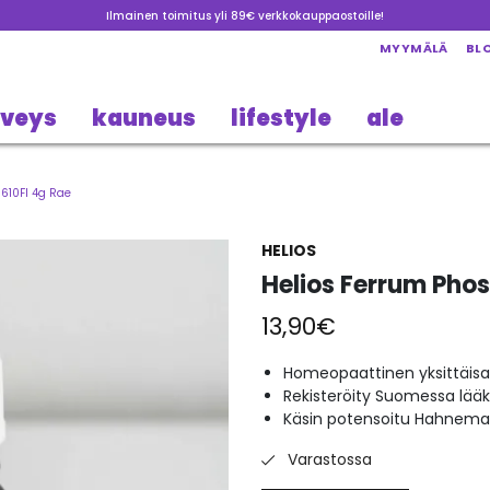
Ilmainen toimitus yli 89€ verkkokauppaostoille!
MYYMÄLÄ
BL
rveys
kauneus
lifestyle
ale
610FI 4g Rae
HELIOS
Helios Ferrum Pho
13,90
€
Homeopaattinen yksittäisa
Rekisteröity Suomessa lää
Käsin potensoitu Hahneman
Varastossa