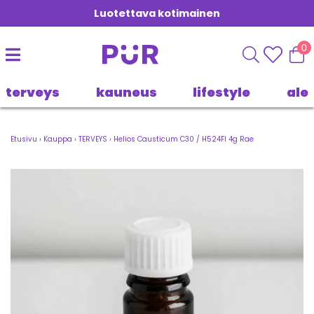
Luotettava kotimainen
0
terveys
kauneus
lifestyle
ale
Etusivu
›
Kauppa
›
TERVEYS
›
Helios Causticum C30 / H524FI 4g Rae