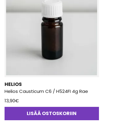
HELIOS
Helios Causticum C6 / H524FI 4g Rae
13,90
€
LISÄÄ OSTOSKORIIN