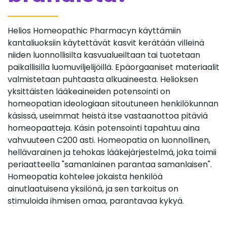
Helios Homeopathic Pharmacyn käyttämiin
kantaliuoksiin käytettävät kasvit kerätään villeinä
niiden luonnollisilta kasvualueiltaan tai tuotetaan
paikallisilla luomuviljelijöillä. Epäorgaaniset materiaalit
valmistetaan puhtaasta alkuaineesta. Helioksen
yksittäisten lääkeaineiden potensointi on
homeopatian ideologiaan sitoutuneen henkilökunnan
käsissä, useimmat heistä itse vastaanottoa pitäviä
homeopaatteja. Käsin potensointi tapahtuu aina
vahvuuteen C200 asti. Homeopatia on luonnollinen,
hellävarainen ja tehokas lääkejärjestelmä, joka toimii
periaatteella "samanlainen parantaa samanlaisen".
Homeopatia kohtelee jokaista henkilöä
ainutlaatuisena yksilönä, ja sen tarkoitus on
stimuloida ihmisen omaa, parantavaa kykyä.