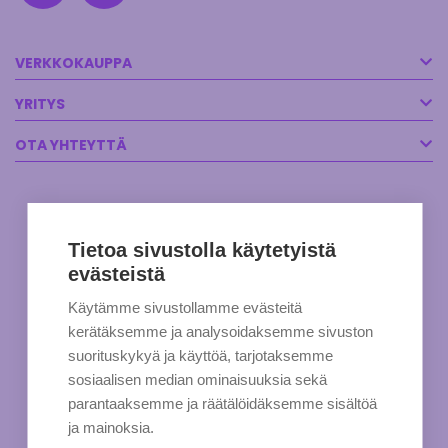
VERKKOKAUPPA
YRITYS
OTA YHTEYTTÄ
Tietoa sivustolla käytetyistä
evästeistä
Käytämme sivustollamme evästeitä
kerätäksemme ja analysoidaksemme sivuston
suorituskykyä ja käyttöä, tarjotaksemme
sosiaalisen median ominaisuuksia sekä
parantaaksemme ja räätälöidäksemme sisältöä
ja mainoksia.