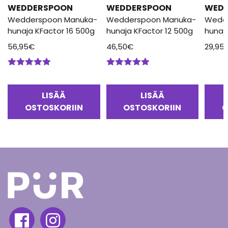
WEDDERSPOON
WEDDERSPOON
WED
Wedderspoon Manuka-
Wedderspoon Manuka-
Wedd
hunaja KFactor 16 500g
hunaja KFactor 12 500g
hunaj
56,95
€
46,50
€
29,95
Arvostelu
Arvostelu
tuotteesta:
tuotteesta:
5.00
/ 5
5.00
/ 5
LISÄÄ
LISÄÄ
OSTOSKORIIN
OSTOSKORIIN
O