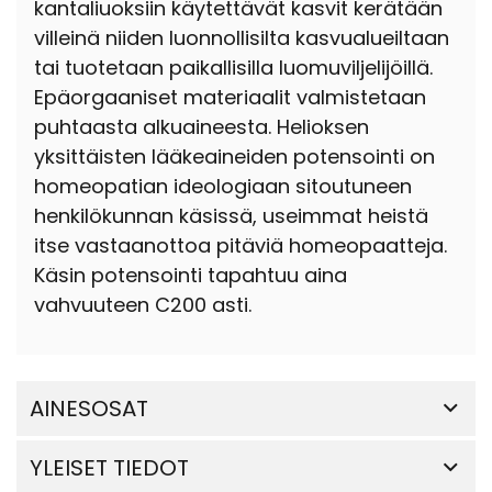
kantaliuoksiin käytettävät kasvit kerätään
villeinä niiden luonnollisilta kasvualueiltaan
tai tuotetaan paikallisilla luomuviljelijöillä.
Epäorgaaniset materiaalit valmistetaan
puhtaasta alkuaineesta. Helioksen
yksittäisten lääkeaineiden potensointi on
homeopatian ideologiaan sitoutuneen
henkilökunnan käsissä, useimmat heistä
itse vastaanottoa pitäviä homeopaatteja.
Käsin potensointi tapahtuu aina
vahvuuteen C200 asti.
AINESOSAT
YLEISET TIEDOT