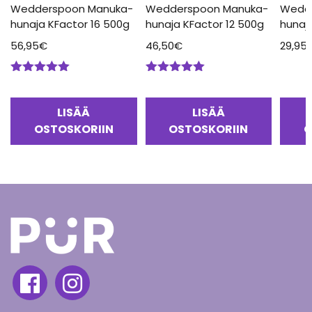
Wedderspoon Manuka-
Wedderspoon Manuka-
Wedd
hunaja KFactor 16 500g
hunaja KFactor 12 500g
hunaj
56,95
€
46,50
€
29,95
Arvostelu
Arvostelu
tuotteesta:
tuotteesta:
5.00
/ 5
5.00
/ 5
LISÄÄ
LISÄÄ
OSTOSKORIIN
OSTOSKORIIN
O