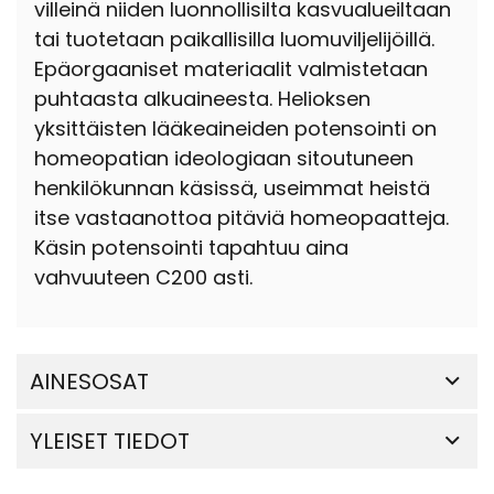
villeinä niiden luonnollisilta kasvualueiltaan
tai tuotetaan paikallisilla luomuviljelijöillä.
Epäorgaaniset materiaalit valmistetaan
puhtaasta alkuaineesta. Helioksen
yksittäisten lääkeaineiden potensointi on
homeopatian ideologiaan sitoutuneen
henkilökunnan käsissä, useimmat heistä
itse vastaanottoa pitäviä homeopaatteja.
Käsin potensointi tapahtuu aina
vahvuuteen C200 asti.
AINESOSAT
YLEISET TIEDOT