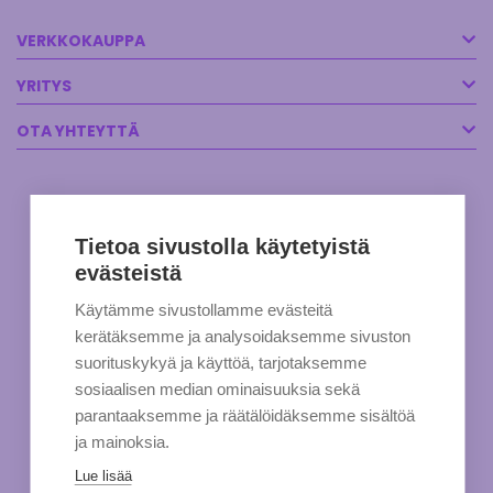
VERKKOKAUPPA
YRITYS
OTA YHTEYTTÄ
Tietoa sivustolla käytetyistä
evästeistä
Käytämme sivustollamme evästeitä
kerätäksemme ja analysoidaksemme sivuston
suorituskykyä ja käyttöä, tarjotaksemme
sosiaalisen median ominaisuuksia sekä
parantaaksemme ja räätälöidäksemme sisältöä
ja mainoksia.
Lue lisää