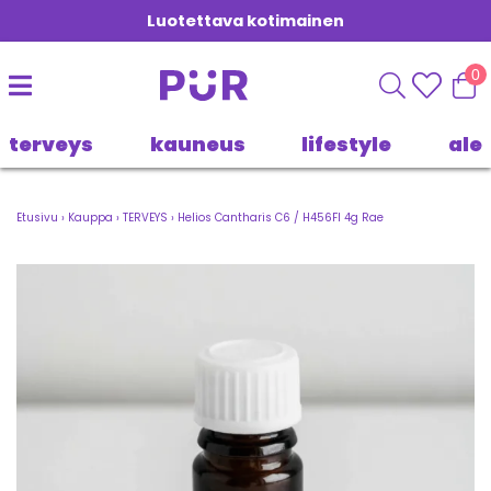
Luotettava kotimainen
0
terveys
kauneus
lifestyle
ale
Etusivu
›
Kauppa
›
TERVEYS
›
Helios Cantharis C6 / H456FI 4g Rae