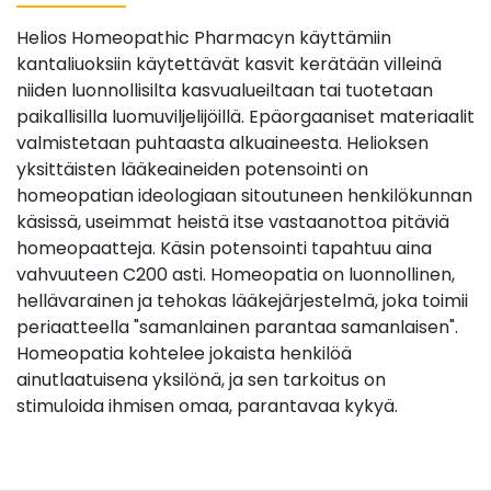
Helios Homeopathic Pharmacyn käyttämiin
kantaliuoksiin käytettävät kasvit kerätään villeinä
niiden luonnollisilta kasvualueiltaan tai tuotetaan
paikallisilla luomuviljelijöillä. Epäorgaaniset materiaalit
valmistetaan puhtaasta alkuaineesta. Helioksen
yksittäisten lääkeaineiden potensointi on
homeopatian ideologiaan sitoutuneen henkilökunnan
käsissä, useimmat heistä itse vastaanottoa pitäviä
homeopaatteja. Käsin potensointi tapahtuu aina
vahvuuteen C200 asti. Homeopatia on luonnollinen,
hellävarainen ja tehokas lääkejärjestelmä, joka toimii
periaatteella "samanlainen parantaa samanlaisen".
Homeopatia kohtelee jokaista henkilöä
ainutlaatuisena yksilönä, ja sen tarkoitus on
stimuloida ihmisen omaa, parantavaa kykyä.