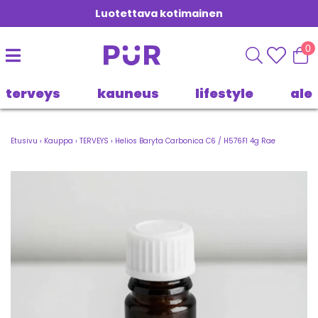
Luotettava kotimainen
0
terveys
kauneus
lifestyle
ale
Etusivu
›
Kauppa
›
TERVEYS
›
Helios Baryta Carbonica C6 / H576FI 4g Rae