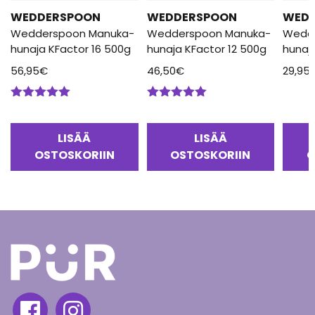
WEDDERSPOON
WEDDERSPOON
WED
Wedderspoon Manuka-
Wedderspoon Manuka-
Wedd
hunaja KFactor 16 500g
hunaja KFactor 12 500g
hunaj
56,95
€
46,50
€
29,95
Arvostelu
Arvostelu
tuotteesta:
tuotteesta:
5.00
/ 5
5.00
/ 5
LISÄÄ
LISÄÄ
OSTOSKORIIN
OSTOSKORIIN
O