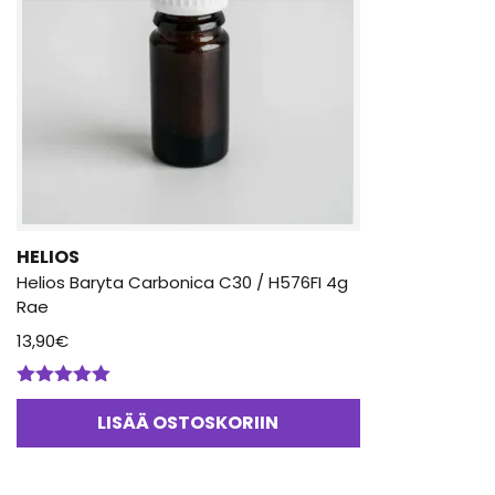
HELIOS
Helios Baryta Carbonica C30 / H576FI 4g
Rae
13,90
€
Arvostelu
tuotteesta:
LISÄÄ OSTOSKORIIN
5.00
/ 5