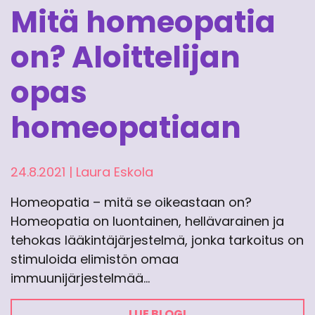
Mitä homeopatia
on? Aloittelijan
opas
homeopatiaan
24.8.2021
|
Laura Eskola
Homeopatia – mitä se oikeastaan on?
Homeopatia on luontainen, hellävarainen ja
tehokas lääkintäjärjestelmä, jonka tarkoitus on
stimuloida elimistön omaa
immuunijärjestelmää…
LUE BLOGI