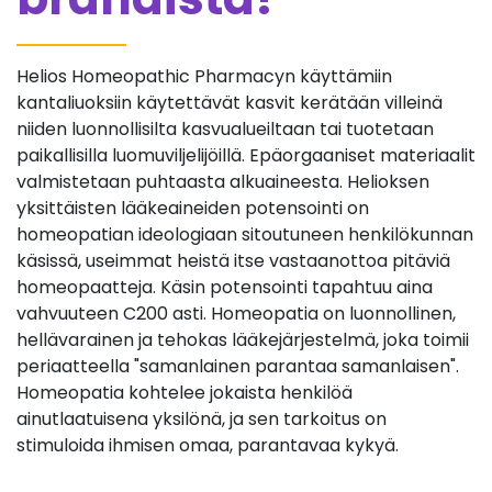
Helios Homeopathic Pharmacyn käyttämiin
kantaliuoksiin käytettävät kasvit kerätään villeinä
niiden luonnollisilta kasvualueiltaan tai tuotetaan
paikallisilla luomuviljelijöillä. Epäorgaaniset materiaalit
valmistetaan puhtaasta alkuaineesta. Helioksen
yksittäisten lääkeaineiden potensointi on
homeopatian ideologiaan sitoutuneen henkilökunnan
käsissä, useimmat heistä itse vastaanottoa pitäviä
homeopaatteja. Käsin potensointi tapahtuu aina
vahvuuteen C200 asti. Homeopatia on luonnollinen,
hellävarainen ja tehokas lääkejärjestelmä, joka toimii
periaatteella "samanlainen parantaa samanlaisen".
Homeopatia kohtelee jokaista henkilöä
ainutlaatuisena yksilönä, ja sen tarkoitus on
stimuloida ihmisen omaa, parantavaa kykyä.