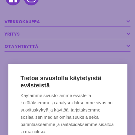
VERKKOKAUPPA
YRITYS
OTA YHTEYTTÄ
Tietoa sivustolla käytetyistä
evästeistä
Käytämme sivustollamme evästeitä
kerätäksemme ja analysoidaksemme sivuston
suorituskykyä ja käyttöä, tarjotaksemme
sosiaalisen median ominaisuuksia sekä
parantaaksemme ja räätälöidäksemme sisältöä
ja mainoksia.