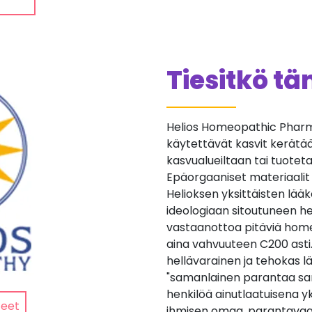
Tiesitkö t
Helios Homeopathic Pharma
käytettävät kasvit kerätään 
kasvualueiltaan tai tuotetaan
Epäorgaaniset materiaalit
Helioksen yksittäisten lä
ideologiaan sitoutuneen he
vastaanottoa pitäviä home
aina vahvuuteen C200 asti
hellävarainen ja tehokas lä
"samanlainen parantaa sa
henkilöä ainutlaatuisena yk
teet
ihmisen omaa, parantavaa