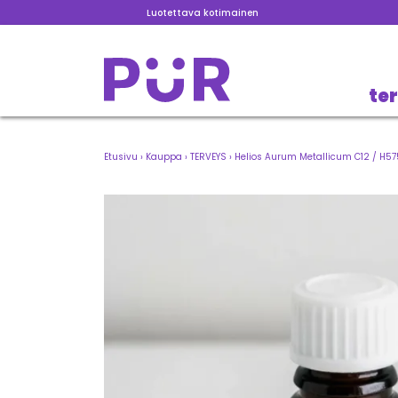
Luotettava kotimainen
te
Etusivu
›
Kauppa
›
TERVEYS
›
Helios Aurum Metallicum C12 / H57