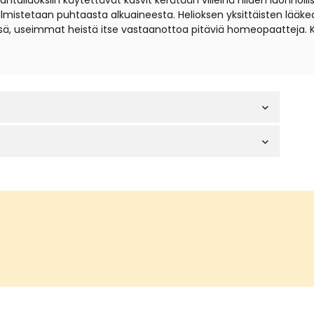
iuoksiin käytettävät kasvit kerätään villeinä niiden luonnollisil
t valmistetaan puhtaasta alkuaineesta. Helioksen yksittäisten lä
sä, useimmat heistä itse vastaanottoa pitäviä homeopaatteja. 