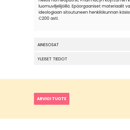
Helios Homeopathic Pharmacyn käyttämiin kantal
luomuviljelijöillä. Epäorgaaniset materiaali
ideologiaan sitoutuneen henkilökunnan käsis
C200 asti.
AINESOSAT
YLEISET TIEDOT
ARVIOI TUOTE