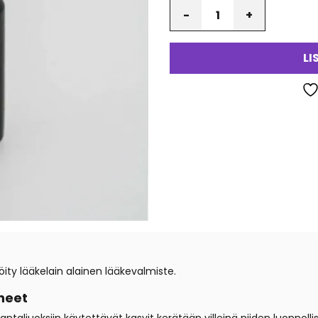
Määrä
LI
ty lääkelain alainen lääkevalmiste.
neet