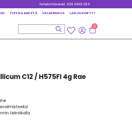
Puhelintilaukset: 029 3400 254
OGI
TIETOA MEISTÄ
VALMENNUS
LAHJAKORTTI
0
llicum C12 / H575FI 4g Rae
ine
kevalmisteeksi
nin tekniikalla