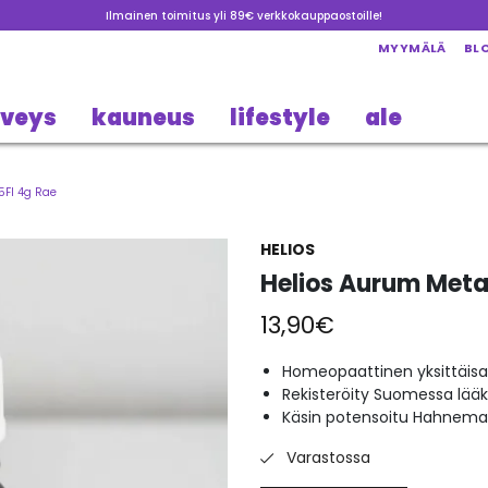
Ilmainen toimitus yli 89€ verkkokauppaostoille!
MYYMÄLÄ
BL
rveys
kauneus
lifestyle
ale
5FI 4g Rae
HELIOS
Helios Aurum Meta
13,90
€
Homeopaattinen yksittäisa
Rekisteröity Suomessa lää
Käsin potensoitu Hahneman
Varastossa