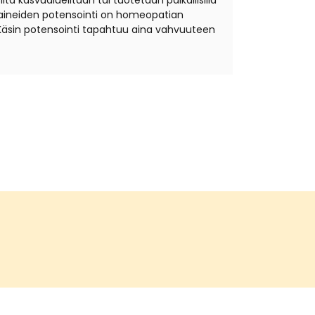
ta kasvualueiltaan tai tuotetaan paikallisilla
äkeaineiden potensointi on homeopatian
Käsin potensointi tapahtuu aina vahvuuteen