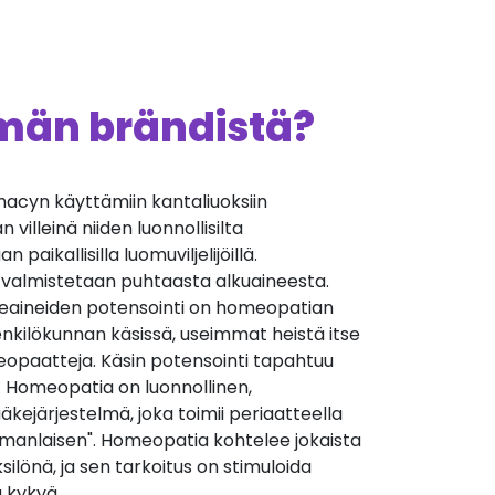
ämän brändistä?
cyn käyttämiin kantaliuoksiin
villeinä niiden luonnollisilta
 paikallisilla luomuviljelijöillä.
 valmistetaan puhtaasta alkuaineesta.
äkeaineiden potensointi on homeopatian
nkilökunnan käsissä, useimmat heistä itse
opaatteja. Käsin potensointi tapahtuu
. Homeopatia on luonnollinen,
äkejärjestelmä, joka toimii periaatteella
manlaisen". Homeopatia kohtelee jokaista
silönä, ja sen tarkoitus on stimuloida
 kykyä.