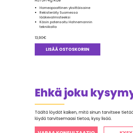
H575FI 4g Rae
Homeopaattinen yksittäisaine
Rekisteröity Suomessa
lääkevalmisteeksi
Käsin potensoitu Hahnemannin
tekniikalla
13,90
€
LISÄÄ OSTOSKORIIN
Ehkä joku kysymys
Täältä löydät kaiken, mitä sinun tarvitsee tiet
löydä tarvitsemaasi tietoa, kysy lisää.
VARAA KONSULTAATIO
KYSY