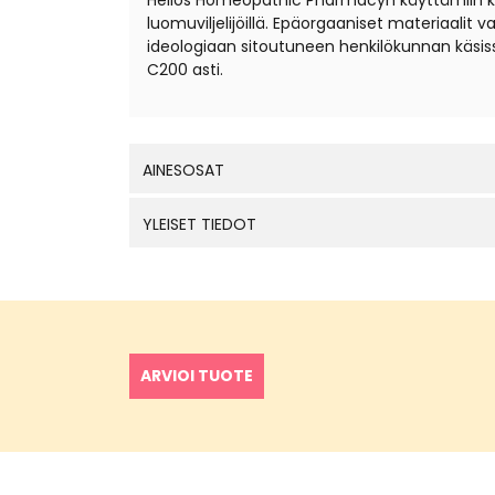
Helios Homeopathic Pharmacyn käyttämiin kantal
luomuviljelijöillä. Epäorgaaniset materiaali
ideologiaan sitoutuneen henkilökunnan käsis
C200 asti.
AINESOSAT
YLEISET TIEDOT
ARVIOI TUOTE