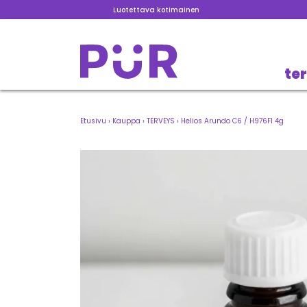
Luotettava kotimainen
te
Etusivu
›
Kauppa
›
TERVEYS
›
Helios Arundo C6 / H976FI 4g