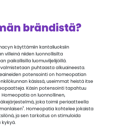
ämän brändistä?
cyn käyttämiin kantaliuoksiin
villeinä niiden luonnollisilta
 paikallisilla luomuviljelijöillä.
 valmistetaan puhtaasta alkuaineesta.
äkeaineiden potensointi on homeopatian
nkilökunnan käsissä, useimmat heistä itse
opaatteja. Käsin potensointi tapahtuu
. Homeopatia on luonnollinen,
äkejärjestelmä, joka toimii periaatteella
manlaisen". Homeopatia kohtelee jokaista
silönä, ja sen tarkoitus on stimuloida
 kykyä.