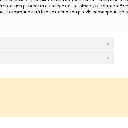
iuoksiin käytettävät kasvit kerätään villeinä niiden luonnollisil
t valmistetaan puhtaasta alkuaineesta. Helioksen yksittäisten lä
sä, useimmat heistä itse vastaanottoa pitäviä homeopaatteja. 