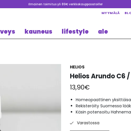
Ilmainen toimitus yli 89€ verkkokauppaostoille!
MYYMÄLÄ
BL
rveys
kauneus
lifestyle
ale
HELIOS
Helios Arundo C6 /
13,90
€
Homeopaattinen yksittäisa
Rekisteröity Suomessa lää
Käsin potensoitu Hahneman
Varastossa