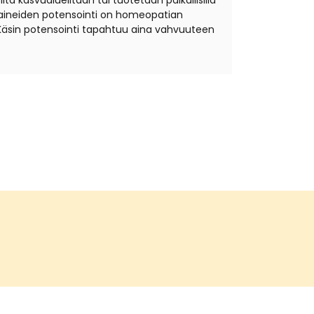
ta kasvualueiltaan tai tuotetaan paikallisilla
äkeaineiden potensointi on homeopatian
Käsin potensointi tapahtuu aina vahvuuteen