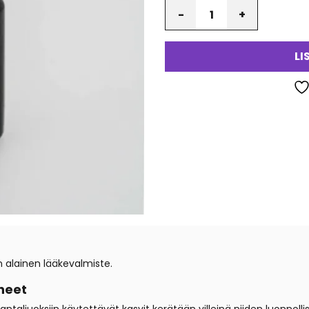
Määrä
LI
 alainen lääkevalmiste.
neet