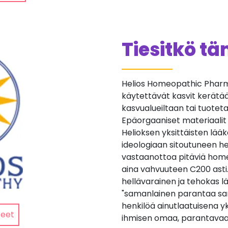
Tiesitkö t
Helios Homeopathic Pharma
käytettävät kasvit kerätään 
kasvualueiltaan tai tuotetaan
Epäorgaaniset materiaalit
Helioksen yksittäisten lä
ideologiaan sitoutuneen he
vastaanottoa pitäviä home
aina vahvuuteen C200 asti
hellävarainen ja tehokas lä
"samanlainen parantaa sa
henkilöä ainutlaatuisena yk
teet
ihmisen omaa, parantavaa