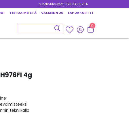
Puhelintilaukset: 029 3400 254
OGI
TIETOA MEISTÄ
VALMENNUS
LAHJAKORTTI
0
 H976FI 4g
ine
kevalmisteeksi
nin tekniikalla