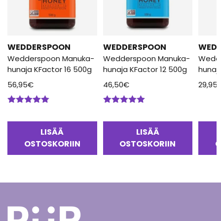
WEDDERSPOON
WEDDERSPOON
WED
Wedderspoon Manuka-
Wedderspoon Manuka-
Wedd
hunaja KFactor 16 500g
hunaja KFactor 12 500g
hunaj
56,95
€
46,50
€
29,95
Arvostelu
Arvostelu
tuotteesta:
tuotteesta:
5.00
/ 5
5.00
/ 5
LISÄÄ
LISÄÄ
OSTOSKORIIN
OSTOSKORIIN
O