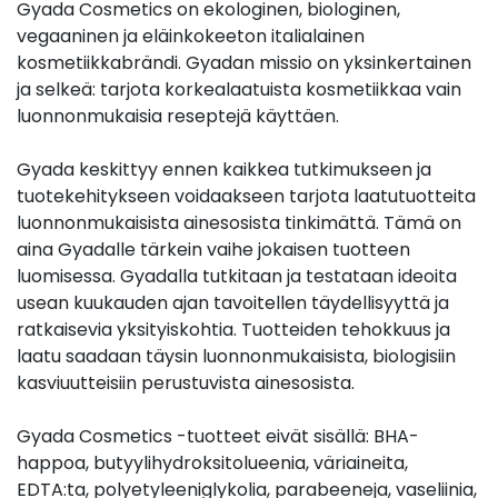
Gyada Cosmetics on ekologinen, biologinen,
vegaaninen ja eläinkokeeton italialainen
kosmetiikkabrändi. Gyadan missio on yksinkertainen
ja selkeä: tarjota korkealaatuista kosmetiikkaa vain
luonnonmukaisia reseptejä käyttäen.
Gyada keskittyy ennen kaikkea tutkimukseen ja
tuotekehitykseen voidaakseen tarjota laatutuotteita
luonnonmukaisista ainesosista tinkimättä. Tämä on
aina Gyadalle tärkein vaihe jokaisen tuotteen
luomisessa. Gyadalla tutkitaan ja testataan ideoita
usean kuukauden ajan tavoitellen täydellisyyttä ja
ratkaisevia yksityiskohtia. Tuotteiden tehokkuus ja
laatu saadaan täysin luonnonmukaisista, biologisiin
kasviuutteisiin perustuvista ainesosista.
Gyada Cosmetics -tuotteet eivät sisällä: BHA-
happoa, butyylihydroksitolueenia, väriaineita,
EDTA:ta, polyetyleeniglykolia, parabeeneja, vaseliinia,