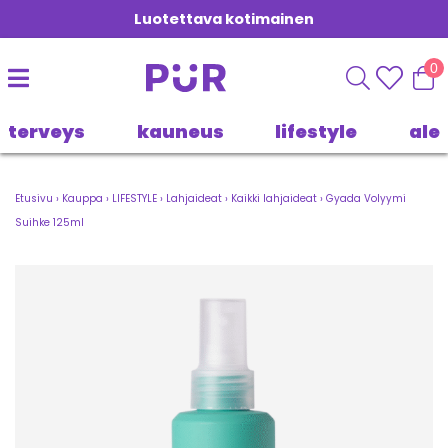
Luotettava kotimainen
0
terveys
kauneus
lifestyle
ale
Etusivu
›
Kauppa
›
LIFESTYLE
›
Lahjaideat
›
Kaikki lahjaideat
›
Gyada Volyymi
Suihke 125ml