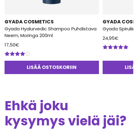
GYADA COSMETICS
GYADA COSM
Gyada Hyalurvedic Shampoo Puhdistava
Gyada Spirulii
Neem, Moringa 200ml
24,95
€
17,50
€
Arvostelu
tuotteesta:
Arvostelu
5.00
/ 5
tuotteesta:
LISÄÄ OSTOSKORIIN
LIS
4.00
/ 5
Ehkä joku
kysymys vielä jäi?