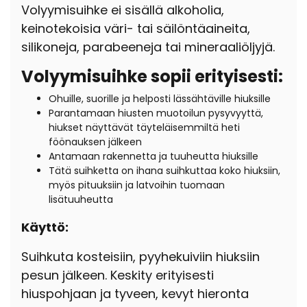
Volyymisuihke ei sisällä alkoholia,
keinotekoisia väri- tai säilöntäaineita,
silikoneja, parabeeneja tai mineraaliöljyjä.
Volyymisuihke sopii erityisesti:
Ohuille, suorille ja helposti lässähtäville hiuksille
Parantamaan hiusten muotoilun pysyvyyttä,
hiukset näyttävät täyteläisemmiltä heti
föönauksen jälkeen
Antamaan rakennetta ja tuuheutta hiuksille
Tätä suihketta on ihana suihkuttaa koko hiuksiin,
myös pituuksiin ja latvoihin tuomaan
lisätuuheutta
Käyttö:
Suihkuta kosteisiin, pyyhekuiviin hiuksiin
pesun jälkeen. Keskity erityisesti
hiuspohjaan ja tyveen, kevyt hieronta