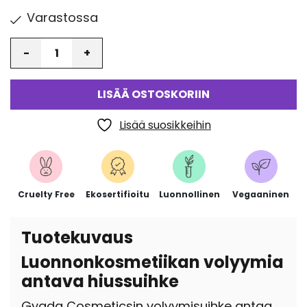
Varastossa
Määrä
LISÄÄ OSTOSKORIIN
Lisää suosikkeihin
Cruelty Free
Ekosertifioitu
Luonnollinen
Vegaaninen
Tuotekuvaus
Luonnonkosmetiikan volyymia
antava hiussuihke
Gyada Cosmeticsin volyymisuihke antaa