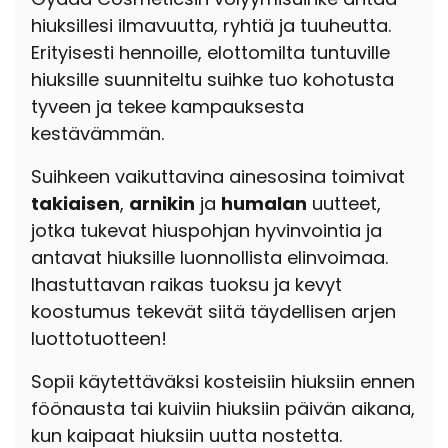
hiuksillesi ilmavuutta, ryhtiä ja tuuheutta.
Erityisesti hennoille, elottomilta tuntuville
hiuksille suunniteltu suihke tuo kohotusta
tyveen ja tekee kampauksesta
kestävämmän.
Suihkeen vaikuttavina ainesosina toimivat
takiaisen
,
arnikin
ja
humalan
uutteet,
jotka tukevat hiuspohjan hyvinvointia ja
antavat hiuksille luonnollista elinvoimaa.
Ihastuttavan raikas tuoksu ja kevyt
koostumus tekevät siitä täydellisen arjen
luottotuotteen!
Sopii käytettäväksi kosteisiin hiuksiin ennen
föönausta tai kuiviin hiuksiin päivän aikana,
kun kaipaat hiuksiin uutta nostetta.