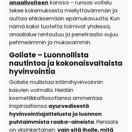
anaalivoiteen
kanssa – runsas voitelu
tekee kokemuksesta miellyttävämmän ja
auttaa ehkäisemään epämukavuutta.
Kun
nämä kaksi tuotetta toimivat yhdessä,
anaalialue rentoutuu ja penetraatio sujuu
pehmeämmin ja mukavammin.
Goliate – Luonnollista
nautintoa ja kokonaisvaltaista
hyvinvointia
Goliate mullistaa intiimihyvinvoinnin
kasvien voimalla. Heidän
kosmetiikkafilosofiansa ammentaa
inspiraationsa
ayurvedisestä
hyvinvointiajattelusta ja luonnon
puhtaimmista raaka-aineista
. Periaate
on yksinkertainen:
vain sitä iholle, mitä