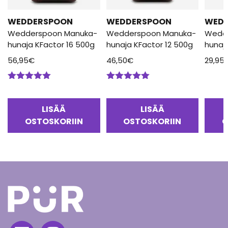
WEDDERSPOON
WEDDERSPOON
WED
Wedderspoon Manuka-
Wedderspoon Manuka-
Wedd
hunaja KFactor 16 500g
hunaja KFactor 12 500g
hunaj
56,95
€
46,50
€
29,95
Arvostelu
Arvostelu
tuotteesta:
tuotteesta:
5.00
/ 5
5.00
/ 5
LISÄÄ
LISÄÄ
OSTOSKORIIN
OSTOSKORIIN
O