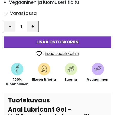
Vegaaninen ja luomusertifioitu
Varastossa
Määrä
LISÄÄ OSTOSKORIIN
Lisää suosikkeihin
100%
Ekosertifioitu
Luomu
Vegaaninen
luonnollinen
Tuotekuvaus
Anal Lubricant Gel –