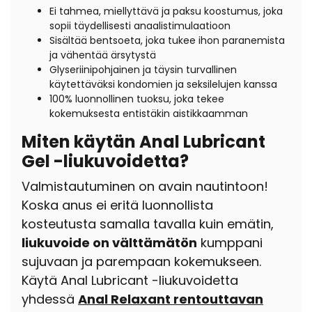
Ei tahmea, miellyttävä ja paksu koostumus, joka
sopii täydellisesti anaalistimulaatioon
Sisältää bentsoeta, joka tukee ihon paranemista
ja vähentää ärsytystä
Glyseriinipohjainen ja täysin turvallinen
käytettäväksi kondomien ja seksilelujen kanssa
100% luonnollinen tuoksu, joka tekee
kokemuksesta entistäkin aistikkaamman
Miten käytän Anal Lubricant
Gel -liukuvoidetta?
Valmistautuminen on avain nautintoon!
Koska anus ei eritä luonnollista
kosteutusta samalla tavalla kuin emätin,
liukuvoide on välttämätön
kumppani
sujuvaan ja parempaan kokemukseen.
Käytä Anal Lubricant -liukuvoidetta
yhdessä
Anal Relaxant rentouttavan