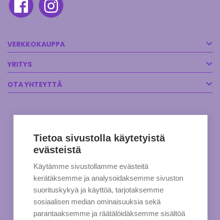
VERKKOKAUPPA
YRITYS
OTA YHTEYTTÄ
Tietoa sivustolla käytetyistä
evästeistä
Käytämme sivustollamme evästeitä
kerätäksemme ja analysoidaksemme sivuston
suorituskykyä ja käyttöä, tarjotaksemme
sosiaalisen median ominaisuuksia sekä
parantaaksemme ja räätälöidäksemme sisältöä