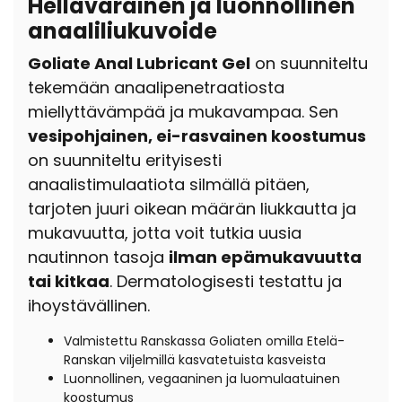
Hellävarainen ja luonnollinen
anaaliliukuvoide
Goliate Anal Lubricant Gel
on suunniteltu
tekemään anaalipenetraatiosta
miellyttävämpää ja mukavampaa. Sen
vesipohjainen, ei-rasvainen koostumus
on suunniteltu erityisesti
anaalistimulaatiota silmällä pitäen,
tarjoten juuri oikean määrän liukkautta ja
mukavuutta, jotta voit tutkia uusia
nautinnon tasoja
ilman epämukavuutta
tai kitkaa
. Dermatologisesti testattu ja
ihoystävällinen.
Valmistettu Ranskassa
Goliaten omilla Etelä-
Ranskan viljelmillä kasvatetuista kasveista
Luonnollinen, vegaaninen ja luomulaatuinen
koostumus