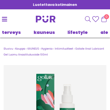
Luotettava kotimainen
0
terveys
kauneus
lifestyle
ale
Etusivu
›
Kauppa
›
KAUNEUS
›
Hygienia
›
Intiimituotteet
›
Goliate Anal Lubricant
Gel Luomu Anaaliliukuvoide 100ml