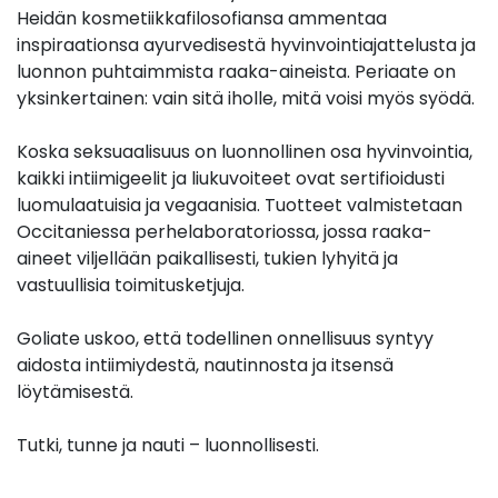
Heidän kosmetiikkafilosofiansa ammentaa
inspiraationsa ayurvedisestä hyvinvointiajattelusta ja
luonnon puhtaimmista raaka-aineista. Periaate on
yksinkertainen: vain sitä iholle, mitä voisi myös syödä.
Koska seksuaalisuus on luonnollinen osa hyvinvointia,
kaikki intiimigeelit ja liukuvoiteet ovat sertifioidusti
luomulaatuisia ja vegaanisia. Tuotteet valmistetaan
Occitaniessa perhelaboratoriossa, jossa raaka-
aineet viljellään paikallisesti, tukien lyhyitä ja
vastuullisia toimitusketjuja.
Goliate uskoo, että todellinen onnellisuus syntyy
aidosta intiimiydestä, nautinnosta ja itsensä
löytämisestä.
Tutki, tunne ja nauti – luonnollisesti.