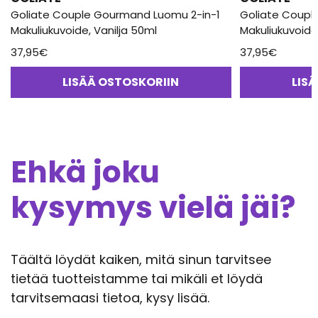
Goliate Couple Gourmand Luomu 2-in-1
Goliate Coupl
Makuliukuvoide, Vanilja 50ml
Makuliukuvoide
37,95
€
37,95
€
LISÄÄ OSTOSKORIIN
LIS
Ehkä joku
kysymys vielä jäi?
Täältä löydät kaiken, mitä sinun tarvitsee
tietää tuotteistamme tai mikäli et löydä
tarvitsemaasi tietoa, kysy lisää.