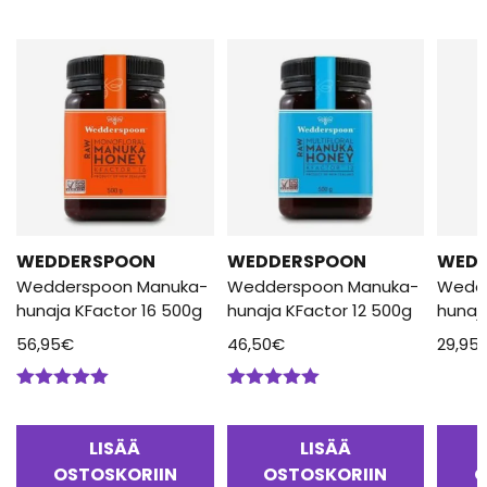
WEDDERSPOON
WEDDERSPOON
WED
Wedderspoon Manuka-
Wedderspoon Manuka-
Wedd
hunaja KFactor 16 500g
hunaja KFactor 12 500g
hunaj
56,95
€
46,50
€
29,95
Arvostelu
Arvostelu
tuotteesta:
tuotteesta:
5.00
/ 5
5.00
/ 5
LISÄÄ
LISÄÄ
OSTOSKORIIN
OSTOSKORIIN
O