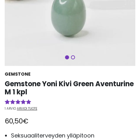
Seuraava
GEMSTONE
Gemstone Yoni Kivi Green Aventurine
M 1 kpl
1
ARVIO
ARVIOI TUOTE
Arvio
1
5.00
5:stä
60,50
€
perustuen
asiakkaan
arvotukseen.
Seksuaaliterveyden ylläpitoon