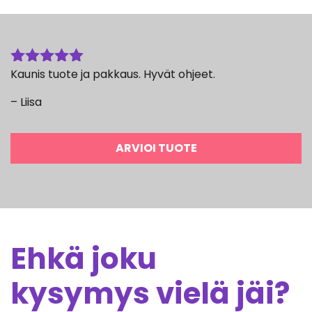
Kaunis tuote ja pakkaus. Hyvät ohjeet.
Arvostelu
tuotteesta:
– Liisa
5
/ 5
ARVIOI TUOTE
Ehkä joku
kysymys vielä jäi?