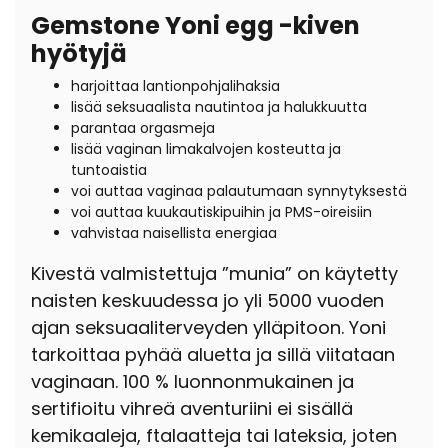
Gemstone Yoni egg -kiven
hyötyjä
harjoittaa lantionpohjalihaksia
lisää seksuaalista nautintoa ja halukkuutta
parantaa orgasmeja
lisää vaginan limakalvojen kosteutta ja
tuntoaistia
voi auttaa vaginaa palautumaan synnytyksestä
voi auttaa kuukautiskipuihin ja PMS-oireisiin
vahvistaa naisellista energiaa
Kivestä valmistettuja ”munia” on käytetty
naisten keskuudessa jo yli 5000 vuoden
ajan seksuaaliterveyden ylläpitoon. Yoni
tarkoittaa pyhää aluetta ja sillä viitataan
vaginaan. 100 % luonnonmukainen ja
sertifioitu vihreä aventuriini ei sisällä
kemikaaleja, ftalaatteja tai lateksia, joten