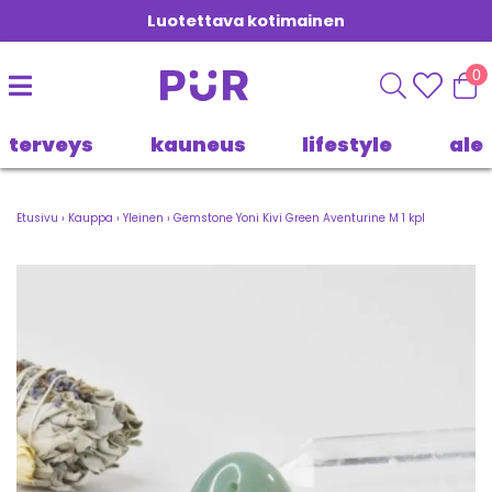
Luotettava kotimainen
0
terveys
kauneus
lifestyle
ale
Etusivu
›
Kauppa
›
Yleinen
›
Gemstone Yoni Kivi Green Aventurine M 1 kpl