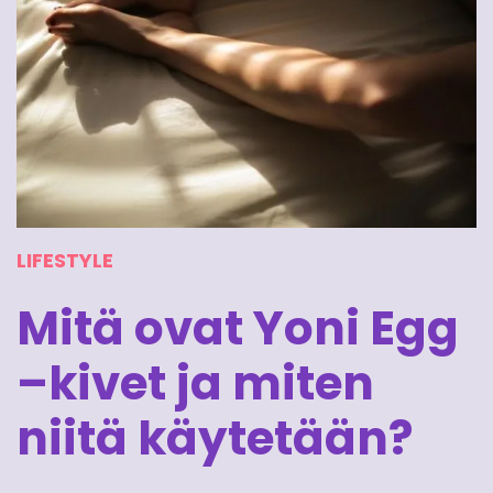
LIFESTYLE
Mitä ovat Yoni Egg
–kivet ja miten
niitä käytetään?