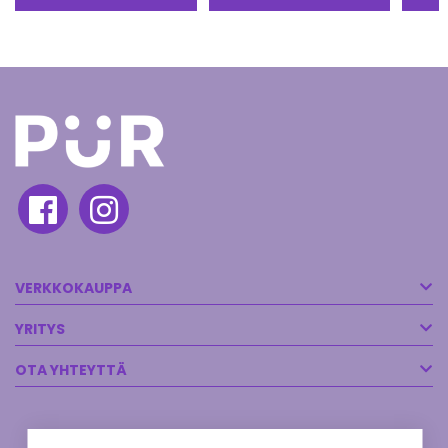
VERKKOKAUPPA
YRITYS
OTA YHTEYTTÄ