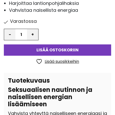
Harjoittaa lantionpohjalihaksia
Vahvistaa naisellista energiaa
Varastossa
Määrä
LISÄÄ OSTOSKORIIN
Lisää suosikkeihin
Tuotekuvaus
Seksuaalisen nautinnon ja
naisellisen energian
lisäämiseen
Vahvista yhteyttä naiselliseen energiaasi ja