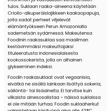
tulos. Suklaan raaka-aineena käytetään
Criollo-alkuperäislajikkeen kaakaopapuja,
joita sadat perheet viljelevät
elämäntyökseen Perun Amazonialla
sademetsän sydämessä. Makeutensa
Foodinin raakasuklaa saa maailman
kestävimmäksi makeuttajaksi
tituleeratusta indonesialaisesta
kookossokerista, jolla on alhainen
glykeeminen indeksi.
Foodin raakasuklaat ovat vegaanisia,
eivätkä ne sisällä lainkaan lisättyä sokeria,
säilöntä- tai lisäaineita. Ei tarvitse kuin
vilkaista ainesosalistaa – näissä suklaissa
ei ole mitään turhaa.
Foodin suklaaherkut
valmistetaan käsityönä aina alle 42
°
C