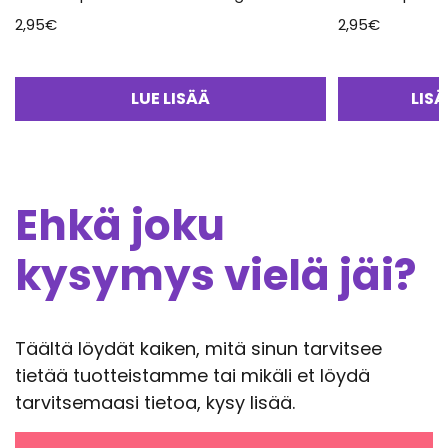
2,95
€
2,95
€
LUE LISÄÄ
LIS
Ehkä joku
kysymys vielä jäi?
Täältä löydät kaiken, mitä sinun tarvitsee
tietää tuotteistamme tai mikäli et löydä
tarvitsemaasi tietoa, kysy lisää.