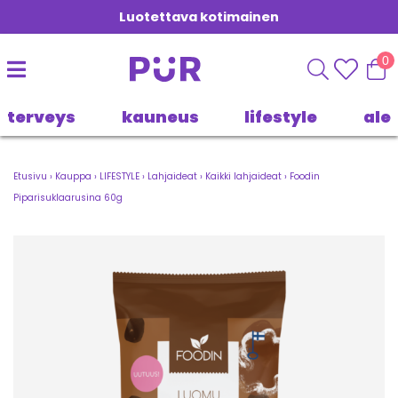
Luotettava kotimainen
0
terveys
kauneus
lifestyle
ale
Etusivu
›
Kauppa
›
LIFESTYLE
›
Lahjaideat
›
Kaikki lahjaideat
›
Foodin
Piparisuklaarusina 60g