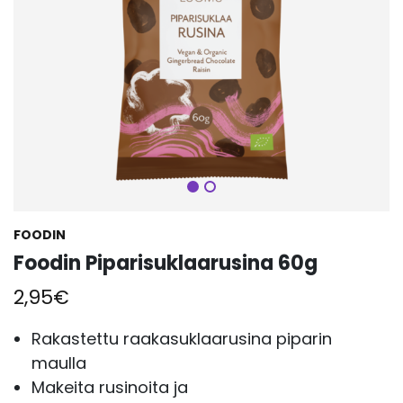
Seuraava
FOODIN
Foodin Piparisuklaarusina 60g
2,95
€
Rakastettu raakasuklaarusina piparin
maulla
Makeita rusinoita ja