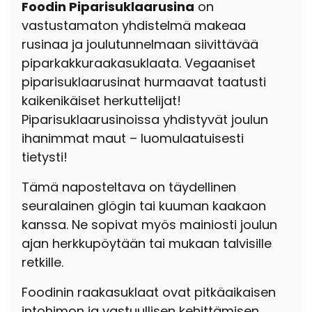
Foodin Piparisuklaarusina
on
vastustamaton yhdistelmä makeaa
rusinaa ja joulutunnelmaan siivittävää
piparkakkuraakasuklaata. Vegaaniset
piparisuklaarusinat hurmaavat taatusti
kaikenikäiset herkuttelijat!
Piparisuklaarusinoissa yhdistyvät joulun
ihanimmat maut – luomulaatuisesti
tietysti!
Tämä naposteltava on täydellinen
seuralainen glögin tai kuuman kaakaon
kanssa. Ne sopivat myös mainiosti joulun
ajan herkkupöytään tai mukaan talvisille
retkille.
Foodinin raakasuklaat ovat pitkäaikaisen
intohimon ja vastuullisen kehittämisen