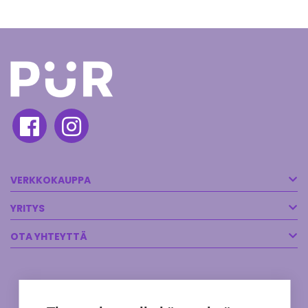
VERKKOKAUPPA
YRITYS
OTA YHTEYTTÄ