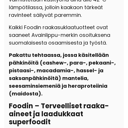
lämpötilassa, jolloin kaakaon tärkeät
ravinteet säilyvät paremmin.
Kaikki Foodin raakasuklaatuotteet ovat
saaneet Avainlippu-merkin osoituksena
suomalaisesta osaamisesta ja työstä.
Pakattu tehtaassa, jossa käsitellään
pähkinöitä (cashew-, para-, pekaani-,
pistaasi-, macadamia-, hassel- ja
saksanpähkinöitä) mantelia,
seesaminsiemeniä ja heraproteiinia
(maidosta).
Foodin – Terveelliset raaka-
aineet ja laadukkaat
superfoodit