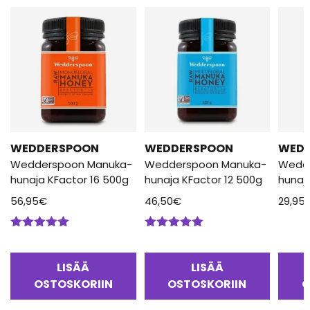
WEDDERSPOON
WEDDERSPOON
WED
Wedderspoon Manuka-
Wedderspoon Manuka-
Wedd
hunaja KFactor 16 500g
hunaja KFactor 12 500g
hunaj
56,95
€
46,50
€
29,95
Arvostelu
Arvostelu
tuotteesta:
tuotteesta:
5.00
/ 5
5.00
/ 5
LISÄÄ
LISÄÄ
OSTOSKORIIN
OSTOSKORIIN
O