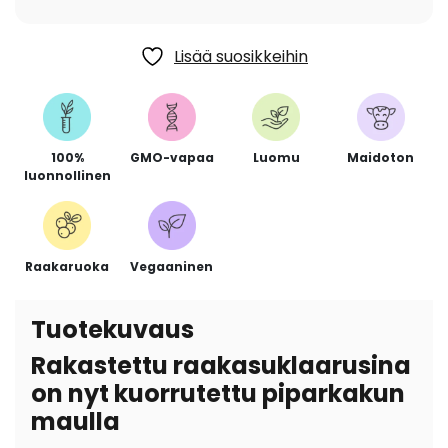
Lisää suosikkeihin
100%
GMO-vapaa
Luomu
Maidoton
luonnollinen
Raakaruoka
Vegaaninen
Tuotekuvaus
Rakastettu raakasuklaarusina
on nyt kuorrutettu piparkakun
maulla