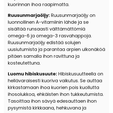
kuorinnan ihoa raapimatta.
Ruusunmarjaöljy:
Ruusunmarjaöljy on
luonnollinen A-vitamiinin lähde ja se
sisältää runsaasti välttämättömiä
omega-6 ja omega-3 rasvahappoja.
Ruusunmarjaöljy edistää solujen
uusiutumista ja parantaa arpien ulkonäköä
pitäen samalla ihon ravittuna ja
kosteutettuna.
Luomu hibiskusuute:
Hibiskusuutteella on
hellävaraisesti kuoriva vaikutus. Se auttaa
kirkastamaan ihoa kuorien pois kuollutta
ihosolukkoa, ehkäisten ihon tukkeutumista.
Tasoittaa ihon sävyä edesauttaen ihon
pysymistä kirkkaana, hehkuvana ja