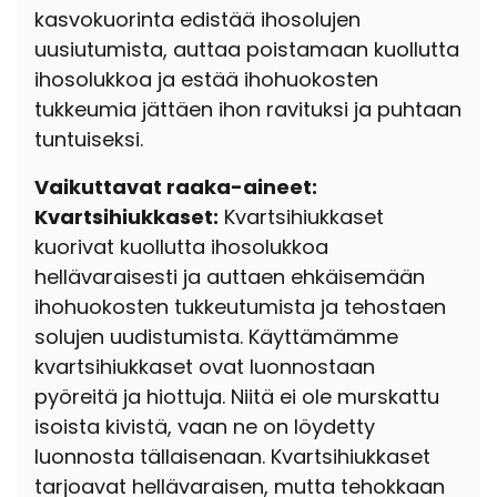
kasvokuorinta edistää ihosolujen
uusiutumista, auttaa poistamaan kuollutta
ihosolukkoa ja estää ihohuokosten
tukkeumia jättäen ihon ravituksi ja puhtaan
tuntuiseksi.
Vaikuttavat raaka-aineet:
Kvartsihiukkaset:
Kvartsihiukkaset
kuorivat kuollutta ihosolukkoa
hellävaraisesti ja auttaen ehkäisemään
ihohuokosten tukkeutumista ja tehostaen
solujen uudistumista. Käyttämämme
kvartsihiukkaset ovat luonnostaan
pyöreitä ja hiottuja. Niitä ei ole murskattu
isoista kivistä, vaan ne on löydetty
luonnosta tällaisenaan. Kvartsihiukkaset
tarjoavat hellävaraisen, mutta tehokkaan