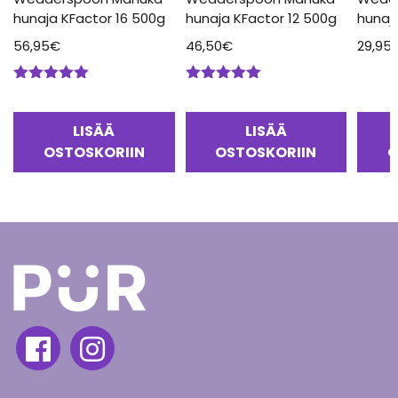
hunaja KFactor 16 500g
hunaja KFactor 12 500g
hunaj
56,95
€
46,50
€
29,95
Arvostelu
Arvostelu
tuotteesta:
tuotteesta:
5.00
/ 5
5.00
/ 5
LISÄÄ
LISÄÄ
OSTOSKORIIN
OSTOSKORIIN
O