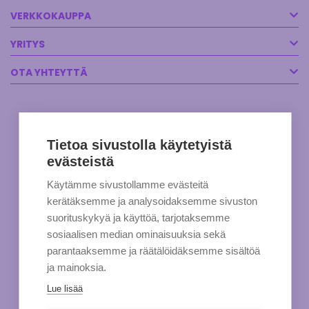
VERKKOKAUPPA
YRITYS
OTA YHTEYTTÄ
Tietoa sivustolla käytetyistä
evästeistä
Käytämme sivustollamme evästeitä
kerätäksemme ja analysoidaksemme sivuston
suorituskykyä ja käyttöä, tarjotaksemme
sosiaalisen median ominaisuuksia sekä
parantaaksemme ja räätälöidäksemme sisältöä
ja mainoksia.
Lue lisää