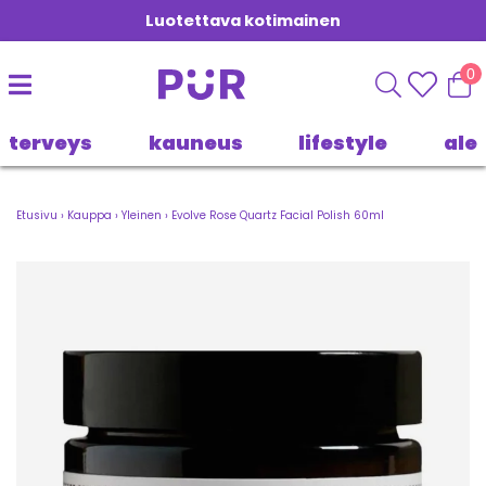
Luotettava kotimainen
0
terveys
kauneus
lifestyle
ale
Etusivu
›
Kauppa
›
Yleinen
›
Evolve Rose Quartz Facial Polish 60ml