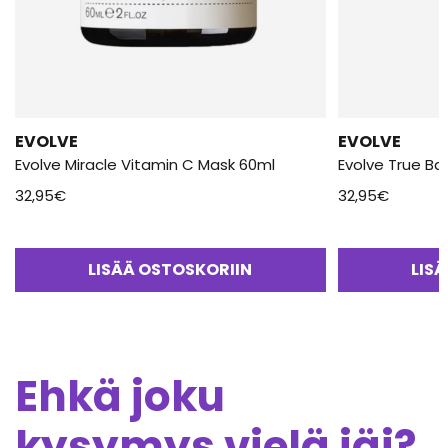
EVOLVE
EVOLVE
Evolve Miracle Vitamin C Mask 60ml
Evolve True B
32,95
€
32,95
€
LISÄÄ OSTOSKORIIN
LIS
Ehkä joku
kysymys vielä jäi?