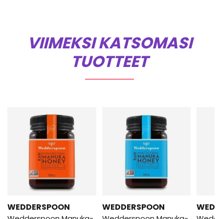
VIIMEKSI KATSOMASI
TUOTTEET
WEDDERSPOON
WEDDERSPOON
WED
Wedderspoon Manuka-
Wedderspoon Manuka-
Wedd