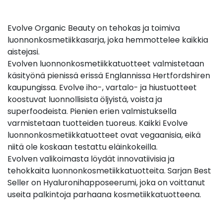
Evolve Organic Beauty on tehokas ja toimiva
luonnonkosmetiikkasarja, joka hemmottelee kaikkia
aistejasi.
Evolven luonnonkosmetiikkatuotteet valmistetaan
käsityönä pienissä erissä Englannissa Hertfordshiren
kaupungissa. Evolve iho-, vartalo- ja hiustuotteet
koostuvat luonnollisista öljyistä, voista ja
superfoodeista. Pienien erien valmistuksella
varmistetaan tuotteiden tuoreus. Kaikki Evolve
luonnonkosmetiikkatuotteet ovat vegaanisia, eikä
niitä ole koskaan testattu eläinkokeilla.
Evolven valikoimasta löydät innovatiivisia ja
tehokkaita luonnonkosmetiikkatuotteita. Sarjan Best
Seller on Hyaluronihapposeerumi, joka on voittanut
useita palkintoja parhaana kosmetiikkatuotteena.