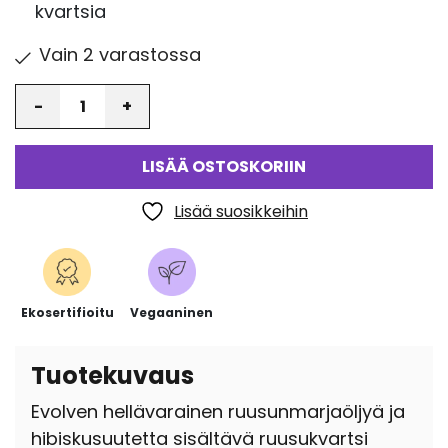
kvartsia
Vain 2 varastossa
Määrä
LISÄÄ OSTOSKORIIN
Lisää suosikkeihin
Ekosertifioitu
Vegaaninen
Tuotekuvaus
Evolven hellävarainen ruusunmarjaöljyä ja
hibiskusuutetta sisältävä ruusukvartsi