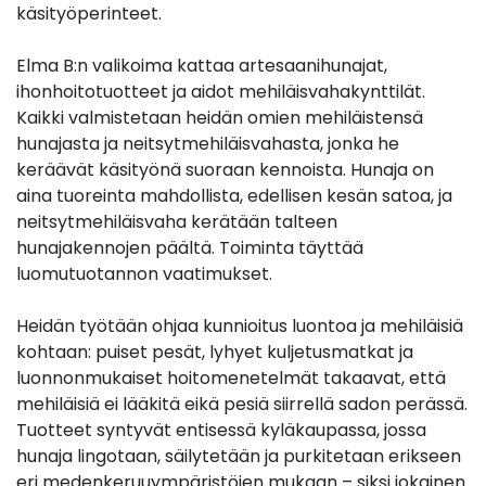
käsityöperinteet.
Elma B:n valikoima kattaa artesaanihunajat,
ihonhoitotuotteet ja aidot mehiläisvahakynttilät.
Kaikki valmistetaan heidän omien mehiläistensä
hunajasta ja neitsytmehiläisvahasta, jonka he
keräävät käsityönä suoraan kennoista. Hunaja on
aina tuoreinta mahdollista, edellisen kesän satoa, ja
neitsytmehiläisvaha kerätään talteen
hunajakennojen päältä. Toiminta täyttää
luomutuotannon vaatimukset.
Heidän työtään ohjaa kunnioitus luontoa ja mehiläisiä
kohtaan: puiset pesät, lyhyet kuljetusmatkat ja
luonnonmukaiset hoitomenetelmät takaavat, että
mehiläisiä ei lääkitä eikä pesiä siirrellä sadon perässä.
Tuotteet syntyvät entisessä kyläkaupassa, jossa
hunaja lingotaan, säilytetään ja purkitetaan erikseen
eri medenkeruuympäristöjen mukaan – siksi jokainen