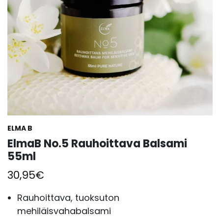
ELMA B
ElmaB No.5 Rauhoittava Balsami
55ml
30,95
€
Rauhoittava, tuoksuton
mehiläisvahabalsami