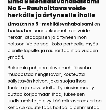
Elma B Mehiläisvahabalsami
No 5 – Rauhoittava voide
herkälle ja ärtyneelle iholle
Elma B:n No 5 -mehiläisvahabalsami
on
tuoksuton
luonnonkosmetiikan voide
herkän, atooppisen ja ärtyneen ihon
hoitoon. Voide sopii koko perheelle, myös
pienille lapsille, ja rauhoittaa ihoa vuoden
ympäri.
Balsamin pohjana oleva mehiläisvaha
muodostaa hengittävän, kosteutta
säilyttävän kalvon, joka suojaa ihoa
tuulelta ja kuivuudelta. Tyrninsiemenöljy
auttaa korjaamaan ihoa, tukee sen
uudistumista ja elvyttää mikroverenkiertoa.
Kehäkukkauute taas hoitaa ja pehmentää