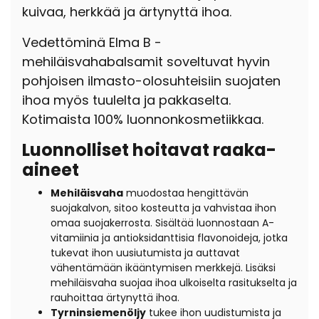
kuivaa, herkkää ja ärtynyttä ihoa.
Vedettöminä Elma B -
mehiläisvahabalsamit soveltuvat hyvin
pohjoisen ilmasto-olosuhteisiin suojaten
ihoa myös tuulelta ja pakkaselta.
Kotimaista 100% luonnonkosmetiikkaa.
Luonnolliset hoitavat raaka-
aineet
Mehiläisvaha
muodostaa hengittävän
suojakalvon, sitoo kosteutta ja vahvistaa ihon
omaa suojakerrosta. Sisältää luonnostaan A-
vitamiinia ja antioksidanttisia flavonoideja, jotka
tukevat ihon uusiutumista ja auttavat
vähentämään ikääntymisen merkkejä. Lisäksi
mehiläisvaha suojaa ihoa ulkoiselta rasitukselta ja
rauhoittaa ärtynyttä ihoa.
Tyrninsiemenöljy
tukee ihon uudistumista ja