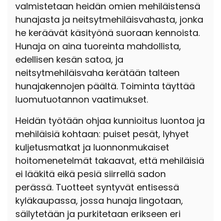
valmistetaan heidän omien mehiläistensä
hunajasta ja neitsytmehiläisvahasta, jonka
he keräävät käsityönä suoraan kennoista.
Hunaja on aina tuoreinta mahdollista,
edellisen kesän satoa, ja
neitsytmehiläisvaha kerätään talteen
hunajakennojen päältä. Toiminta täyttää
luomutuotannon vaatimukset.
Heidän työtään ohjaa kunnioitus luontoa ja
mehiläisiä kohtaan: puiset pesät, lyhyet
kuljetusmatkat ja luonnonmukaiset
hoitomenetelmät takaavat, että mehiläisiä
ei lääkitä eikä pesiä siirrellä sadon
perässä. Tuotteet syntyvät entisessä
kyläkaupassa, jossa hunaja lingotaan,
säilytetään ja purkitetaan erikseen eri