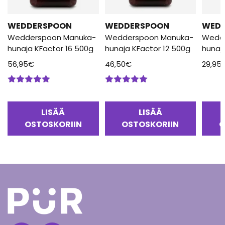
WEDDERSPOON
WEDDERSPOON
WED
Wedderspoon Manuka-
Wedderspoon Manuka-
Wedd
hunaja KFactor 16 500g
hunaja KFactor 12 500g
hunaj
56,95
€
46,50
€
29,95
Arvostelu
Arvostelu
tuotteesta:
tuotteesta:
5.00
/ 5
5.00
/ 5
LISÄÄ
LISÄÄ
OSTOSKORIIN
OSTOSKORIIN
O