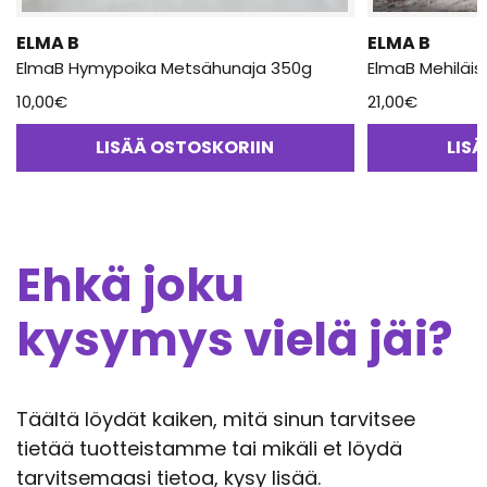
ELMA B
ELMA B
ElmaB Hymypoika Metsähunaja 350g
ElmaB Mehiläisv
10,00
€
21,00
€
LISÄÄ OSTOSKORIIN
LIS
Ehkä joku
kysymys vielä jäi?
Täältä löydät kaiken, mitä sinun tarvitsee
tietää tuotteistamme tai mikäli et löydä
tarvitsemaasi tietoa, kysy lisää.