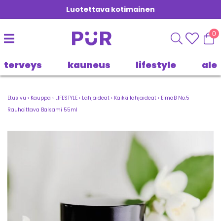
Luotettava kotimainen
0
terveys
kauneus
lifestyle
ale
Etusivu
›
Kauppa
›
LIFESTYLE
›
Lahjaideat
›
Kaikki lahjaideat
›
ElmaB No.5
Rauhoittava Balsami 55ml