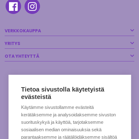
VERKKOKAUPPA
YRITYS
OTA YHTEYTTÄ
Tietoa sivustolla käytetyistä
evästeistä
Käytämme sivustollamme evästeitä
kerätäksemme ja analysoidaksemme sivuston
suorituskykyä ja käyttöä, tarjotaksemme
sosiaalisen median ominaisuuksia sekä
parantaaksemme ja räätälöidäksemme sisältöä