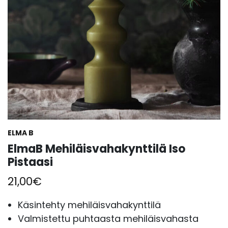
ELMA B
ElmaB Mehiläisvahakynttilä Iso
Pistaasi
21,00
€
Käsintehty mehiläisvahakynttilä
Valmistettu puhtaasta mehiläisvahasta