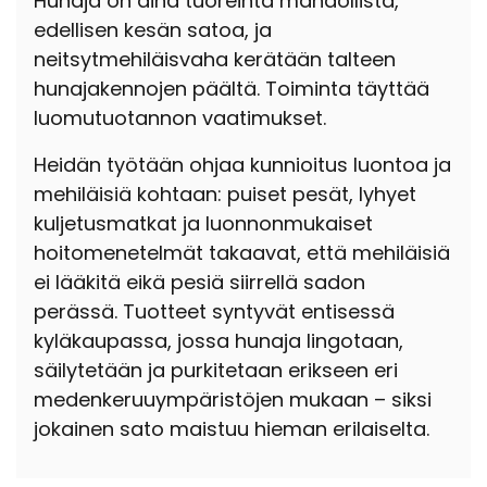
Hunaja on aina tuoreinta mahdollista,
edellisen kesän satoa, ja
neitsytmehiläisvaha kerätään talteen
hunajakennojen päältä. Toiminta täyttää
luomutuotannon vaatimukset.
Heidän työtään ohjaa kunnioitus luontoa ja
mehiläisiä kohtaan: puiset pesät, lyhyet
kuljetusmatkat ja luonnonmukaiset
hoitomenetelmät takaavat, että mehiläisiä
ei lääkitä eikä pesiä siirrellä sadon
perässä. Tuotteet syntyvät entisessä
kyläkaupassa, jossa hunaja lingotaan,
säilytetään ja purkitetaan erikseen eri
medenkeruuympäristöjen mukaan – siksi
jokainen sato maistuu hieman erilaiselta.