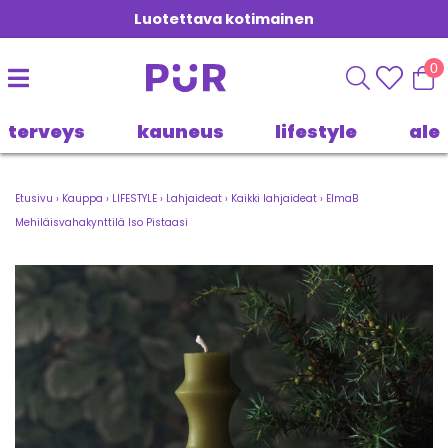
Luotettava kotimainen
0
terveys
kauneus
lifestyle
ale
Etusivu
›
Kauppa
›
LIFESTYLE
›
Lahjaideat
›
Kaikki lahjaideat
›
ElmaB
Mehiläisvahakynttilä Iso Pistaasi