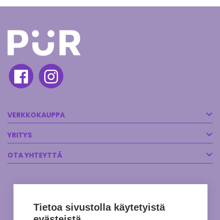
VERKKOKAUPPA
YRITYS
OTA YHTEYTTÄ
Tietoa sivustolla käytetyistä
evästeistä