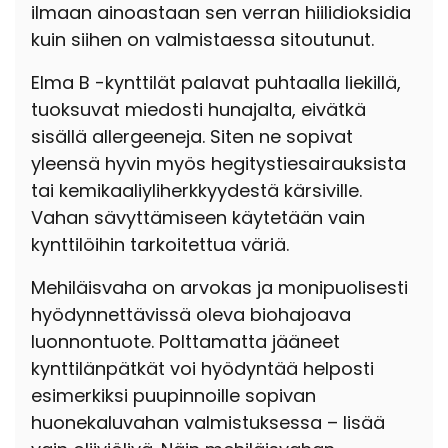
ilmaan ainoastaan sen verran hiilidioksidia
kuin siihen
on valmistaessa sitoutunut.
Elma B -kynttilät palavat puhtaalla liekillä,
tuoksuvat miedosti hunajalta, eivätkä
sisällä allergeeneja. Siten ne sopivat
yleensä hyvin myös hegitystiesairauksista
tai kemikaaliyliherkkyydestä kärsiville.
Vahan sävyttämiseen käytetään vain
kynttilöihin tarkoitettua väriä.
Mehiläisvaha on arvokas ja monipuolisesti
hyödynnettävissä oleva biohajoava
luonnontuote.
Polttamatta jääneet
kynttilänpätkät voi hyödyntää helposti
esimerkiksi puupinnoille sopivan
huonekaluvahan valmistuksessa – lisää