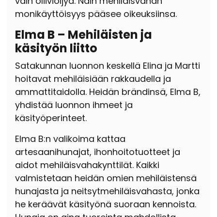
vain oliiviöljyä. Näin mehiläisvahan
monikäyttöisyys pääsee oikeuksiinsa.
Elma B – Mehiläisten ja
käsityön liitto
Satakunnan luonnon keskellä Elina ja Martti
hoitavat mehiläisiään rakkaudella ja
ammattitaidolla. Heidän brändinsä, Elma B,
yhdistää luonnon ihmeet ja
käsityöperinteet.
Elma B:n valikoima kattaa
artesaanihunajat, ihonhoitotuotteet ja
aidot mehiläisvahakynttilät. Kaikki
valmistetaan heidän omien mehiläistensä
hunajasta ja neitsytmehiläisvahasta, jonka
he keräävät käsityönä suoraan kennoista.