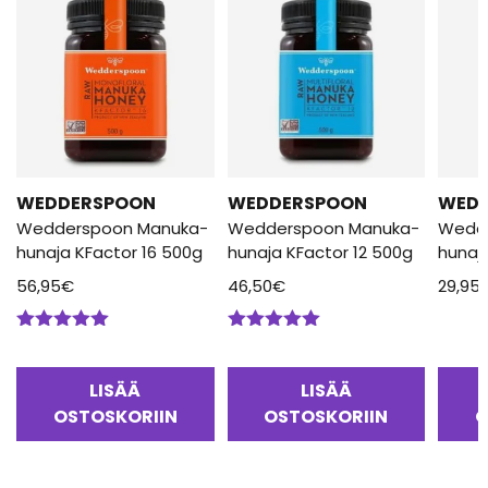
WEDDERSPOON
WEDDERSPOON
WED
Wedderspoon Manuka-
Wedderspoon Manuka-
Wedd
hunaja KFactor 16 500g
hunaja KFactor 12 500g
hunaj
56,95
€
46,50
€
29,95
Arvostelu
Arvostelu
tuotteesta:
tuotteesta:
5.00
/ 5
5.00
/ 5
LISÄÄ
LISÄÄ
OSTOSKORIIN
OSTOSKORIIN
O