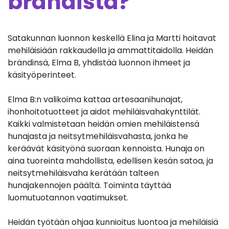
brändistä?
Satakunnan luonnon keskellä Elina ja Martti hoitavat
mehiläisiään rakkaudella ja ammattitaidolla. Heidän
brändinsä, Elma B, yhdistää luonnon ihmeet ja
käsityöperinteet.
Elma B:n valikoima kattaa artesaanihunajat,
ihonhoitotuotteet ja aidot mehiläisvahakynttilät.
Kaikki valmistetaan heidän omien mehiläistensä
hunajasta ja neitsytmehiläisvahasta, jonka he
keräävät käsityönä suoraan kennoista. Hunaja on
aina tuoreinta mahdollista, edellisen kesän satoa, ja
neitsytmehiläisvaha kerätään talteen
hunajakennojen päältä. Toiminta täyttää
luomutuotannon vaatimukset.
Heidän työtään ohjaa kunnioitus luontoa ja mehiläisiä