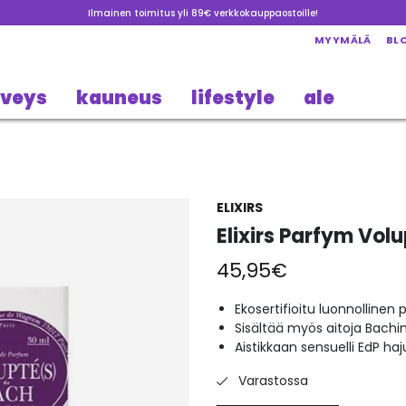
Ilmainen toimitus yli 89€ verkkokauppaostoille!
MYYMÄLÄ
BL
rveys
kauneus
lifestyle
ale
ELIXIRS
Elixirs Parfym Vol
45,95
€
Ekosertifioitu luonnollinen
Sisältää myös aitoja Bachi
Aistikkaan sensuelli EdP haj
Varastossa