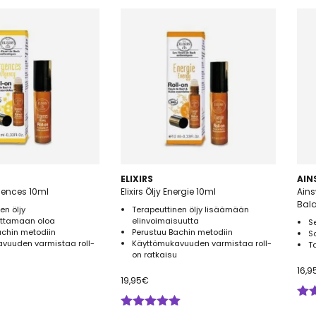
ELIXIRS
AI
Urgences 10ml
Elixirs Öljy Energie 10ml
Ain
Bala
en öljy
Terapeuttinen öljy lisäämään
ttamaan oloa
elinvoimaisuutta
S
achin metodiin
Perustuu Bachin metodiin
So
vuuden varmistaa roll-
Käyttömukavuuden varmistaa roll-
T
on ratkaisu
16,9
19,95
€
Arv