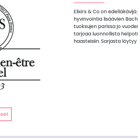
Elixirs & Co on edelläkävijä
hyvinvointia lisäävien Ba
tuoksujen parissa jo vuode
tarjoaa luonnollista helpot
haasteisiin. Sarjasta löyty
teet