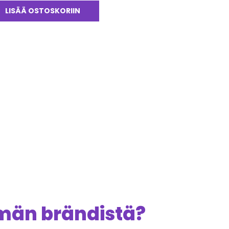
tteesta:
0
/ 5
LISÄÄ OSTOSKORIIN
ämän brändistä?