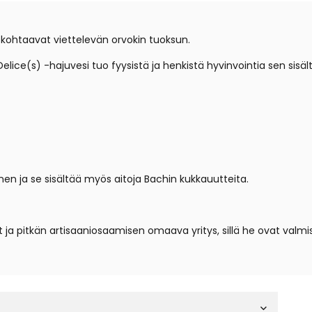
 kohtaavat viettelevän orvokin tuoksun.
Delice(s) -hajuvesi tuo fyysistä ja henkistä hyvinvointia sen sis
n ja se sisältää myös aitoja Bachin kukkauutteita.
t ja pitkän artisaaniosaamisen omaava yritys, sillä he ovat val