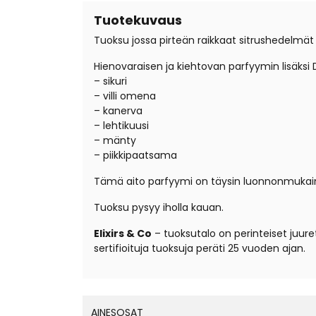
Tuotekuvaus
Tuoksu jossa pirteän raikkaat sitrushedelmät
Hienovaraisen ja kiehtovan parfyymin lisäksi 
– sikuri
– villi omena
– kanerva
– lehtikuusi
– mänty
– piikkipaatsama
Tämä aito parfyymi on täysin luonnonmukaine
Tuoksu pysyy iholla kauan.
Elixirs & Co
– tuoksutalo on perinteiset juure
sertifioituja tuoksuja peräti 25 vuoden ajan.
AINESOSAT