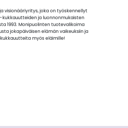
 ja visionääriyritys, joka on työskennellyt
ch-kukkauutteiden ja luonnonmukaisten
sta 1993. Monipuolinten tuotevalikoima
usta jokapäiväisen elämän vaikeuksiin ja
y kukkauutteita myös eläimille!