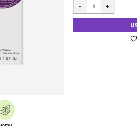
Määrä
va
LI
Luomu