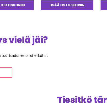
Arvostelu
tuo
tuotteesta:
 OSTOSKORIIN
LISÄÄ OSTOSKORIIN
4.0
5.00
/ 5
 vielä jäi?
ää tuotteistamme tai mikäli et
Tiesitkö t