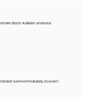
ältämien Bach-kukkien ansiosta:
mistaneet luonnonmukaisia, Ecocert-