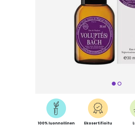
Seuraa
100% luonnollinen
Ekosertifioitu