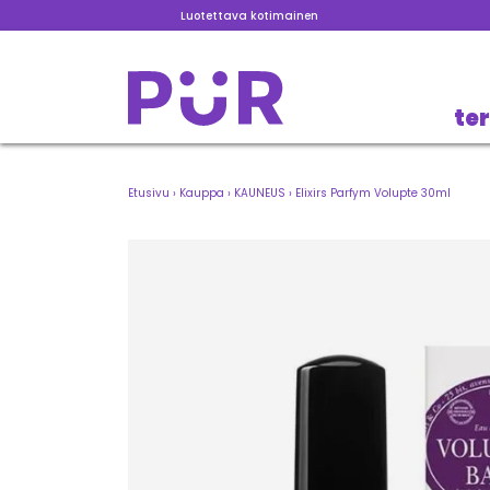
Luotettava kotimainen
te
Etusivu
›
Kauppa
›
KAUNEUS
›
Elixirs Parfym Volupte 30ml