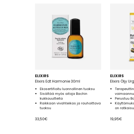
ELIXIRS
ELIXIRS
Elixirs Edt Harmonie 30ml
Elixirs Öljy 
Ekosertifioitu luonnollinen tuoksu
Terapeuttin
Sisältää myös aitoja Bachin
voimaannu
kukkauutteita
Perustuu B
Raikkaan vivahteikas ja rauhoittava
Käyttömuka
tuoksu
on ratkaisu
33,50
€
19,95
€