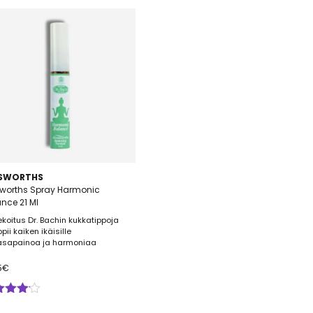
NSWORTHS
sworths Spray Harmonic
nce 21 Ml
ekoitus Dr. Bachin kukkatippoja
pii kaiken ikäisille
asapainoa ja harmoniaa
5
€
ostelu