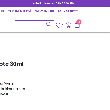
Puhelintilaukset: 029 3400 254
OGI
TIETOA MEISTÄ
VALMENNUS
LAHJAKORTTI
0
upte 30ml
 parfyymi
n kukkauutteita
uvesi