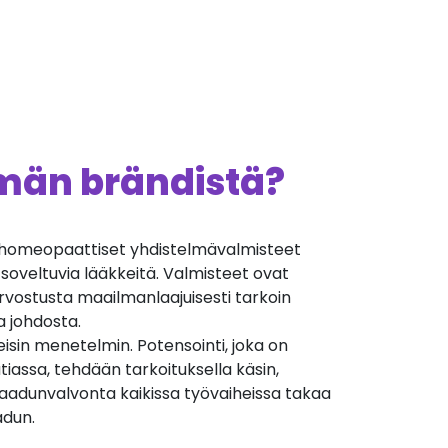
ämän brändistä?
homeopaattiset yhdistelmävalmisteet
n soveltuvia lääkkeitä. Valmisteet ovat
rvostusta maailmanlaajuisesti tarkoin
a johdosta.
isin menetelmin. Potensointi, joka on
iassa, tehdään tarkoituksella käsin,
Laadunvalvonta kaikissa työvaiheissa takaa
adun.