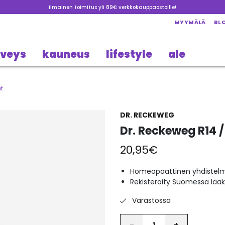
Ilmainen toimitus yli 89€ verkkokauppaostoille!
MYYMÄLÄ
BL
rveys
kauneus
lifestyle
ale
at
DR. RECKEWEG
Dr. Reckeweg R14 /
20,95
€
Homeopaattinen yhdistel
Rekisteröity Suomessa lää
Varastossa
Määrä