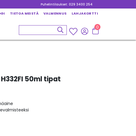
Puhelintilaukset: 029 3400 254
OGI
TIETOA MEISTÄ
VALMENNUS
LAHJAKORTTI
0
 H332FI 50ml tipat
mäaine
kevalmisteeksi