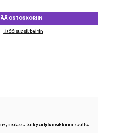
SÄÄ OSTOSKORIIN
Lisää suosikkeihin
o myymälässä tai
kyselylomakkeen
kautta.