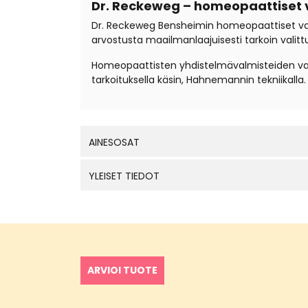
Dr. Reckeweg – homeopaattiset 
Dr. Reckeweg Bensheimin homeopaattiset valmi
arvostusta maailmanlaajuisesti tarkoin valitt
Homeopaattisten yhdistelmävalmisteiden valm
tarkoituksella käsin, Hahnemannin tekniikall
AINESOSAT
YLEISET TIEDOT
ARVIOI TUOTE