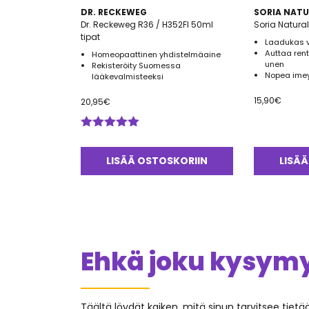
DR. RECKEWEG
SORIA NATU
Dr. Reckeweg R36 / H352FI 50ml
Soria Natura
tipat
Laadukas v
Auttaa re
Homeopaattinen yhdistelmäaine
unen
Rekisteröity Suomessa
Nopea imey
lääkevalmisteeksi
15,90
€
20,95
€
Arvostelu
tuotteesta:
5.00
/ 5
LISÄÄ OSTOSKORIIN
LISÄÄ
Ehkä joku kysymys
Täältä löydät kaiken, mitä sinun tarvitsee tiet