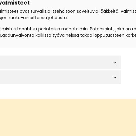
valmisteet
steet ovat turvallisia itsehoitoon soveltuvia lääkkeitä. Valmis
ujen raaka-aineittensa johdosta.
istus tapahtuu perinteisin menetelmin. Potensointi, joka on r
a. Laadunvalvonta kaikissa työvaiheissa takaa lopputuotteen kork