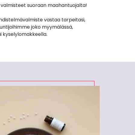
et valmisteet suoraan maahantuojalta!
yhdistelmävalmiste vastaa tarpeitasi,
untijoihimme joko myymälässä,
i kyselylomakkeella.