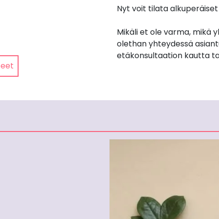
Nyt voit tilata alkuperäis
Mikäli et ole varma, mikä 
olethan yhteydessä asiant
etäkonsultaation kautta ta
teet