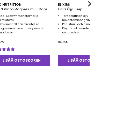
D NUTRITION
ELIXIRS
 Nutrition Magnesium 60 Kaps
Elixirs Öljy Sleep 10ml
ood-Grown® menetelmällä
Terapeuttinen öljy
almistettu
nukahtamisongelmiin
00% luonnollinen ravintolisä
Perustuu Bachin metodiin
agnesium hyvin imeytyvässä
Käyttömukavuuden varmistaa roll-
uodossa
on ratkaisu
0
€
19,95
€
ostelu
tteesta:
LISÄÄ OSTOSKORIIN
LISÄÄ OSTOSKORIIN
0
/ 5