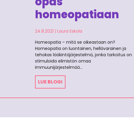
opas
homeopatiaan
24.8.2021
|
Laura Eskola
Homeopatia – mitä se oikeastaan on?
Homeopatia on luontainen, hellävarainen ja
tehokas lääkintäjärjestelmä, jonka tarkoitus on
stimuloida elimistön omaa
immuunijärjestelmää…
LUE BLOGI