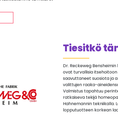
Tiesitkö t
Dr. Reckeweg Bensheimin 
ovat turvallisia itsehoitoo
saavuttaneet suosiota ja a
valittujen raaka-aineidens
Valmistus tapahtuu perinte
ratkaiseva tekijä homeopat
Hahnemannin tekniikalla. 
lopputuotteen korkean la