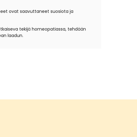
teet ovat saavuttaneet suosiota ja
atkaiseva tekijä homeopatiassa, tehdään
ean laadun.