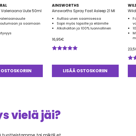
RAL
AINSWORTHS
WIL
l Valeriaana Uute 50ml
Ainsworths Spray Fast Asleep 21 Ml
Wild
aleriaanauute
Auttaa unen saamisessa
F
ntoutumaan ja saamaan
Sopii myös lapsille ja eläimille
v
Alkoholiton ja 100% luonnollinen
1
tyvyys
M
m
16,95
€
23,5
Arvostelu
tuotteesta:
5.00
/ 5
Arv
tuo
 OSTOSKORIIN
LISÄÄ OSTOSKORIIN
5.0
 vielä jäi?
ää tuotteistamme tai mikäli et