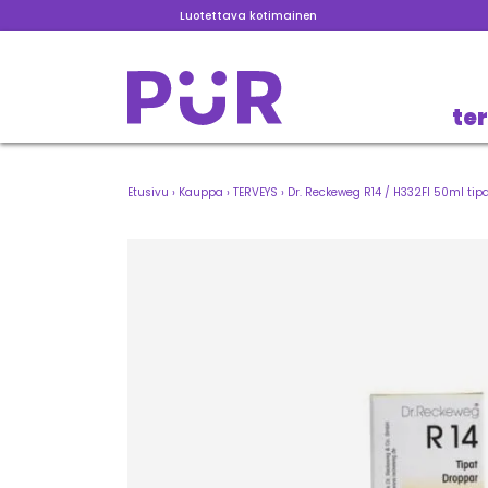
Luotettava kotimainen
te
Etusivu
›
Kauppa
›
TERVEYS
›
Dr. Reckeweg R14 / H332FI 50ml tip