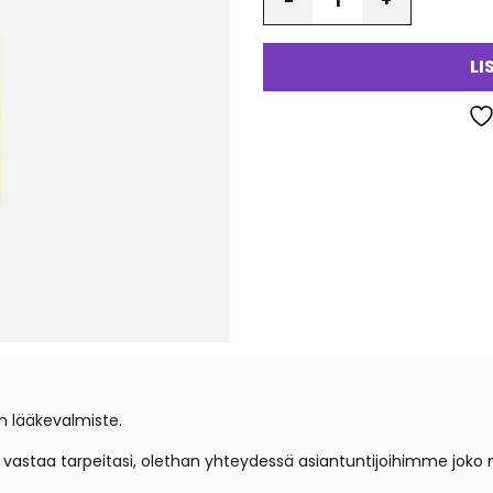
LI
n lääkevalmiste.
e vastaa tarpeitasi, olethan yhteydessä asiantuntijoihimme jok