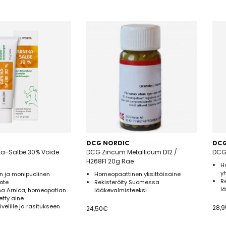
DCG NORDIC
DCG
ca-Salbe 30% Voide
DCG Zincum Metallicum D12 /
DCG 
H268FI 20g Rae
H
y
n ja monipuolinen
Homeopaattinen yksittäisaine
R
ote
Rekisteröity Suomessa
l
a Arnica, homeopatian
lääkevalmisteeksi
etty aine
nivelille ja rasitukseen
28,9
24,50
€