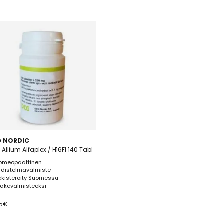
 NORDIC
Allium Alfaplex / H16FI 140 Tabl
omeopaattinen
hdistelmävalmiste
ekisteröity Suomessa
ääkevalmisteeksi
5
€