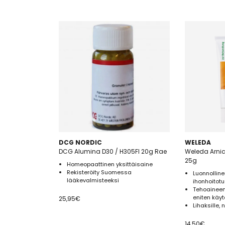
DCG NORDIC
WELEDA
DCG Alumina D30 / H305FI 20g Rae
Weleda Arni
25g
Homeopaattinen yksittäisaine
Rekisteröity Suomessa
Luonnolline
lääkevalmisteeksi
ihonhoitotu
Tehoaineen
eniten käyt
25,95
€
Lihaksille, 
14,50
€