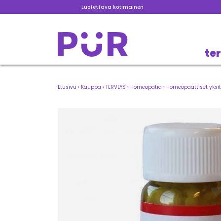
Luotettava kotimainen
te
Etusivu
›
Kauppa
›
TERVEYS
›
Homeopatia
›
Homeopaattiset yksit