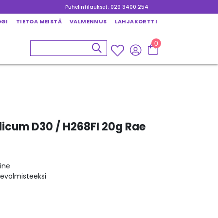
Puhelintilaukset: 029 3400 254
OGI
TIETOA MEISTÄ
VALMENNUS
LAHJAKORTTI
0
icum D30 / H268FI 20g Rae
ine
kevalmisteeksi