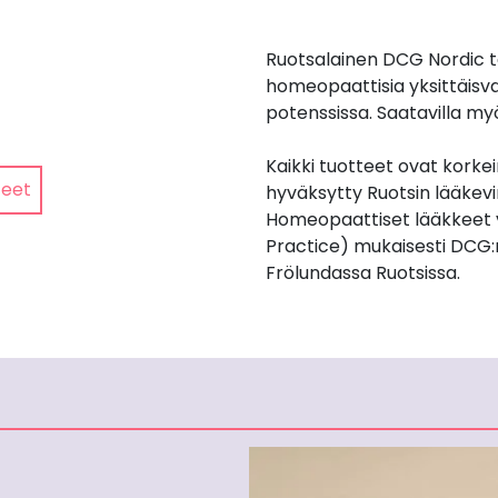
Ruotsalainen DCG Nordic t
homeopaattisia yksittäisv
potenssissa. Saatavilla my
Kaikki tuotteet ovat korkei
teet
hyväksytty Ruotsin lääkev
Homeopaattiset lääkkeet 
Practice) mukaisesti DCG:
Frölundassa Ruotsissa.