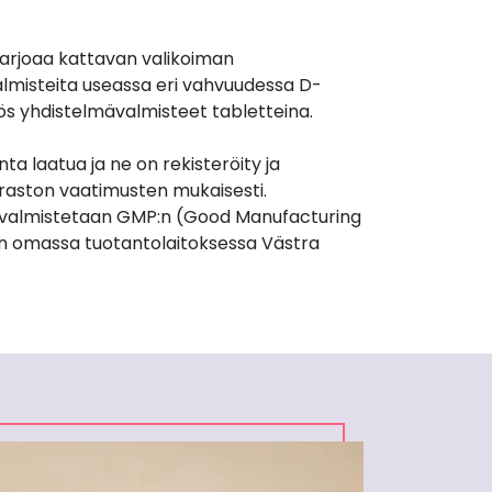
arjoaa kattavan valikoiman
almisteita useassa eri vahvuudessa D-
ös yhdistelmävalmisteet tabletteina.
nta laatua ja ne on rekisteröity ja
iraston vaatimusten mukaisesti.
valmistetaan GMP:n (Good Manufacturing
n omassa tuotantolaitoksessa Västra