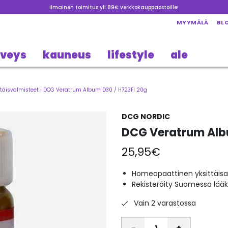
Ilmainen toimitus yli 89€ verkkokauppaostoille!
MYYMÄLÄ
BL
rveys
kauneus
lifestyle
ale
täisvalmisteet
›
DCG Veratrum Album D30 / H723FI 20g
DCG NORDIC
DCG Veratrum Alb
25,95
€
Homeopaattinen yksittäisa
Rekisteröity Suomessa lää
Vain 2 varastossa
Määrä