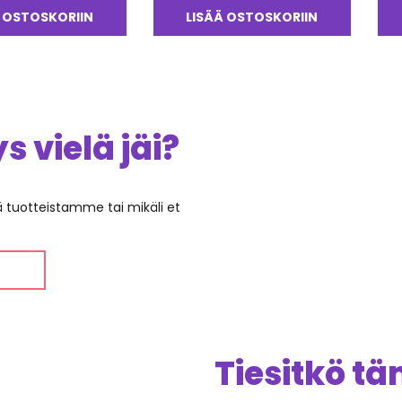
tuotteesta:
 OSTOSKORIIN
LISÄÄ OSTOSKORIIN
5.00
/ 5
 vielä jäi?
ää tuotteistamme tai mikäli et
Tiesitkö t