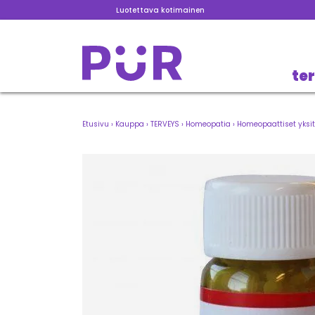
Luotettava kotimainen
te
Etusivu
›
Kauppa
›
TERVEYS
›
Homeopatia
›
Homeopaattiset yksit