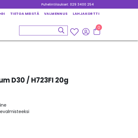
Puhelintilaukset: 029 3400 254
OGI
TIETOA MEISTÄ
VALMENNUS
LAHJAKORTTI
0
um D30 / H723FI 20g
ine
kevalmisteeksi