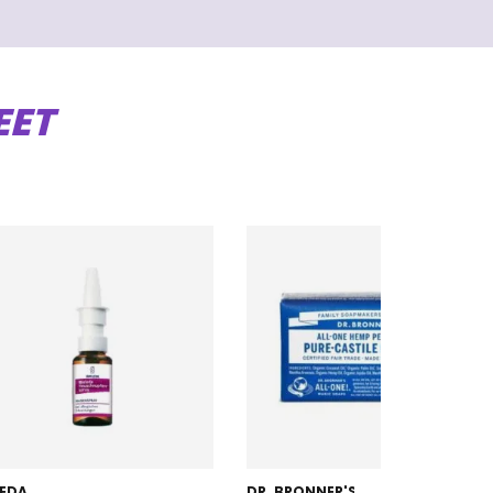
EET
EDA
DR. BRONNER'S