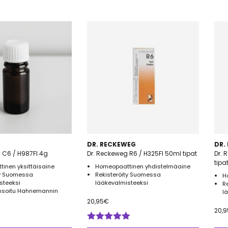
DR. RECKEWEG
DR.
a C6 / H987FI 4g
Dr. Reckeweg R6 / H325FI 50ml tipat
Dr. 
tipa
inen yksittäisaine
Homeopaattinen yhdistelmäaine
ty Suomessa
Rekisteröity Suomessa
H
steeksi
lääkevalmisteeksi
R
nsoitu Hahnemannin
l
20,95
€
20,9
Arvostelu