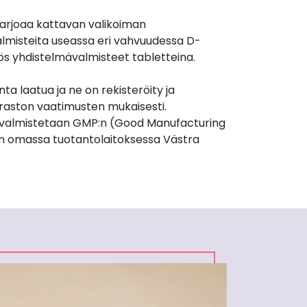
arjoaa kattavan valikoiman
almisteita useassa eri vahvuudessa D-
ös yhdistelmävalmisteet tabletteina.
nta laatua ja ne on rekisteröity ja
iraston vaatimusten mukaisesti.
valmistetaan GMP:n (Good Manufacturing
n omassa tuotantolaitoksessa Västra