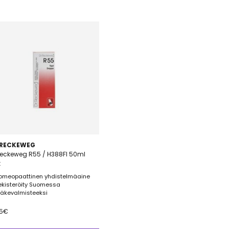
 RECKEWEG
Reckeweg R55 / H388FI 50ml
t
omeopaattinen yhdistelmäaine
ekisteröity Suomessa
ääkevalmisteeksi
5
€