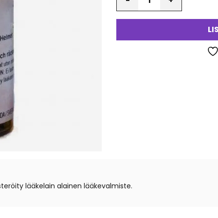
LI
röity lääkelain alainen lääkevalmiste.