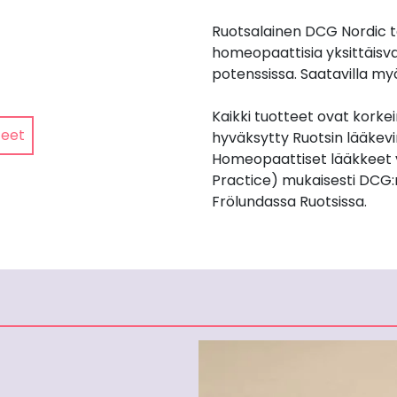
Ruotsalainen DCG Nordic t
homeopaattisia yksittäisv
potenssissa. Saatavilla my
Kaikki tuotteet ovat korkei
teet
hyväksytty Ruotsin lääkev
Homeopaattiset lääkkeet 
Practice) mukaisesti DCG:
Frölundassa Ruotsissa.