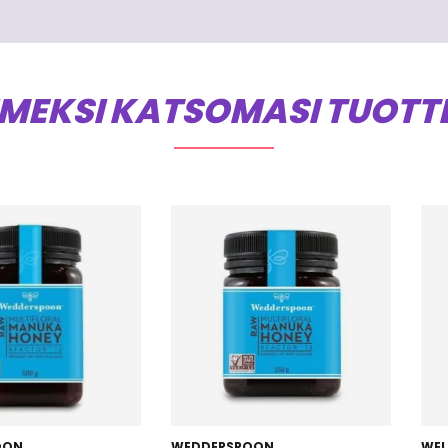
IMEKSI KATSOMASI TUOTT
OON
WEDDERSPOON
WEL