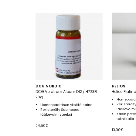
DCG NORDIC
HELIOS
DCG Veratrum Album D12 / H723FI
Helios Platin
20g
Homeopaatt
Rekisteröi
Homeopaattinen yksittäisaine
lääkevalmi
Rekisteröity Suomessa
Käsin pote
lääkevalmisteeksi
tekniikalla
24,50
€
13,90
€