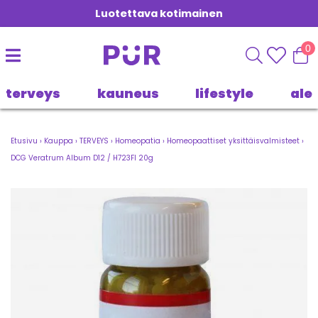
Luotettava kotimainen
0
terveys
kauneus
lifestyle
ale
Etusivu
›
Kauppa
›
TERVEYS
›
Homeopatia
›
Homeopaattiset yksittäisvalmisteet
›
DCG Veratrum Album D12 / H723FI 20g