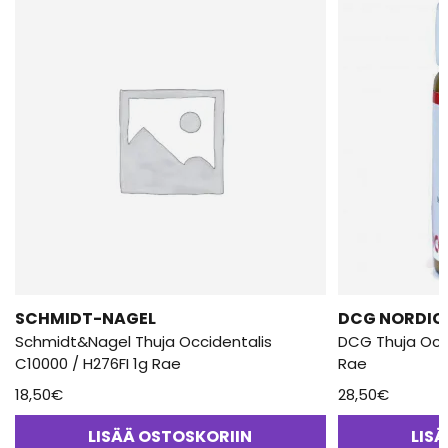
SCHMIDT-NAGEL
DCG NORDIC
Schmidt&Nagel Thuja Occidentalis
DCG Thuja Occi
C10000 / H276FI 1g Rae
Rae
18,50
€
28,50
€
LISÄÄ OSTOSKORIIN
LIS