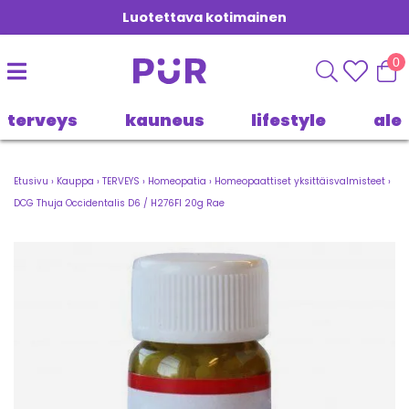
Luotettava kotimainen
0
terveys
kauneus
lifestyle
ale
Etusivu
›
Kauppa
›
TERVEYS
›
Homeopatia
›
Homeopaattiset yksittäisvalmisteet
›
DCG Thuja Occidentalis D6 / H276FI 20g Rae