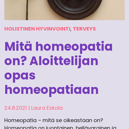
HOLISTINEN HYVINVOINTI
,
TERVEYS
Mitä homeopatia
on? Aloittelijan
opas
homeopatiaan
24.8.2021
|
Laura Eskola
Homeopatia – mitä se oikeastaan on?
Homeopatia on luontainen, hellävarainen ja