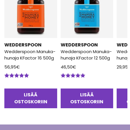
WEDDERSPOON
WEDDERSPOON
WED
Wedderspoon Manuka-
Wedderspoon Manuka-
Wedd
hunaja KFactor 16 500g
hunaja KFactor 12 500g
hunaj
56,95
€
46,50
€
29,95
Arvostelu
Arvostelu
tuotteesta:
tuotteesta:
5.00
/ 5
5.00
/ 5
LISÄÄ
LISÄÄ
OSTOSKORIIN
OSTOSKORIIN
O