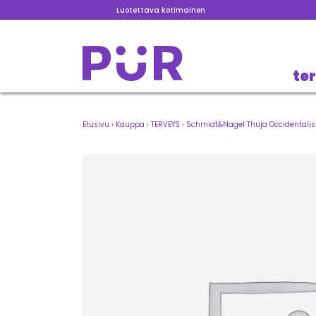
Luotettava kotimainen
te
Etusivu
›
Kauppa
›
TERVEYS
›
Schmidt&Nagel Thuja Occidentalis 