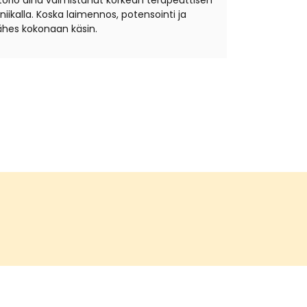
torio aina valmistanut korkean terapeuttisen
ikalla. Koska laimennos, potensointi ja
hes kokonaan käsin.