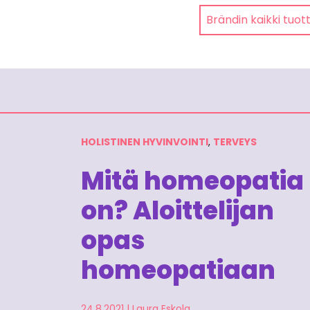
Brändin kaikki tuot
HOLISTINEN HYVINVOINTI
,
TERVEYS
Mitä homeopatia
on? Aloittelijan
opas
homeopatiaan
24.8.2021
|
Laura Eskola