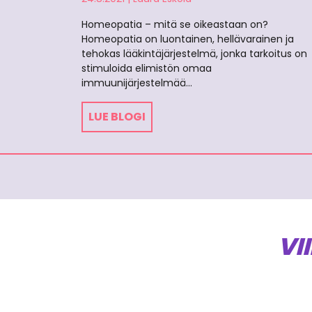
Homeopatia – mitä se oikeastaan on?
Homeopatia on luontainen, hellävarainen ja
tehokas lääkintäjärjestelmä, jonka tarkoitus on
stimuloida elimistön omaa
immuunijärjestelmää…
LUE BLOGI
VI