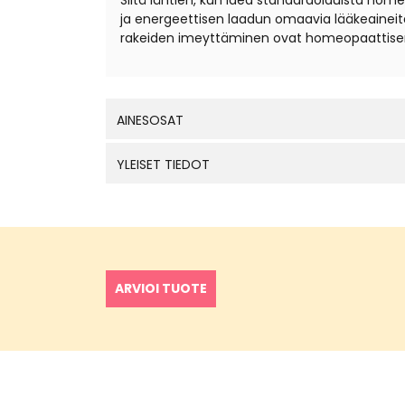
Siitä lähtien, kun idea standardoiduista hom
ja energeettisen laadun omaavia lääkeaineita
rakeiden imeyttäminen ovat homeopaattisen
AINESOSAT
YLEISET TIEDOT
ARVIOI TUOTE