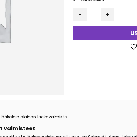
Määrä
LI
lääkelain alainen lääkevalmiste.
 valmisteet