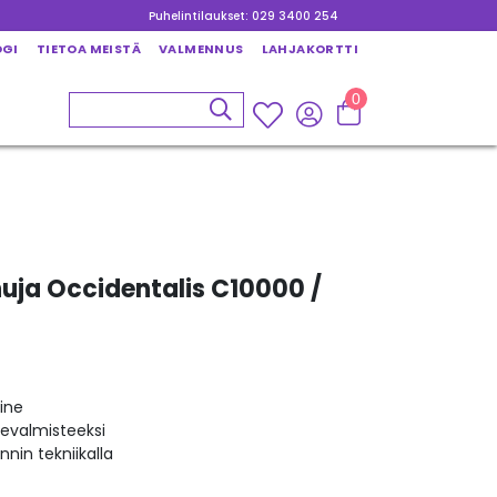
Puhelintilaukset: 029 3400 254
OGI
TIETOA MEISTÄ
VALMENNUS
LAHJAKORTTI
0
ja Occidentalis C10000 /
ine
kevalmisteeksi
nin tekniikalla