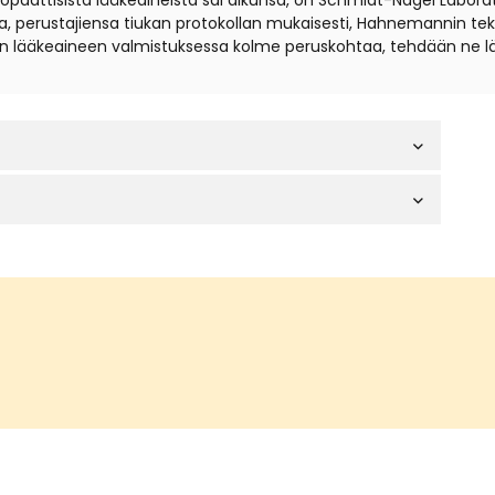
eopaattisista lääkeaineista sai alkunsa, on Schmidt-Nagel Labora
, perustajiensa tiukan protokollan mukaisesti, Hahnemannin tekni
 lääkeaineen valmistuksessa kolme peruskohtaa, tehdään ne lä