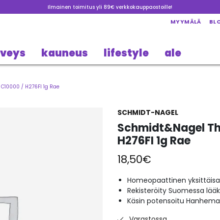
Ilmainen toimitus yli 89€ verkkokauppaostoille!
MYYMÄLÄ
BL
rveys
kauneus
lifestyle
ale
C10000 / H276FI 1g Rae
SCHMIDT-NAGEL
Schmidt&Nagel Thu
H276FI 1g Rae
18,50
€
Homeopaattinen yksittäisa
Rekisteröity Suomessa lää
Käsin potensoitu Hanheman
Varastossa