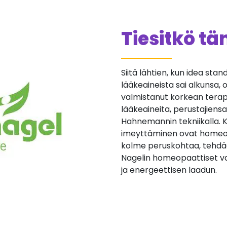
Tiesitkö t
Siitä lähtien, kun idea st
lääkeaineista sai alkunsa,
valmistanut korkean terap
lääkeaineita, perustajiensa
Hahnemannin tekniikalla. K
imeyttäminen ovat homeop
kolme peruskohtaa, tehdä
Nagelin homeopaattiset v
ja energeettisen laadun.