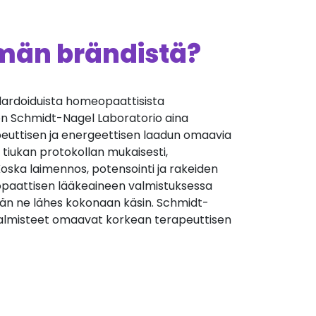
ämän brändistä?
andardoiduista homeopaattisista
 on Schmidt-Nagel Laboratorio aina
euttisen ja energeettisen laadun omaavia
 tiukan protokollan mukaisesti,
oska laimennos, potensointi ja rakeiden
aattisen lääkeaineen valmistuksessa
än ne lähes kokonaan käsin. Schmidt-
almisteet omaavat korkean terapeuttisen