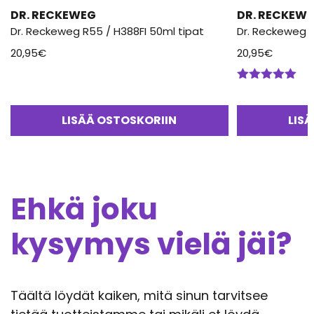
DR. RECKEWEG
DR. RECKEW
Dr. Reckeweg R55 / H388FI 50ml tipat
Dr. Reckeweg R
20,95
€
20,95
€
Arvostelu
tuotteesta:
5.00
/ 5
LISÄÄ OSTOSKORIIN
LIS
Ehkä joku
kysymys vielä jäi?
Täältä löydät kaiken, mitä sinun tarvitsee