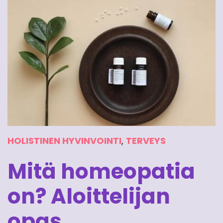
HOLISTINEN HYVINVOINTI
,
TERVEYS
Mitä homeopatia
on? Aloittelijan
opas