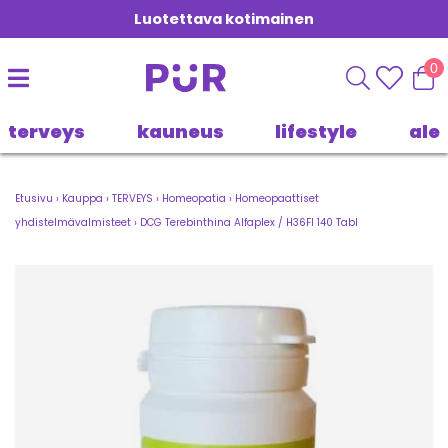
Luotettava kotimainen
0
terveys
kauneus
lifestyle
ale
Etusivu
›
Kauppa
›
TERVEYS
›
Homeopatia
›
Homeopaattiset
yhdistelmävalmisteet
›
DCG Terebinthina Alfaplex / H36FI 140 Tabl