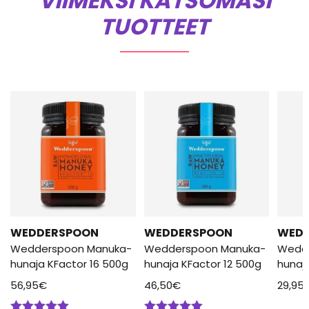
VIIMEKSI KATSOMASI
TUOTTEET
WEDDERSPOON
WEDDERSPOON
WED
Wedderspoon Manuka-
Wedderspoon Manuka-
Wedd
hunaja KFactor 16 500g
hunaja KFactor 12 500g
hunaj
56,95
€
46,50
€
29,95