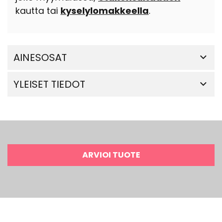
kautta tai
kyselylomakkeella
.
AINESOSAT
YLEISET TIEDOT
ARVIOI TUOTE