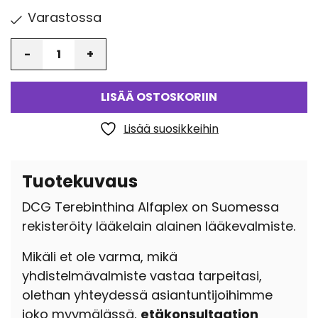
Varastossa
Määrä
LISÄÄ OSTOSKORIIN
Lisää suosikkeihin
Tuotekuvaus
DCG Terebinthina Alfaplex on Suomessa
rekisteröity lääkelain alainen lääkevalmiste.
Mikäli et ole varma, mikä
yhdistelmävalmiste vastaa tarpeitasi,
olethan yhteydessä asiantuntijoihimme
joko myymälässä,
etäkonsultaation