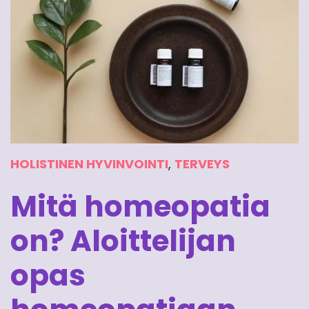
HOLISTINEN HYVINVOINTI
,
TERVEYS
Mitä homeopatia
on? Aloittelijan
opas