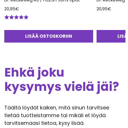
20,95
€
20,95
€
Arvostelu
tuotteesta:
5.00
/ 5
LISÄÄ OSTOSKORIIN
LIS
Ehkä joku
kysymys vielä jäi?
Täältä löydät kaiken, mitä sinun tarvitsee
tietää tuotteistamme tai mikäli et löydä
tarvitsemaasi tietoa, kysy lisää.