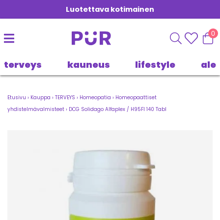
Luotettava kotimainen
0
terveys
kauneus
lifestyle
ale
Etusivu
›
Kauppa
›
TERVEYS
›
Homeopatia
›
Homeopaattiset
yhdistelmävalmisteet
›
DCG Solidago Alfaplex / H95FI 140 Tabl