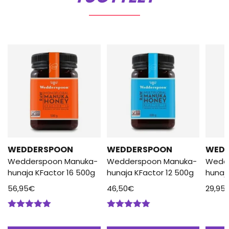
WEDDERSPOON
WEDDERSPOON
WED
Wedderspoon Manuka-
Wedderspoon Manuka-
Wedd
hunaja KFactor 16 500g
hunaja KFactor 12 500g
hunaj
56,95
€
46,50
€
29,95
Arvostelu
Arvostelu
tuotteesta:
tuotteesta: