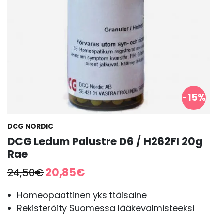
-15%
DCG NORDIC
DCG Ledum Palustre D6 / H262FI 20g
Rae
Alkuperäinen
Nykyinen
24,50
€
20,85
€
hinta
hinta
oli:
on:
Homeopaattinen yksittäisaine
24,50€.
20,85€.
Rekisteröity Suomessa lääkevalmisteeksi