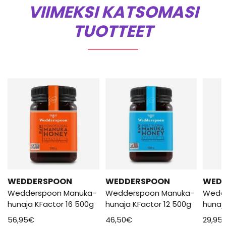
VIIMEKSI KATSOMASI
TUOTTEET
WEDDERSPOON
WEDDERSPOON
WED
Wedderspoon Manuka-
Wedderspoon Manuka-
Wedd
hunaja KFactor 16 500g
hunaja KFactor 12 500g
hunaj
56,95
€
46,50
€
29,95