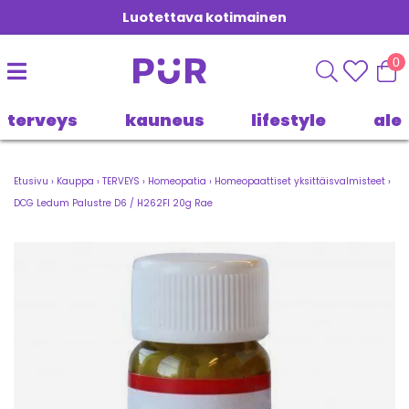
Luotettava kotimainen
0
terveys
kauneus
lifestyle
ale
Etusivu
›
Kauppa
›
TERVEYS
›
Homeopatia
›
Homeopaattiset yksittäisvalmisteet
›
DCG Ledum Palustre D6 / H262FI 20g Rae