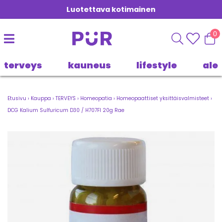
Luotettava kotimainen
0
terveys
kauneus
lifestyle
ale
Etusivu
›
Kauppa
›
TERVEYS
›
Homeopatia
›
Homeopaattiset yksittäisvalmisteet
›
DCG Kalium Sulfuricum D30 / H707FI 20g Rae