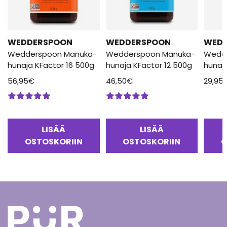
WEDDERSPOON
WEDDERSPOON
WED
Wedderspoon Manuka-
Wedderspoon Manuka-
Wedd
hunaja KFactor 16 500g
hunaja KFactor 12 500g
hunaj
56,95
€
46,50
€
29,95
Arvostelu
Arvostelu
tuotteesta:
tuotteesta:
5.00
/ 5
5.00
/ 5
LISÄÄ
LISÄÄ
OSTOSKORIIN
OSTOSKORIIN
O