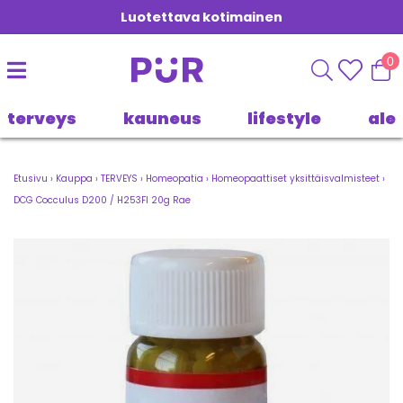
Luotettava kotimainen
0
terveys
kauneus
lifestyle
ale
Etusivu
›
Kauppa
›
TERVEYS
›
Homeopatia
›
Homeopaattiset yksittäisvalmisteet
›
DCG Cocculus D200 / H253FI 20g Rae