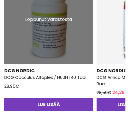
Loppunut varastosta
DCG NORDIC
DCG NORDIC
DCG Cocculus Alfaplex / H60FI 140 Tabl
DCG Arnica Mo
Rae
28,95
€
Alkupe
28,50
€
24,26
€
hinta
LUE LISÄÄ
LIS
oli:
28,50€