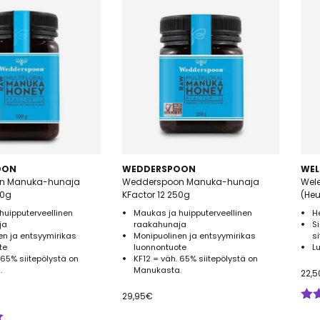
OON
WEDDERSPOON
WEL
n Manuka-hunaja
Wedderspoon Manuka-hunaja
Wel
00g
KFactor 12 250g
(He
huipputerveellinen
Maukas ja huipputerveellinen
H
ja
raakahunaja
S
en ja entsyymirikas
Monipuolinen ja entsyymirikas
s
te
luonnontuote
L
 65% siitepölystä on
KF12 = väh. 65% siitepölystä on
.
Manukasta.
22,5
29,95
€
Arv