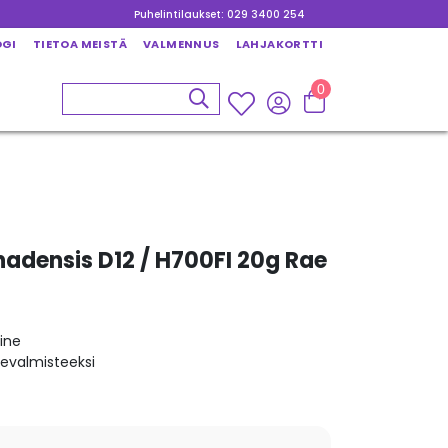
Puhelintilaukset: 029 3400 254
OGI
TIETOA MEISTÄ
VALMENNUS
LAHJAKORTTI
0
adensis D12 / H700FI 20g Rae
ine
kevalmisteeksi