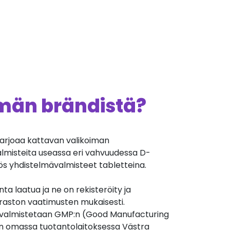
ämän brändistä?
arjoaa kattavan valikoiman
almisteita useassa eri vahvuudessa D-
ös yhdistelmävalmisteet tabletteina.
nta laatua ja ne on rekisteröity ja
iraston vaatimusten mukaisesti.
valmistetaan GMP:n (Good Manufacturing
n omassa tuotantolaitoksessa Västra