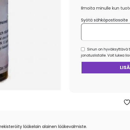
Ilmoita minulle kun tuot
Syötä sähköpostiosoite
Sinun on hyväksyttävä t
jonotuslistalle. Voit lukea l
isteröity lääkelain alainen lääkevalmiste.