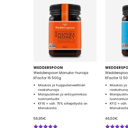
WEDDERSPOON
WEDDERSP
Wedderspoon Manuka-hunaja
Wedderspoo
KFactor 16 500g
KFactor 12 5
Maukas ja huipputerveellinen
Maukas ja 
raakahunaja
raakahuna
Monipuolinen ja entsyymirikas
Monipuolin
luonnontuote
luonnontuo
KF16 = väh. 75% siitepölystä on
KF12 = väh.
Manukasta
Manukasta
56,95
€
46,50
€