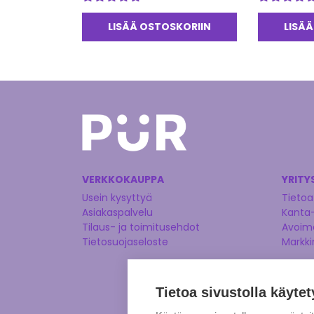
Arvostelu
Arvostelu
tuotteesta:
tuotteesta:
LISÄÄ OSTOSKORIIN
LISÄÄ
5.00
/ 5
5.00
/ 5
VERKKOKAUPPA
YRITY
Usein kysyttyä
Tietoa
Asiakaspalvelu
Kanta
Tilaus- ja toimitusehdot
Avoime
Tietosuojaseloste
Markki
Tietoa sivustolla käytet