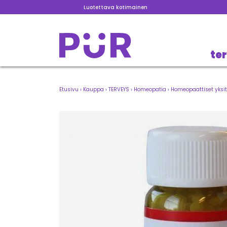
Luotettava kotimainen
te
Etusivu
›
Kauppa
›
TERVEYS
›
Homeopatia
›
Homeopaattiset yksit