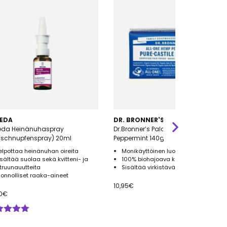
EDA
DR. BRONNER'S
eda Heinänuhaspray
Dr.Bronner’s Palasaippua
uschnupfenspray) 20ml
Peppermint 140g
elpottaa heinänuhan oireita
Monikäyttöinen luomu palasaippua
isältää suolaa sekä kvitteni- ja
100% biohajoava kääre
itruunauutteita
Sisältää virkistävää piparminttua
uonnolliset raaka-aineet
10,95
€
0
€
ostelu