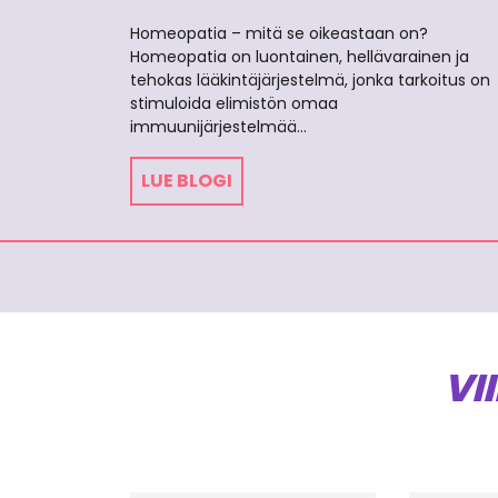
Homeopatia – mitä se oikeastaan on?
Homeopatia on luontainen, hellävarainen ja
tehokas lääkintäjärjestelmä, jonka tarkoitus on
stimuloida elimistön omaa
immuunijärjestelmää…
LUE BLOGI
VI