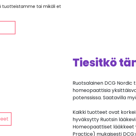
ää tuotteistamme tai mikäli et
Tiesitkö t
Ruotsalainen DCG Nordic t
homeopaattisia yksittäisv
potenssissa. Saatavilla my
Kaikki tuotteet ovat korkei
teet
hyväksytty Ruotsin lääkev
Homeopaattiset lääkkeet 
Practice) mukaisesti DCG: