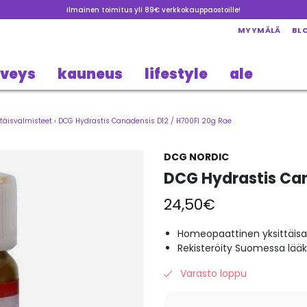
Ilmainen toimitus yli 89€ verkkokauppaostoille!
MYYMÄLÄ
BL
rveys
kauneus
lifestyle
ale
täisvalmisteet
›
DCG Hydrastis Canadensis D12 / H700FI 20g Rae
DCG NORDIC
DCG Hydrastis Can
24,50
€
Homeopaattinen yksittäisa
Rekisteröity Suomessa lää
Varasto loppu