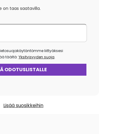
e on taas saatavilla.
ietosuojakäytäntömme liittyäksesi
isää täältä:
Yksityisyyden suoja
.
Lisää suosikkeihin