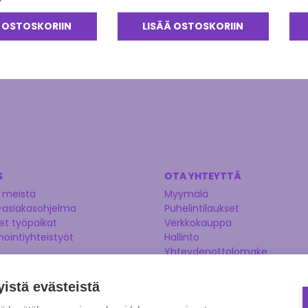
tuo
5.0
 OSTOSKORIIN
LISÄÄ OSTOSKORIIN
S
OTA YHTEYTTÄ
 meistä
Myymälä
-asiakasohjelma
Puhelintilaukset
t työpaikat
Verkkokauppa
nointiyhteistyöt
Hallinto
Yhteydenottolomake
Kysy asiantuntijaltamme
Ehdota tuotetta
yistä evästeistä