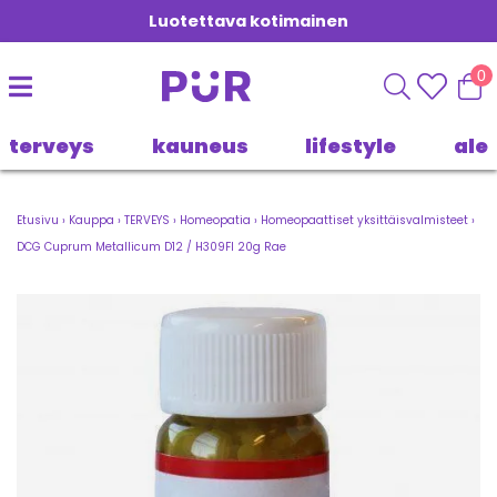
Luotettava kotimainen
0
terveys
kauneus
lifestyle
ale
Etusivu
›
Kauppa
›
TERVEYS
›
Homeopatia
›
Homeopaattiset yksittäisvalmisteet
›
DCG Cuprum Metallicum D12 / H309FI 20g Rae