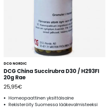
DCG NORDIC
DCG China Succirubra D30 / H293FI
20g Rae
25,95
€
Homeopaattinen yksittäisaine
Rekisteröity Suomessa lääkevalmisteeksi