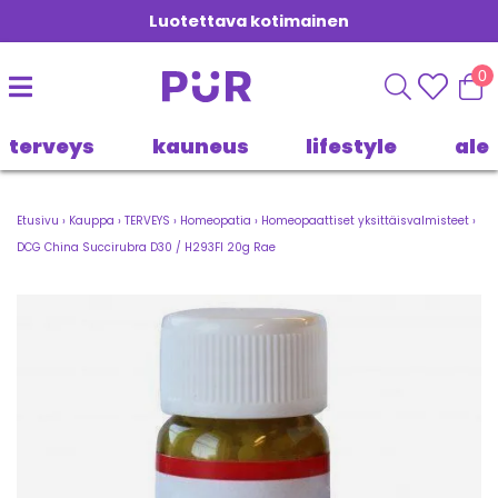
Luotettava kotimainen
0
terveys
kauneus
lifestyle
ale
Etusivu
›
Kauppa
›
TERVEYS
›
Homeopatia
›
Homeopaattiset yksittäisvalmisteet
›
DCG China Succirubra D30 / H293FI 20g Rae