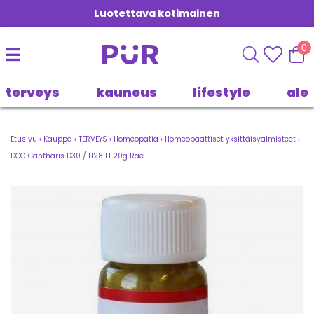
Luotettava kotimainen
0
terveys
kauneus
lifestyle
ale
Etusivu
›
Kauppa
›
TERVEYS
›
Homeopatia
›
Homeopaattiset yksittäisvalmisteet
›
DCG Cantharis D30 / H281FI 20g Rae