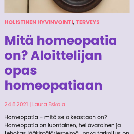
HOLISTINEN HYVINVOINTI
,
TERVEYS
Mitä homeopatia
on? Aloittelijan
opas
homeopatiaan
24.8.2021
|
Laura Eskola
Homeopatia – mitä se oikeastaan on?
Homeopatia on luontainen, hellävarainen ja
tehokas lääkintäjärjestelmä, jonka tarkoitus on