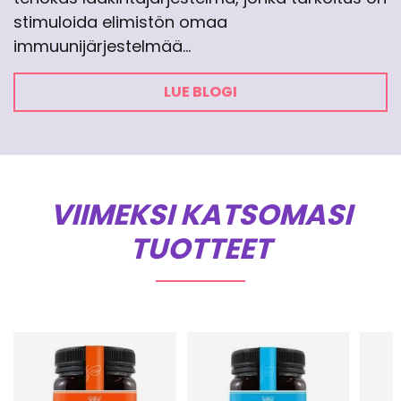
stimuloida elimistön omaa
immuunijärjestelmää…
LUE BLOGI
VIIMEKSI KATSOMASI
TUOTTEET