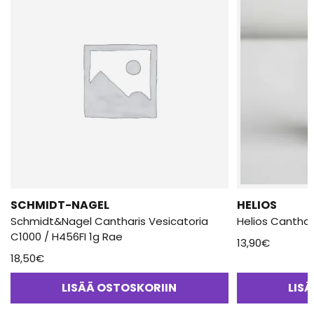
SCHMIDT-NAGEL
HELIOS
Schmidt&Nagel Cantharis Vesicatoria
Helios Canthar
C1000 / H456FI 1g Rae
13,90
€
18,50
€
LISÄÄ OSTOSKORIIN
LIS