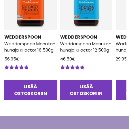
WEDDERSPOON
WEDDERSPOON
WED
Wedderspoon Manuka-
Wedderspoon Manuka-
Wedd
hunaja KFactor 16 500g
hunaja KFactor 12 500g
hunaj
56,95
€
46,50
€
29,95
Arvostelu
Arvostelu
tuotteesta:
tuotteesta:
5.00
/ 5
5.00
/ 5
LISÄÄ
LISÄÄ
OSTOSKORIIN
OSTOSKORIIN
O