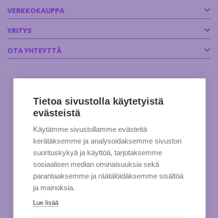
VERKKOKAUPPA
YRITYS
OTA YHTEYTTÄ
Tietoa sivustolla käytetyistä
evästeistä
Käytämme sivustollamme evästeitä
kerätäksemme ja analysoidaksemme sivuston
suorituskykyä ja käyttöä, tarjotaksemme
sosiaalisen median ominaisuuksia sekä
parantaaksemme ja räätälöidäksemme sisältöä
ja mainoksia.
Lue lisää