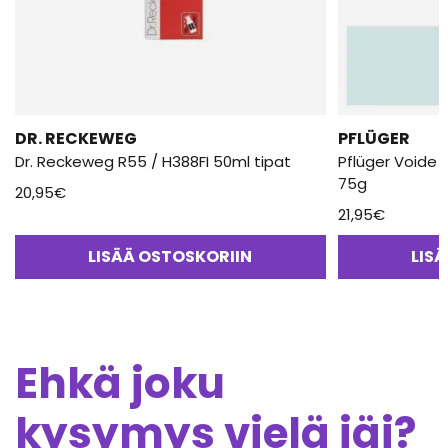
DR. RECKEWEG
PFLÜGER
Dr. Reckeweg R55 / H388FI 50ml tipat
Pflüger Voide 
75g
20,95
€
21,95
€
LISÄÄ OSTOSKORIIN
LIS
Ehkä joku
kysymys vielä jäi?