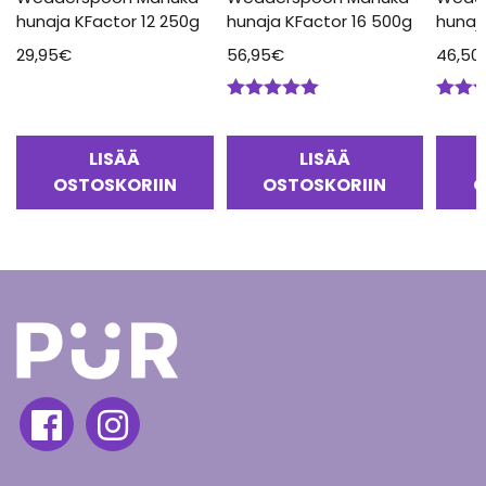
hunaja KFactor 12 250g
hunaja KFactor 16 500g
hunaj
29,95
€
56,95
€
46,50
Arvostelu
Arvos
tuotteesta:
tuotte
5.00
/ 5
5.00
/
LISÄÄ
LISÄÄ
OSTOSKORIIN
OSTOSKORIIN
O