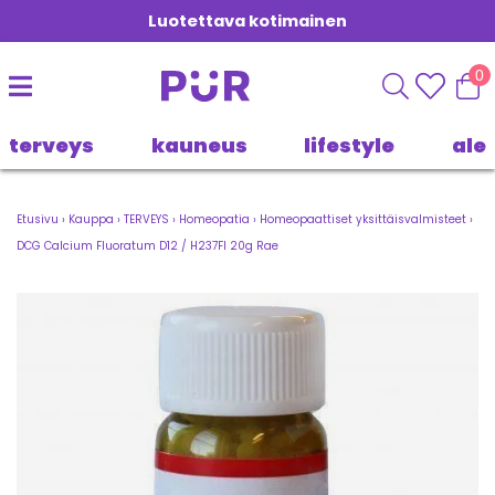
Luotettava kotimainen
0
terveys
kauneus
lifestyle
ale
Etusivu
›
Kauppa
›
TERVEYS
›
Homeopatia
›
Homeopaattiset yksittäisvalmisteet
›
DCG Calcium Fluoratum D12 / H237FI 20g Rae