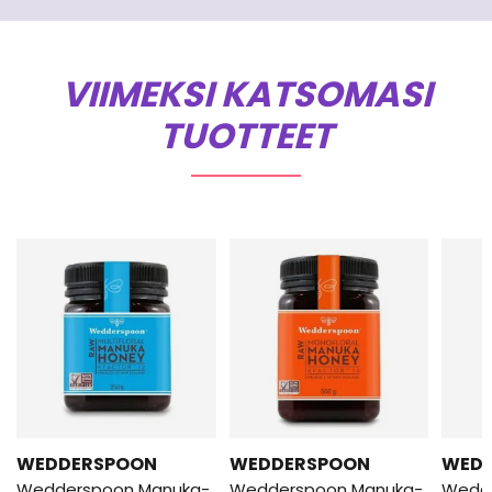
VIIMEKSI KATSOMASI
TUOTTEET
WEDDERSPOON
WEDDERSPOON
WED
Wedderspoon Manuka-
Wedderspoon Manuka-
Wedd