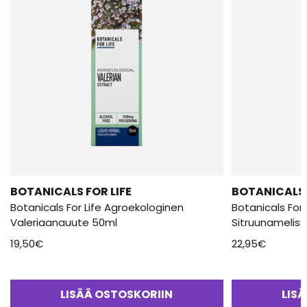
BOTANICALS FOR LIFE
BOTANICALS 
Botanicals For Life Agroekologinen
Botanicals For
Valeriaanauute 50ml
Sitruunamelis
19,50
€
22,95
€
LISÄÄ OSTOSKORIIN
LIS