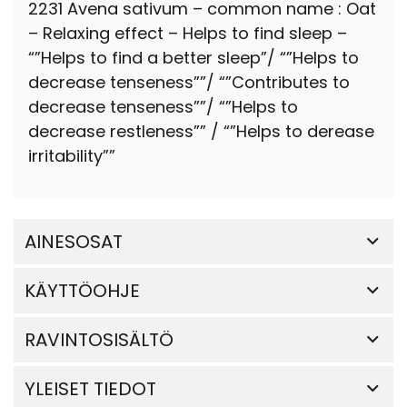
2231 Avena sativum – common name : Oat
– Relaxing effect – Helps to find sleep –
“”Helps to find a better sleep”/ “”Helps to
decrease tenseness””/ “”Contributes to
decrease tenseness””/ “”Helps to
decrease restleness”” / “”Helps to derease
irritability””
AINESOSAT
KÄYTTÖOHJE
RAVINTOSISÄLTÖ
YLEISET TIEDOT