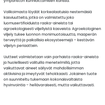
ympäristön kunnioittamisen kanssa.
Valikoimasta löydät korkealaatuisia nestemäisiä
kasviuutteita, jotka on valmistettu joko
luomusertifioiduista raaka-aineista tai
agroekologisesti viljellyistä kasveista. Agroekologinen
viljely tukee luonnon monimuotoisuutta, maaperän
terveyttä ja paikallisia ekosysteemejä – kestävän
viljelyn periaattein.
Uutteet valmistetaan vain parhaista raaka-aineista
ja huolellisesti valituilla menetelmillä, jotta
vaikuttavat aineet säilyvät mahdollisimman
aktiivisina ja imeytyvät tehokkaasti. Jokainen tuote
on suunniteltu tukemaan kokonaisvaltaista
hyvinvointia – hellävaraisesti, mutta vaikuttavasti.