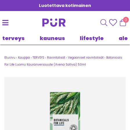
Luotettava kotimainen
0
terveys
kauneus
lifestyle
ale
Etusivu
›
Kauppa
›
TERVEYS
›
Ravintolisät
›
Vegaaniset ravintolisät
›
Botanicals
For Life Luomu Kauranversouute (Avena Sativa) 50ml