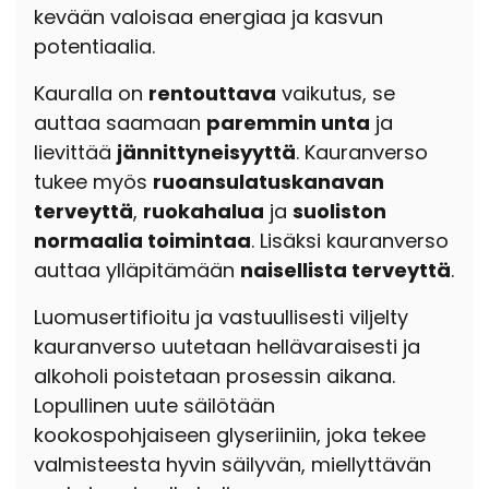
kevään valoisaa energiaa ja kasvun
potentiaalia.
Kauralla on
rentouttava
vaikutus, se
auttaa saamaan
paremmin unta
ja
lievittää
jännittyneisyyttä
. Kauranverso
tukee myös
ruoansulatuskanavan
terveyttä
,
ruokahalua
ja
suoliston
normaalia toimintaa
. Lisäksi kauranverso
auttaa ylläpitämään
naisellista terveyttä
.
Luomusertifioitu ja vastuullisesti viljelty
kauranverso uutetaan hellävaraisesti ja
alkoholi poistetaan prosessin aikana.
Lopullinen uute säilötään
kookospohjaiseen glyseriiniin, joka tekee
valmisteesta hyvin säilyvän, miellyttävän