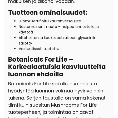
makuisen ja alkoholivapaan.
Tuotteen ominaisuudet:
Luomusertifioitu kauranversouute
Nestemäinen muoto – helppo annostella ja
käyttää
Alkoholiton ja kookospohjaiseen glyseriiniin
säilötty
Vastuullisesti tuotettu
Botanicals For Life –
Korkealaatuisia kasviuutteita
luonnon ehdoilla
Botanicals For Life sai alkunsa halusta
hyödyntää luonnon voimaa hyvinvoinnin
tukena. Sarjan taustalla on sama kokenut
tiimi kuin suositun Mushrooms For Life -
tuoteperheen, ja toimintaa ohjaavat