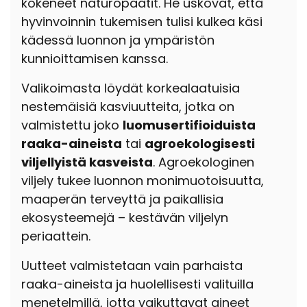
kokeneet naturopaatit. He uskovat, että
hyvinvoinnin tukemisen tulisi kulkea käsi
kädessä luonnon ja ympäristön
kunnioittamisen kanssa.
Valikoimasta löydät korkealaatuisia
nestemäisiä kasviuutteita, jotka on
valmistettu joko
luomusertifioiduista
raaka-aineista
tai
agroekologisesti
viljellyistä kasveista
. Agroekologinen
viljely tukee luonnon monimuotoisuutta,
maaperän terveyttä ja paikallisia
ekosysteemejä – kestävän viljelyn
periaattein.
Uutteet valmistetaan vain parhaista
raaka-aineista ja huolellisesti valituilla
menetelmillä, jotta vaikuttavat aineet