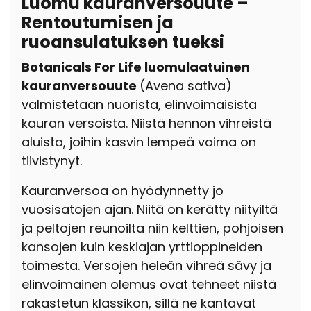
Luomu kauranversouute –
Rentoutumisen ja
ruoansulatuksen tueksi
Botanicals For Life luomulaatuinen
kauranversouute
(Avena sativa)
valmistetaan nuorista, elinvoimaisista
kauran versoista. Niistä hennon vihreistä
aluista, joihin kasvin lempeä voima on
tiivistynyt.
Kauranversoa on hyödynnetty jo
vuosisatojen ajan. Niitä on kerätty niityiltä
ja peltojen reunoilta niin kelttien, pohjoisen
kansojen kuin keskiajan yrttioppineiden
toimesta. Versojen heleän vihreä sävy ja
elinvoimainen olemus ovat tehneet niistä
rakastetun klassikon, sillä ne kantavat