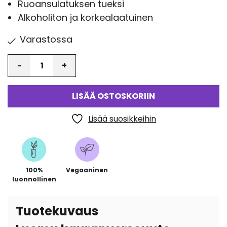
Ruoansulatuksen tueksi
Alkoholiton ja korkealaatuinen
Varastossa
Määrä
LISÄÄ OSTOSKORIIN
Lisää suosikkeihin
100%
Vegaaninen
luonnollinen
Tuotekuvaus