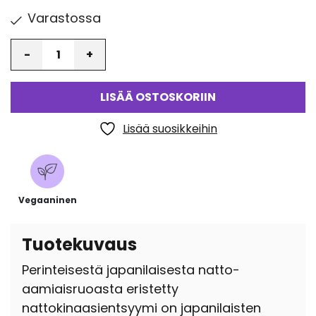
Varastossa
Määrä
LISÄÄ OSTOSKORIIN
Lisää suosikkeihin
Vegaaninen
Tuotekuvaus
Perinteisestä japanilaisesta natto-
aamiaisruoasta eristetty
nattokinaasientsyymi on japanilaisten