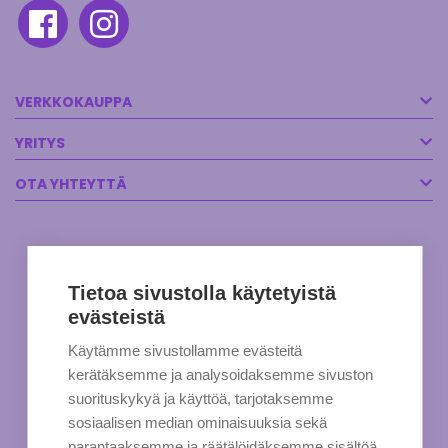
VERKKOKAUPPA
YRITYS
OTA YHTEYTTÄ
Tietoa sivustolla käytetyistä
evästeistä
Käytämme sivustollamme evästeitä
kerätäksemme ja analysoidaksemme sivuston
suorituskykyä ja käyttöä, tarjotaksemme
sosiaalisen median ominaisuuksia sekä
parantaaksemme ja räätälöidäksemme sisältöä