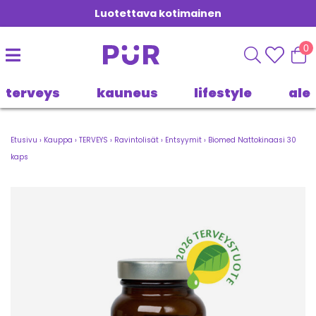
Luotettava kotimainen
0
terveys
kauneus
lifestyle
ale
Etusivu
›
Kauppa
›
TERVEYS
›
Ravintolisät
›
Entsyymit
›
Biomed Nattokinaasi 30
kaps