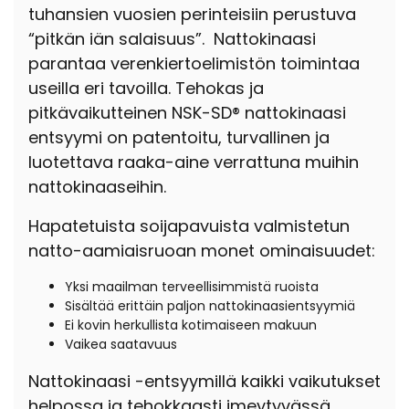
tuhansien vuosien perinteisiin perustuva
“pitkän iän salaisuus”. Nattokinaasi
parantaa verenkiertoelimistön toimintaa
useilla eri tavoilla. Tehokas ja
pitkävaikutteinen NSK-SD® nattokinaasi
entsyymi on patentoitu, turvallinen ja
luotettava raaka-aine verrattuna muihin
nattokinaaseihin.
Hapatetuista soijapavuista valmistetun
natto-aamiaisruoan monet ominaisuudet:
Yksi maailman terveellisimmistä ruoista
Sisältää erittäin paljon nattokinaasientsyymiä
Ei kovin herkullista kotimaiseen makuun
Vaikea saatavuus
Nattokinaasi -entsyymillä kaikki vaikutukset
helpossa ja tehokkaasti imeytyvässä