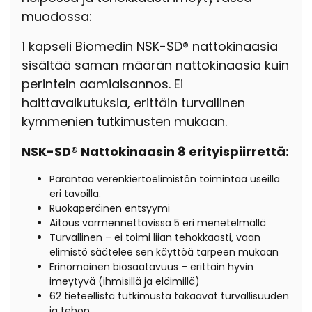
muodossa:
1 kapseli Biomedin NSK-SD® nattokinaasia
sisältää saman määrän nattokinaasia kuin
perintein aamiaisannos. Ei
haittavaikutuksia, erittäin turvallinen
kymmenien tutkimusten mukaan.
NSK-SD® Nattokinaasin 8 erityispiirrettä:
Parantaa verenkiertoelimistön toimintaa useilla
eri tavoilla.
Ruokaperäinen entsyymi
Aitous varmennettavissa 5 eri menetelmällä
Turvallinen – ei toimi liian tehokkaasti, vaan
elimistö säätelee sen käyttöä tarpeen mukaan
Erinomainen biosaatavuus – erittäin hyvin
imeytyvä (ihmisillä ja eläimillä)
62 tieteellistä tutkimusta takaavat turvallisuuden
ja tehon