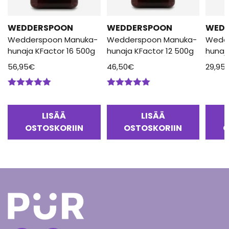
WEDDERSPOON
WEDDERSPOON
WED
Wedderspoon Manuka-
Wedderspoon Manuka-
Wedd
hunaja KFactor 16 500g
hunaja KFactor 12 500g
hunaj
56,95
€
46,50
€
29,95
Arvostelu
Arvostelu
tuotteesta:
tuotteesta:
5.00
/ 5
5.00
/ 5
LISÄÄ
LISÄÄ
OSTOSKORIIN
OSTOSKORIIN
O