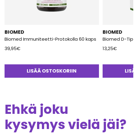
BIOMED
BIOMED
Biomed Immuniteetti-Protokolla 60 kaps
Biomed D-Tipa
39,95
€
13,25
€
LISÄÄ OSTOSKORIIN
LIS
Ehkä joku
kysymys vielä jäi?