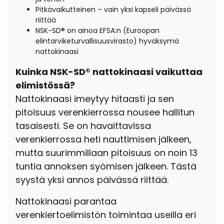
Pitkävaikutteinen – vain yksi kapseli päivässä
riittää
NSK-SD® on ainoa EFSA:n (Euroopan
elintarviketurvallisuusvirasto) hyväksymä
nattokinaasi
Kuinka NSK-SD® nattokinaasi vaikuttaa
elimistössä?
Nattokinaasi imeytyy hitaasti ja sen
pitoisuus verenkierrossa nousee hallitun
tasaisesti. Se on havaittavissa
verenkierrossa heti nauttimisen jälkeen,
mutta suurimmillaan pitoisuus on noin 13
tuntia annoksen syömisen jälkeen. Tästä
syystä yksi annos päivässä riittää.
Nattokinaasi parantaa
verenkiertoelimistön toimintaa useilla eri