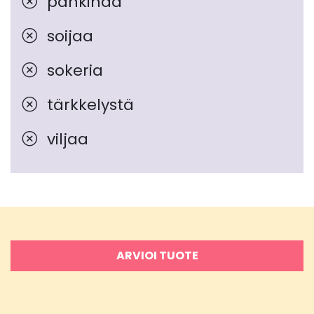
pähkinää
soijaa
sokeria
tärkkelystä
viljaa
ARVIOI TUOTE