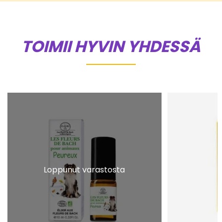
TOIMII HYVIN YHDESSÄ
Loppunut varastosta