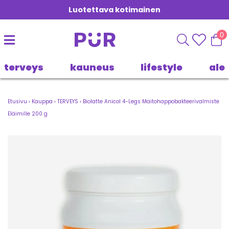
Luotettava kotimainen
0
terveys
kauneus
lifestyle
ale
Etusivu
›
Kauppa
›
TERVEYS
›
Biolatte Anicol 4-Legs Maitohappobakteerivalmiste
Eläimille 200 g