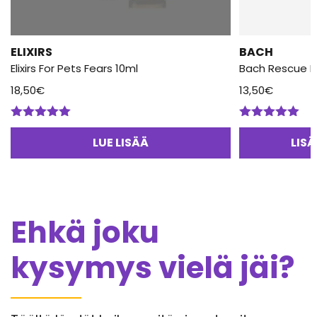
ELIXIRS
BACH
Elixirs For Pets Fears 10ml
Bach Rescue 
18,50
€
13,50
€
Arvostelu
Arvostelu
tuotteesta:
tuotteesta:
LUE LISÄÄ
LIS
5.00
/ 5
5.00
/ 5
Ehkä joku
kysymys vielä jäi?