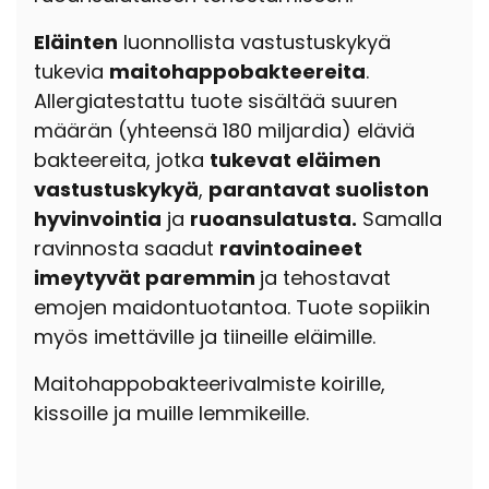
Eläinten
luonnollista vastustuskykyä
tukevia
maitohappobakteereita
.
Allergiatestattu tuote sisältää suuren
määrän (yhteensä 180 miljardia) eläviä
bakteereita, jotka
tukevat eläimen
vastustuskykyä
,
parantavat suoliston
hyvinvointia
ja
ruoansulatusta.
Samalla
ravinnosta saadut
ravintoaineet
imeytyvät paremmin
ja tehostavat
emojen maidontuotantoa. Tuote sopiikin
myös imettäville ja tiineille eläimille.
Maitohappobakteerivalmiste koirille,
kissoille ja muille lemmikeille.