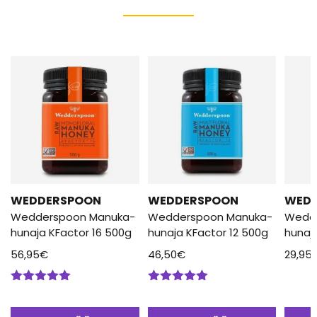
WEDDERSPOON
WEDDERSPOON
WED
Wedderspoon Manuka-
Wedderspoon Manuka-
Wedd
hunaja KFactor 16 500g
hunaja KFactor 12 500g
hunaj
56,95
€
46,50
€
29,95
Arvostelu
Arvostelu
tuotteesta:
tuotteesta:
5.00
/ 5
5.00
/ 5