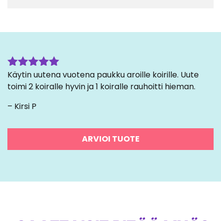
Käytin uutena vuotena paukku aroille koirille. Uute
Arvostelu
tuotteesta:
toimi 2 koiralle hyvin ja 1 koiralle rauhoitti hieman.
5
/ 5
– Kirsi P
ARVIOI TUOTE