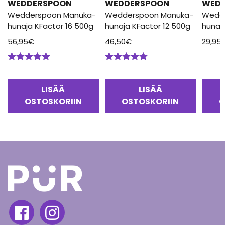
WEDDERSPOON
WEDDERSPOON
WED
Wedderspoon Manuka-
Wedderspoon Manuka-
Wedd
hunaja KFactor 16 500g
hunaja KFactor 12 500g
hunaj
56,95
€
46,50
€
29,95
Arvostelu
Arvostelu
tuotteesta:
tuotteesta:
5.00
/ 5
5.00
/ 5
LISÄÄ
LISÄÄ
OSTOSKORIIN
OSTOSKORIIN
O