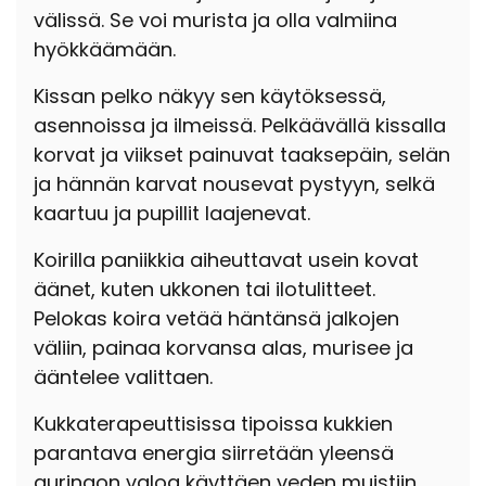
välissä. Se voi murista ja olla valmiina
hyökkäämään.
Kissan pelko näkyy sen käytöksessä,
asennoissa ja ilmeissä. Pelkäävällä kissalla
korvat ja viikset painuvat taaksepäin, selän
ja hännän karvat nousevat pystyyn, selkä
kaartuu ja pupillit laajenevat.
Koirilla paniikkia aiheuttavat usein kovat
äänet, kuten ukkonen tai ilotulitteet.
Pelokas koira vetää häntänsä jalkojen
väliin, painaa korvansa alas, murisee ja
ääntelee valittaen.
Kukkaterapeuttisissa tipoissa kukkien
parantava energia siirretään yleensä
auringon valoa käyttäen veden muistiin.