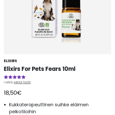
ELIXIRS
Elixirs For Pets Fears 10ml
1
ARVIO
ARVIOI TUOTE
Arvio
1
5.00
5:stä
18,50
€
perustuen
asiakkaan
arvotukseen.
Kukkaterapeuttinen suihke eläimen
pelkotiloihin