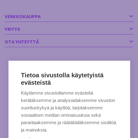
VERKKOKAUPPA
YRITYS
OTA YHTEYTTÄ
Tietoa sivustolla käytetyistä
evästeistä
Käytämme sivustollamme evästeitä
kerätäksemme ja analysoidaksemme sivuston
suorituskykyä ja käyttöä, tarjotaksemme
sosiaalisen median ominaisuuksia sekä
parantaaksemme ja räätälöidäksemme sisältöä
ja mainoksia.