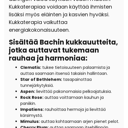
Kukkaterapiaa voidaan käyttää ihmisten
lisäksi myös eläinten ja kasvien hyväksi.
Kukkaterapia vaikuttaa
energiakokonaisuuteen.
Sisältää Bachin kukkauutteita,
jotka auttavat tukemaan
rauhaa ja harmoniaa:
Clematis:
tukee tietoisuuteen palaamista ja
auttaa saamaan itsensä takaisin hallintaan.
Star of Bethlehem:
tasapainottaa
tunnejärkytyksiä.
Aspen:
lievittää pakonomaisia pelkoajatuksia.
Rock Rose:
auttaa voittamaan kauhun ja
paniikin.
Impatiens:
rauhoittaa hermoja ja lievittää
kärsimystä.
Mimulus:
auttaa kohtaamaan arjen pienet pelot.
Cherry Plum:
auttaa saamaan itsehillinnän