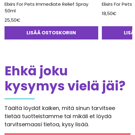
Elixirs For Pets Immediate Relief Spray
Elixirs For Pets
50ml
18,50
€
25,50
€
LISÄÄ OSTOSKORIIN
LIS
Ehkä joku
kysymys vielä jäi?
Täältä löydät kaiken, mitä sinun tarvitsee
tietää tuotteistamme tai mikäli et löydä
tarvitsemaasi tietoa, kysy lisää.