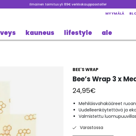
Ilmainen toimitus yli 89€ verkkokauppaostoille!
MYYMÄLÄ
BL
rveys
kauneus
lifestyle
ale
BEE'S WRAP
Bee’s Wrap 3 x Me
24,95
€
Mehiläisvahakääreet ruoan
Uudelleenkäytettävä ja ek
Valmistettu luomupuuvilla
Varastossa