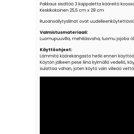
Pakkaus sisältää 3 kappaletta kääreitä koossa
Keskikokoinen 25,5 cm x 28 cm
Ruoansäilytysliinat ovat uudelleenkäytettäviä 
Valmistusmateriaali:
Luomupuuvilla, mehiläisvaha, luomu jojoba ölj
Käyttöohjeet:
Lämmitä käärekangasta hetki ennen käyttöä k
Käytön jälkeen pese liina kylmällä vedellä, 
sulattaa vahan, joten käytä vain viileää vettä