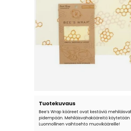
Tuotekuvaus
Bee’s Wrap kääreet ovat kestäviä mehiläisvah
pidempään. Mehiläisvahakääreitä käytetään m
Luonnollinen vaihtoehto muovikääreille!