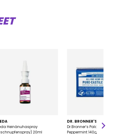
EET
EDA
DR. BRONNER'S
eda Heinänuhaspray
Dr.Bronner’s Palasaippua
uschnupfenspray) 20ml
Peppermint 140g