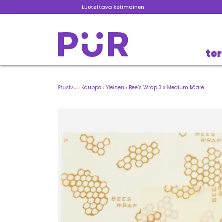
Luotettava kotimainen
te
Etusivu
›
Kauppa
›
Yleinen
›
Bee’s Wrap 3 x Medium kääre