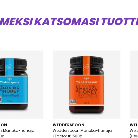
IMEKSI KATSOMASI TUOTT
OON
WEDDERSPOON
WEL
n Manuka-hunaja
Wedderspoon Manuka-hunaja
Wel
50g
KFactor 16 500g
(He