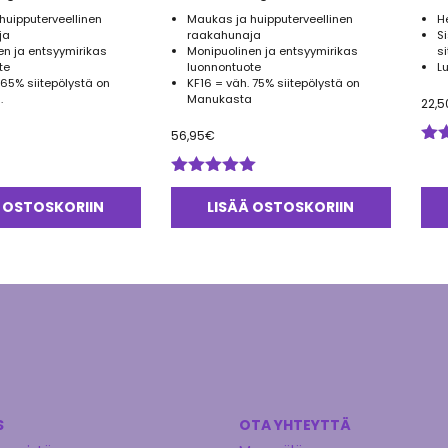
huipputerveellinen
Maukas ja huipputerveellinen
H
ja
raakahunaja
S
en ja entsyymirikas
Monipuolinen ja entsyymirikas
s
te
luonnontuote
L
 65% siitepölystä on
KF16 = väh. 75% siitepölystä on
.
Manukasta
22,5
56,95
€
Arv
tuo
Arvostelu
5.0
tuotteesta:
 OSTOSKORIIN
LISÄÄ OSTOSKORIIN
5.00
/ 5
S
OTA YHTEYTTÄ