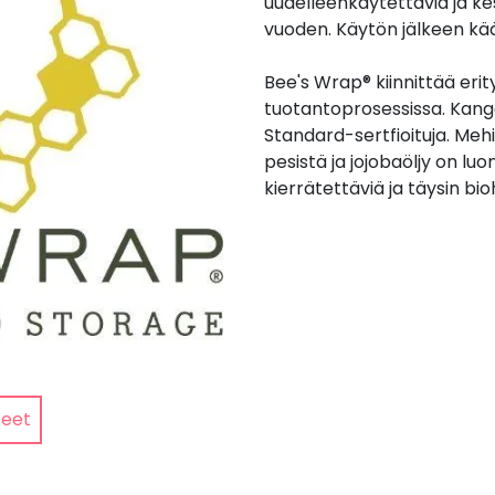
uudelleenkäytettäviä ja ke
vuoden. Käytön jälkeen kä
Bee's Wrap® kiinnittää erit
tuotantoprosessissa. Kanga
Standard-sertfioituja. Mehi
pesistä ja jojobaöljy on lu
kierrätettäviä ja täysin bio
teet