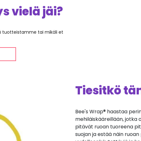
 vielä jäi?
ää tuotteistamme tai mikäli et
Tiesitkö t
Bee's Wrap® haastaa perint
mehiläiskääreillään, jotka 
pitävät ruoan tuoreena pi
suojan ja estää näin ruoan