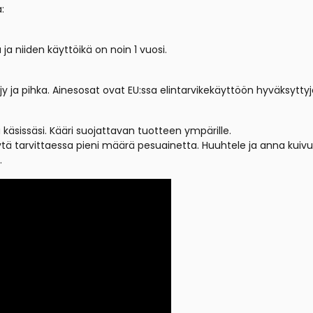
:
ja niiden käyttöikä on noin 1 vuosi.
y ja pihka. Ainesosat ovat EU:ssa elintarvikekäyttöön hyväksyttyj
äsissäsi. Kääri suojattavan tuotteen ympärille.
käytä tarvittaessa pieni määrä pesuainetta. Huuhtele ja anna kui
.