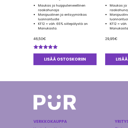
Maukas ja huipputerveellinen
Maukas ja 
raakahunaja
raakahuna
Monipuolinen ja entsyymirikas
Monipuolin
luonnontuote
luonnontuo
KF12 = väh. 65% siitepölystä on
KF12 = väh.
Manukasta.
Manukasta
46,50
€
29,95
€
Arvostelu
tuotteesta:
LISÄÄ OSTOSKORIIN
LISÄÄ
5.00
/ 5
VERKKOKAUPPA
YRITY