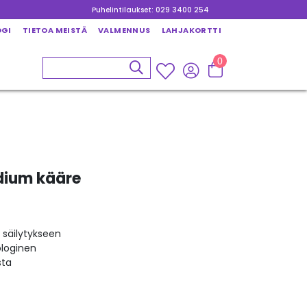
Puhelintilaukset: 029 3400 254
OGI
TIETOA MEISTÄ
VALMENNUS
LAHJAKORTTI
0
dium kääre
 säilytykseen
ologinen
sta