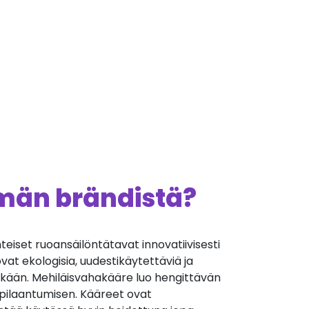
ämän brändistä?
eiset ruoansäilöntätavat innovatiivisesti
ovat ekologisia, uudestikäytettäviä ja
tkään. Mehiläisvahakääre luo hengittävän
 pilaantumisen. Kääreet ovat