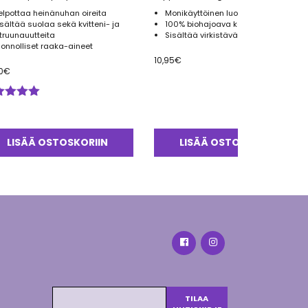
elpottaa heinänuhan oireita
Monikäyttöinen luomu palasaippua
isältää suolaa sekä kvitteni- ja
100% biohajoava kääre
itruunauutteita
Sisältää virkistävää piparminttua
uonnolliset raaka-aineet
10,95
€
0
€
ostelu
tteesta:
0
/ 5
LISÄÄ OSTOSKORIIN
LISÄÄ OSTOSKORIIN