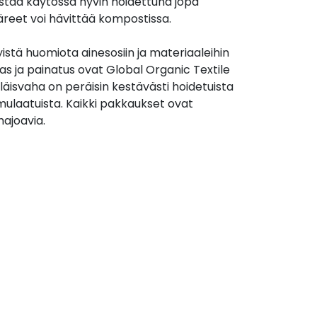
stää käytössä hyvin hoidettuna jopa
äreet voi hävittää kompostissa.
yistä huomiota ainesosiin ja materiaaleihin
s ja painatus ovat Global Organic Textile
läisvaha on peräisin kestävästi hoidetuista
omulaatuista. Kaikki pakkaukset ovat
hajoavia.