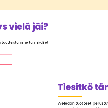
 vielä jäi?
ää tuotteistamme tai mikäli et
Tiesitkö t
Weledan tuotteet perustu