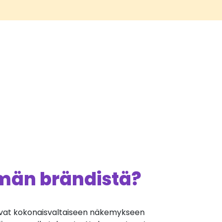
ämän brändistä?
vat kokonaisvaltaiseen näkemykseen