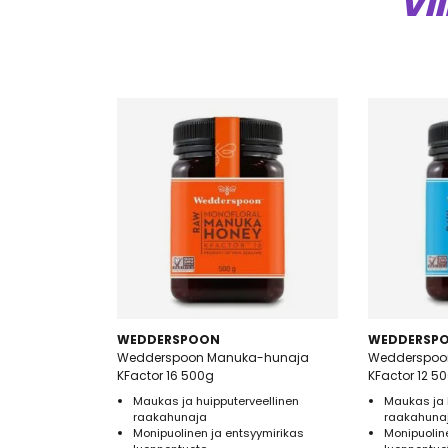
VI
WEDDERSPOON
WEDDERSP
Wedderspoon Manuka-hunaja
Wedderspoo
KFactor 16 500g
KFactor 12 5
Maukas ja huipputerveellinen
Maukas ja 
raakahunaja
raakahuna
Monipuolinen ja entsyymirikas
Monipuolin