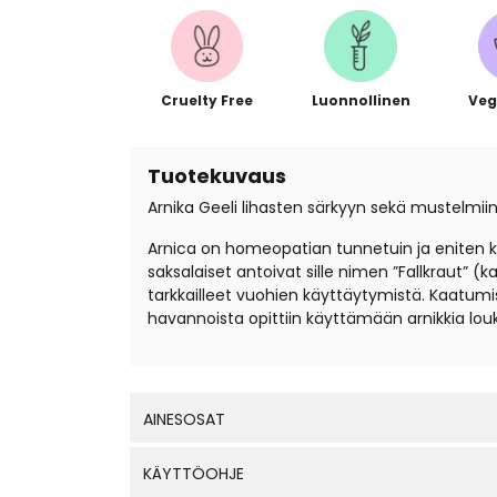
Cruelty Free
Luonnollinen
Veg
Tuotekuvaus
Arnika Geeli lihasten särkyyn sekä mustelmiin, 
Arnica on homeopatian tunnetuin ja eniten käy
saksalaiset antoivat sille nimen ”Fallkraut” (k
tarkkailleet vuohien käyttäytymistä. Kaatumis
havannoista opittiin käyttämään arnikkia lo
AINESOSAT
KÄYTTÖOHJE