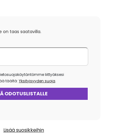
e on taas saatavilla.
ietosuojakäytäntömme liittyäksesi
isää täältä:
Yksityisyyden suoja
.
Lisää suosikkeihin