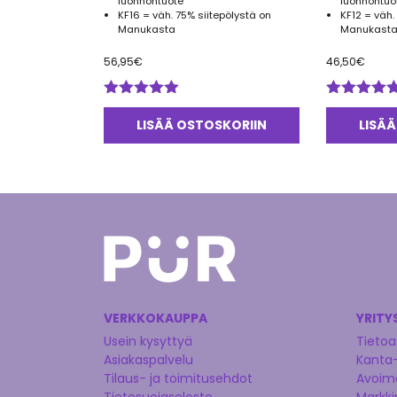
luonnontuote
luonnontuo
KF16 = väh. 75% siitepölystä on
KF12 = väh.
Manukasta
Manukasta
56,95
€
46,50
€
Arvostelu
Arvostelu
tuotteesta:
tuotteesta:
LISÄÄ OSTOSKORIIN
LISÄÄ
5.00
/ 5
5.00
/ 5
VERKKOKAUPPA
YRITY
Usein kysyttyä
Tietoa
Asiakaspalvelu
Kanta
Tilaus- ja toimitusehdot
Avoime