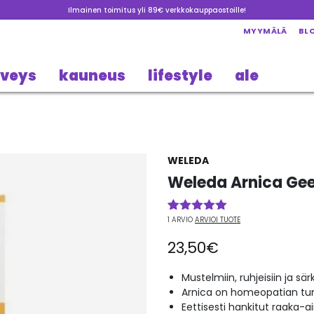
Ilmainen toimitus yli 89€ verkkokauppaostoille!
MYYMÄLÄ
BL
rveys
kauneus
lifestyle
ale
WELEDA
Weleda Arnica Gee
1
ARVIO
ARVIOI TUOTE
Arvio
1
5.00
5:stä
23,50
€
perustuen
asiakkaan
arvotukseen.
Mustelmiin, ruhjeisiin ja sä
Arnica on homeopatian tu
Eettisesti hankitut raaka-a