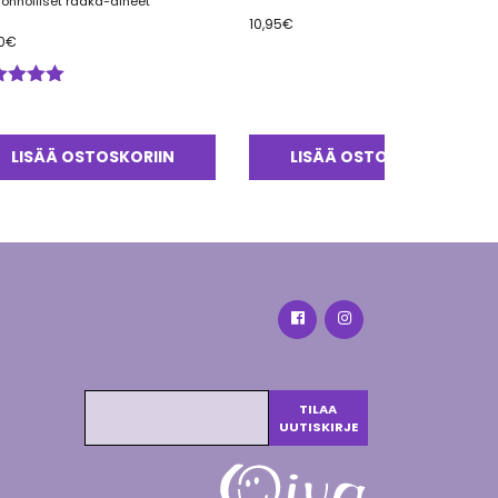
uonnolliset raaka-aineet
10,95
€
0
€
ostelu
tteesta:
0
/ 5
LISÄÄ OSTOSKORIIN
LISÄÄ OSTOSKORIIN