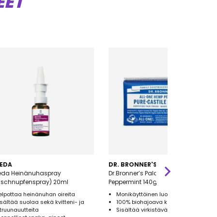
EET
EDA
DR. BRONNER'S
eda Heinänuhaspray
Dr.Bronner’s Palasaippua
uschnupfenspray) 20ml
Peppermint 140g
elpottaa heinänuhan oireita
Monikäyttöinen luomu palasaippua
isältää suolaa sekä kvitteni- ja
100% biohajoava kääre
itruunauutteita
Sisältää virkistävää piparminttua