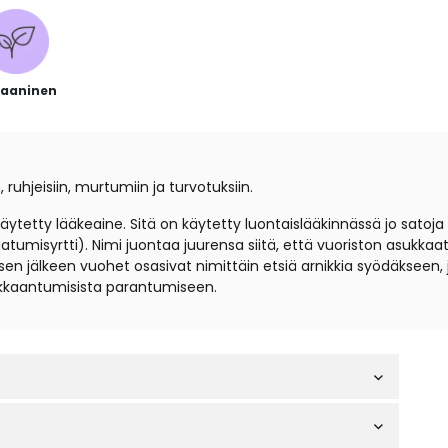
aaninen
ruhjeisiin, murtumiin ja turvotuksiin.
tetty lääkeaine. Sitä on käytetty luontaislääkinnässä jo satoja 
aatumisyrtti). Nimi juontaa juurensa siitä, että vuoriston asukkaat
en jälkeen vuohet osasivat nimittäin etsiä arnikkia syödäkseen, 
ukkaantumisista parantumiseen.