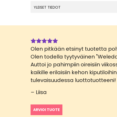
YLEISET TIEDOT
Olen pitkään etsinyt tuotetta pol
Arvostelu
tuotteesta:
Olen todella tyytyväinen "Weleda 
5
/ 5
Auttoi jo pahimpiin oireisiin viiko
kaikille erilaisiin kehon kiputiloihi
tulevaisuudessa luottotuotteeni!
– Liisa
ARVIOI TUOTE