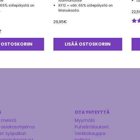
te
luonnontuote
L
 65% siitepölystä on
KF12 = väh. 65% siitepölystä on
.
Manukasta.
22,5
29,95
€
Arv
tuo
5.0
 OSTOSKORIIN
LISÄÄ OSTOSKORIIN
S
OTA YHTEYTTÄ
 meistä
Myymälä
-asiakasohjelma
Puhelintilaukset
t työpaikat
Verkkokauppa