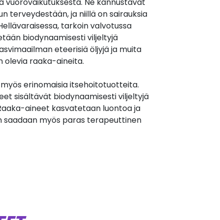
tä vuorovaikutuksesta. Ne kannustavat
 terveydestään, ja niillä on sairauksia
ellävaraisessa, tarkoin valvotussa
tään biodynaamisesti viljeltyjä
kasvimaailman eteerisiä öljyjä ja muita
n olevia raaka-aineita.
myös erinomaisia itsehoitotuotteita.
t sisältävät biodynaamisesti viljeltyjä
. Raaka-aineet kasvatetaan luontoa ja
oin saadaan myös paras terapeuttinen