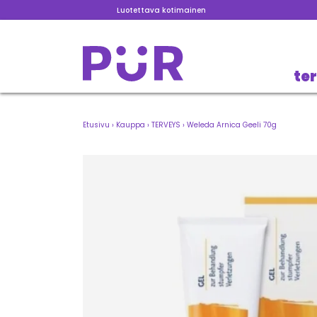
Luotettava kotimainen
te
Etusivu
›
Kauppa
›
TERVEYS
›
Weleda Arnica Geeli 70g