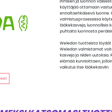
ihmisen ja luonnon välises
käyttäjää ottamaan vastuun
ennaltaehkäisevä luonne. H
valmistusprosessissa käyte
lääkekasveja, luonnollisia 
puhtaita luonnosta peräisi
Weledan tuotteista löydät 
Weledan valmistamat voitee
kasveja ja niiden uutoksia
elämää kunnioittaen, joll
vaikutus itse lääkekasviin.
teet