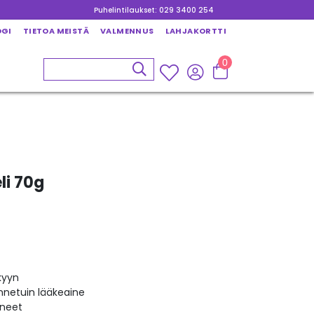
Puhelintilaukset: 029 3400 254
OGI
TIETOA MEISTÄ
VALMENNUS
LAHJAKORTTI
0
li 70g
rkyyn
nnetuin lääkeaine
ineet