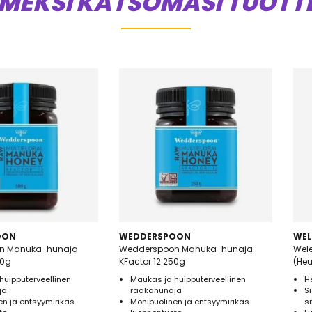
IMEKSI KATSOMASI TUOTT
OON
WEDDERSPOON
WEL
n Manuka-hunaja
Wedderspoon Manuka-hunaja
Wel
00g
KFactor 12 250g
(He
huipputerveellinen
Maukas ja huipputerveellinen
H
ja
raakahunaja
S
en ja entsyymirikas
Monipuolinen ja entsyymirikas
s