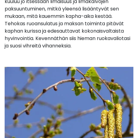
kuuluu jo itsessään limaisuus ja limakalvojen
paksuuntuminen, mitkä yleensä lisääntyvät sen
mukaan, mitä kauemmin kapha-aika kestää.
Tehokas ruoansulatus ja maksan toiminta pitävät
kaphan kurissa ja edesauttavat kokonaisvaltaista
hyvinvointia. Kevennäthän siis hieman ruokavaliotasi
ja suosi vihreitä vihanneksia.