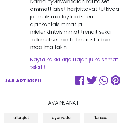
Nämä hyvinvointialan rautaiset
ammattilaiset harjoittavat tutkivaa
journalismia löytääkseen
ajankohtaisimmat ja
mielenkiintoisimmat trendit sekä
tutkimukset niin kotimaasta kuin
maailmaltakin.
Näytä kaikki kirjoittajan julkaisemat
tekstit
JAA ARTIKKELI
AVAINSANAT
allergiat
ayurveda
flunssa