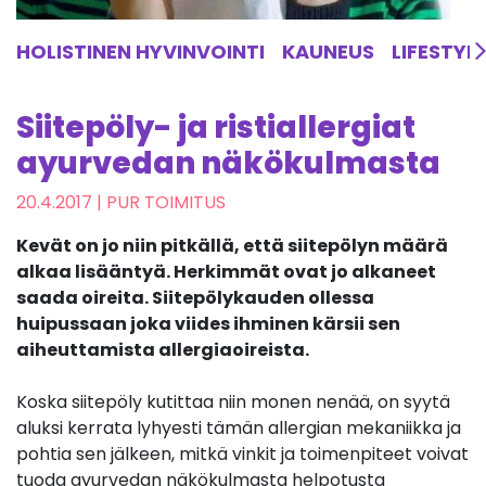
HOLISTINEN HYVINVOINTI
KAUNEUS
LIFESTYL
Siitepöly- ja ristiallergiat
ayurvedan näkökulmasta
20.4.2017
| PUR TOIMITUS
Kevät on jo niin pitkällä, että siitepölyn määrä
alkaa lisääntyä. Herkimmät ovat jo alkaneet
saada oireita. Siitepölykauden ollessa
huipussaan joka viides ihminen kärsii sen
aiheuttamista allergiaoireista.
Koska siitepöly kutittaa niin monen nenää, on syytä
aluksi kerrata lyhyesti tämän allergian mekaniikka ja
pohtia sen jälkeen, mitkä vinkit ja toimenpiteet voivat
tuoda ayurvedan näkökulmasta helpotusta