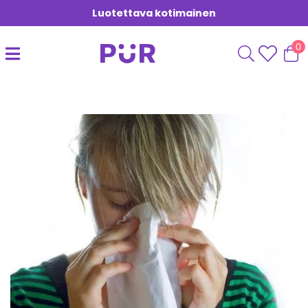
Luotettava kotimainen
0