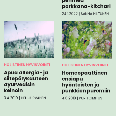
pehmeä
porkkana-kitchari
24.1.2022
|
SANNA HILTUNEN
HOLISTINEN HYVINVOINTI
HOLISTINEN HYVINVOINTI
Apua allergia- ja
Homeopaattinen
siitepölykauteen
ensiapu
ayurvedisin
hyönteisten ja
keinoin
punkkien puremiin
3.4.2019
|
HELI JURVANEN
4.6.2018
|
PUR TOIMITUS