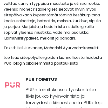
välttää curryn tyyppisiä mausteita ja etnisiä ruokia.
Yleensä monet ristiallergiset sietävät hyvin myös
siitepölyaikaan kypsentämättöminä kesäkurpitsaa,
kaalia, salaatteja, bataattia, maissia, kurkkua, sipulia
ja purjoa. Marjoista ja hedelmistä ristiallergikoille
sopivat yleensä mustikka, vadelma, puolukka,
luomuviinirypäleet, melonit ja banaani.
Teksti: Heli Jurvanen, Maharishi Ayurveda-konsultti
Lue lisää siitepölyallergioiden luonnollisesta hoidosta
PUR-blogin aikaisemmista postauksista
PUR TOIMITUS
PURin toimituksessa työskentelee
tiivis joukko hyvinvoinnista ja
terveydestä kiinnostuneita PURisteja.