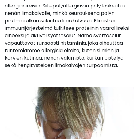
allergiaoireisiin. Siitepölyallergiassa pöly laskeutuu
nenän limakalvolle, minkä seurauksena pölyn
proteiini alkaa sulautua limakalvoon. Elimistön
immuunijärjestelmä tulkitsee proteiinin vaaralliseksi
aineeksi ja aktivoi syöttösolut. Nämä syöttösolut
vapauttavat runsaasti histamiinia, joka aiheuttaa
tuntemiamme allergisia oireita, kuten silmien ja
korvien kutinaa, nenän valumista, kurkun pistelyä
sekä hengitysteiden limakalvojen turpoamista.