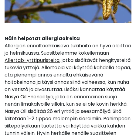
Näin helpotat allergiaoireita
Allergian ennaltaehkäisevä tukihoito on hyvä aloittaa
jo helmikuussa. Suosittelemme kokeilemaan
Allertab-yrttipuristeita
, jotka sisältävät hengitysteitä
tukevia yrttejä. Allertabia voi käyttää kahdella tapaa,
ota pienempi annos ennalta ehkäisevänä
hoitokeinona ja täysi annos siinä vaiheessa, kun nuha
on vetistä ja aivastuttaa. Lisäksi kannattaa käyttää
Nasya Oil -nenäöljyä
, joka on erinomainen suoja
nenän limakalvoille silloin, kun se ei ole kovin herkkä.
Nasya Oil sisältää 26 eri yrttiä ja seesamöljyä. Sitä
laitetaan 1-2 tippaa molempiin sieraimiin. Pahimpaan
siitepölyaikaan tuotetta voi käyttää vaikka kahden
tunnin välein. Hyvin herkälle nenälle suosittelen