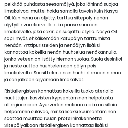
pelkkää puhdasta seesamöljyä, joka lähinnä suojaa
limakalvoa, muttei hoida samalla tavoin kuin Nasya
Oil. Kun nenä on öljytty, tarttuu siitepöly nenän
öljytyille värekarvoille eikä pääse suoraan
limakalvolle, joka sekin on suojattu öljyllä. Nasya Oil
sopii myös ehkäisemään katupölyn tarttumista
nenään. Yrttipuristeiden ja nenäöljyn lisäksi
kannattaa kokeilla nenän huuhtelua nenäkannulla,
jonka veteen on lisätty hieman suolaa. Suola desinfioi
ja neste auttaa huuhtelemaan pölyn pois
limakalvolta. Suosittelen ensin huuhtelemaan nenän
ja sen jälkeen öljyämään limakalvot.
Ristiallergisten kannattaa kokeilla tuoko aterialla
nautittujen kasvisten kypsentäminen helpotusta
allergiaoireisiin. Ayurvedan mukaan ruoka on silloin
helpommin sulavaa, minkä lisäksi kuumentaminen
saattaa muuttaa ruuan proteiinirakennetta.
Siitepölyaikaan ristiallergisen kannattaa lisäksi