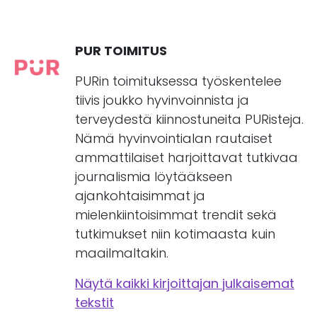
PUR TOIMITUS
PURin toimituksessa työskentelee
tiivis joukko hyvinvoinnista ja
terveydestä kiinnostuneita PURisteja.
Nämä hyvinvointialan rautaiset
ammattilaiset harjoittavat tutkivaa
journalismia löytääkseen
ajankohtaisimmat ja
mielenkiintoisimmat trendit sekä
tutkimukset niin kotimaasta kuin
maailmaltakin.
Näytä kaikki kirjoittajan julkaisemat
tekstit