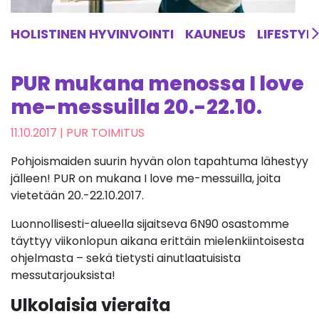
HOLISTINEN HYVINVOINTI
KAUNEUS
LIFESTYL
PUR mukana menossa I love
me-messuilla 20.-22.10.
11.10.2017
| PUR TOIMITUS
Pohjoismaiden suurin hyvän olon tapahtuma lähestyy
jälleen! PUR on mukana I love me-messuilla, joita
vietetään 20.-22.10.2017.
Luonnollisesti-alueella sijaitseva 6N90 osastomme
täyttyy viikonlopun aikana erittäin mielenkiintoisesta
ohjelmasta – sekä tietysti ainutlaatuisista
messutarjouksista!
Ulkolaisia vieraita