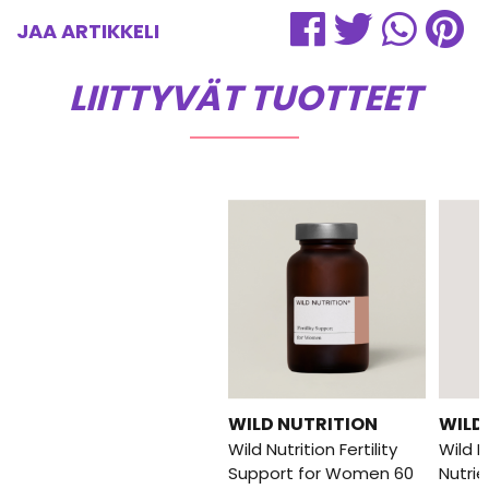
JAA ARTIKKELI
LIITTYVÄT TUOTTEET
WILD NUTRITION
WILD
Wild Nutrition Fertility
Wild N
Support for Women 60
Nutri