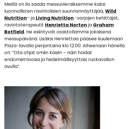
Meillä on ilo saada messuvieraiksemme kaksi
luonnollisten ravintolisien suunnannäyttäjää,
Wild
Nutrition
– ja
Living Nutrition
-sarjojen kehittäjät,
ravintoterapeutit
Henrietta Norton
ja
Graham
Botfield
. He esiintyvät osastollamme jokaisena
messupäivänä. Lisäksi Henriettaa pääsee kuulemaan
Plaza-lavalla perjantaina klo 12:00. Aiheenaan hänellä
on: ”Ota ohjat omiin käsiin – näin hoidat
endometrioosia ja hedelmällisyyttäsi ruokavalion
avulla”.