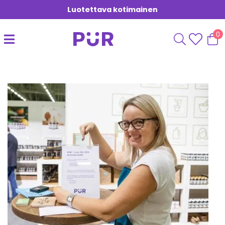
Luotettava kotimainen
0