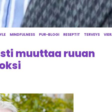
YLE
MINDFULNESS
PUR-BLOGI
RESEPTIT
TERVEYS
VIE
sti muuttaa ruuan
oksi