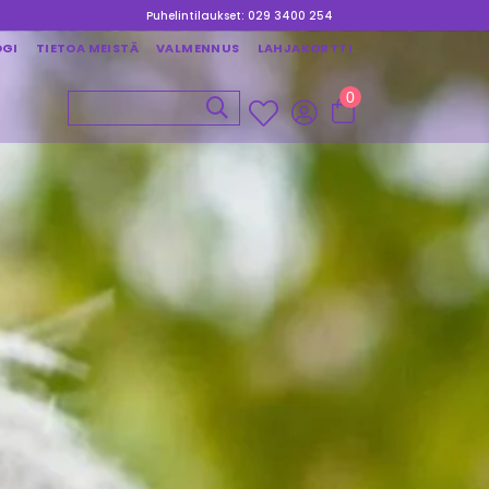
Puhelintilaukset: 029 3400 254
OGI
TIETOA MEISTÄ
VALMENNUS
LAHJAKORTTI
0