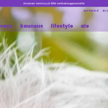
Ilmainen toimitus yli 89€ verkkokauppaostoille!
MYYMÄLÄ
BL
rveys
kauneus
lifestyle
ale