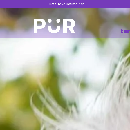
Luotettava kotimainen
te