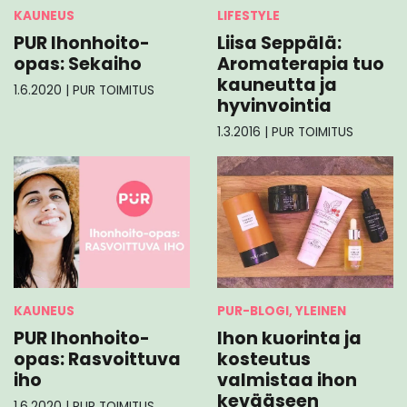
KAUNEUS
LIFESTYLE
PUR Ihonhoito-
Liisa Seppälä:
opas: Sekaiho
Aromaterapia tuo
kauneutta ja
1.6.2020
|
PUR TOIMITUS
hyvinvointia
1.3.2016
|
PUR TOIMITUS
PUR-BLOGI, YLEINEN
KAUNEUS
Ihon kuorinta ja
PUR Ihonhoito-
kosteutus
opas: Rasvoittuva
valmistaa ihon
iho
kevääseen
1.6.2020
|
PUR TOIMITUS