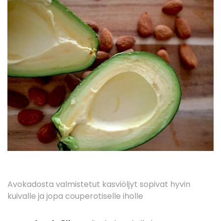
Avokadosta valmistetut kasviöljyt sopivat hyvin
kuivalle ja jopa couperotiselle iholle