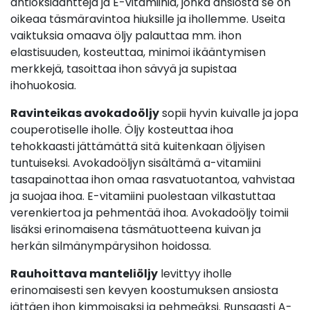
antioksidantteja ja E-vitamiinia, jonka ansiosta se on
oikeaa täsmäravintoa hiuksille ja ihollemme. Useita
vaiktuksia omaava öljy palauttaa mm. ihon
elastisuuden, kosteuttaa, minimoi ikääntymisen
merkkejä, tasoittaa ihon sävyä ja supistaa
ihohuokosia.
Ravinteikas avokadoöljy
sopii hyvin kuivalle ja jopa
couperotiselle iholle. Öljy kosteuttaa ihoa
tehokkaasti jättämättä sitä kuitenkaan öljyisen
tuntuiseksi. Avokadoöljyn sisältämä a-vitamiini
tasapainottaa ihon omaa rasvatuotantoa, vahvistaa
ja suojaa ihoa. E-vitamiini puolestaan vilkastuttaa
verenkiertoa ja pehmentää ihoa. Avokadoöljy toimii
lisäksi erinomaisena täsmätuotteena kuivan ja
herkän silmänympärysihon hoidossa.
Rauhoittava manteliöljy
levittyy iholle
erinomaisesti sen kevyen koostumuksen ansiosta
jättäen ihon kimmoisaksi ja pehmeäksi. Runsaasti A-