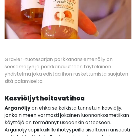
Gravier-tuotesarjan porkkanansiemenöljy on
seesamöljyn ja porkkanauutteen täyteläinen
yhdistelmä joka edistää ihon ruskettumista suojaten
sitä palamiselta.
Kasviöljyt hoitavat ihoa
Arganöljy
on ehkä se kaikista tunnetuin kasviöljy,
jonka nimeen varmasti jokainen luonnonkosmetiikan
käyttäjä on törmännyt useaankin otteeseen.
Arganöljy sopii kaikille ihotyypeille sisältäen runsaasti