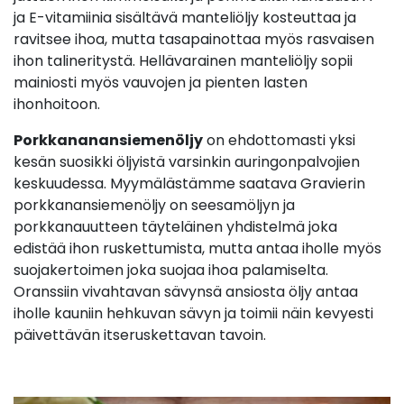
ja E-vitamiinia sisältävä manteliöljy kosteuttaa ja
ravitsee ihoa, mutta tasapainottaa myös rasvaisen
ihon talineritystä. Hellävarainen manteliöljy sopii
mainiosti myös vauvojen ja pienten lasten
ihonhoitoon.
Porkkananansiemenöljy
on ehdottomasti yksi
kesän suosikki öljyistä varsinkin auringonpalvojien
keskuudessa. Myymälästämme saatava Gravierin
porkkanansiemenöljy on seesamöljyn ja
porkkanauutteen täyteläinen yhdistelmä joka
edistää ihon ruskettumista, mutta antaa iholle myös
suojakertoimen joka suojaa ihoa palamiselta.
Oranssiin vivahtavan sävynsä ansiosta öljy antaa
iholle kauniin hehkuvan sävyn ja toimii näin kevyesti
päivettävän itseruskettavan tavoin.