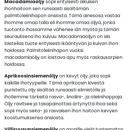
Macadamiaöljy
sopii erityisesti aikuisen
ihonhoitoon sen runsaasti sisältämän
palmitoleiinihapon ansiosta. Tämä ainesosa vastaa
ihomme omaa talia eli ihomme omaa öljyä, jonka
tuotanto ihossamme vähenee iän myötä ja tämän
seurauksena iho kuivuu. Macadamiaöljyn on siis
loistelias tuote erityisesti ikääntyvän ja kuivan ihon
hoidossa. Palmitoleiinihapon vuoksi
macadamiaöljy on loistava apu myös raskausarpien
hoidossa.
Aprikoosinsiemenöljy
on kevyt öljy, joka sopii
kaikille ihotyypeille. Tämä aprikoosin kivestä
puristettu öljy sisältää runsaasti elimistölle ja
ihollemme tärkeitä rasva-, linoliini-, ja oleiinihappoja.
Öljy ravitsee ja tasapainottaa ärtynyttä ihoa sekä
sopii myös seka- ja rasvaisen ihon hoitoon kevyen
koostumuksensa ansiosta.
Villiruusunsiemenöljy
on monille vielä tuntematon,