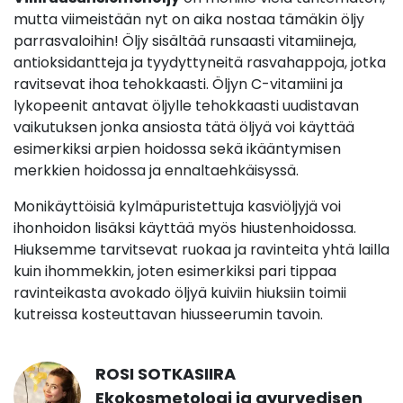
mutta viimeistään nyt on aika nostaa tämäkin öljy
parrasvaloihin! Öljy sisältää runsaasti vitamiineja,
antioksidantteja ja tyydyttyneitä rasvahappoja, jotka
ravitsevat ihoa tehokkaasti. Öljyn C-vitamiini ja
lykopeenit antavat öljylle tehokkaasti uudistavan
vaikutuksen jonka ansiosta tätä öljyä voi käyttää
esimerkiksi arpien hoidossa sekä ikääntymisen
merkkien hoidossa ja ennaltaehkäisyssä.
Monikäyttöisiä kylmäpuristettuja kasviöljyjä voi
ihonhoidon lisäksi käyttää myös hiustenhoidossa.
Hiuksemme tarvitsevat ruokaa ja ravinteita yhtä lailla
kuin ihommekkin, joten esimerkiksi pari tippaa
ravinteikasta avokado öljyä kuiviin hiuksiin toimii
kutreissa kosteuttavan hiusseerumin tavoin.
ROSI SOTKASIIRA
Ekokosmetologi ja ayurvedisen