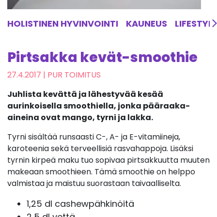
HOLISTINEN HYVINVOINTI
KAUNEUS
LIFESTYL
Pirtsakka kevät-smoothie
27.4.2017
| PUR TOIMITUS
Juhlista kevättä ja lähestyvää kesää
aurinkoisella smoothiella, jonka pääraaka-
aineina ovat mango, tyrni ja lakka.
Tyrni sisältää runsaasti C-, A- ja E-vitamiineja,
karoteenia sekä terveellisiä rasvahappoja. Lisäksi
tyrnin kirpeä maku tuo sopivaa pirtsakkuutta muuten
makeaan smoothieen. Tämä smoothie on helppo
valmistaa ja maistuu suorastaan taivaalliselta.
1,25 dl cashewpähkinöitä
2,5 dl vettä