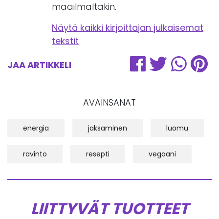
maailmaltakin.
Näytä kaikki kirjoittajan julkaisemat
tekstit
JAA ARTIKKELI
AVAINSANAT
energia
jaksaminen
luomu
ravinto
resepti
vegaani
LIITTYVÄT TUOTTEET