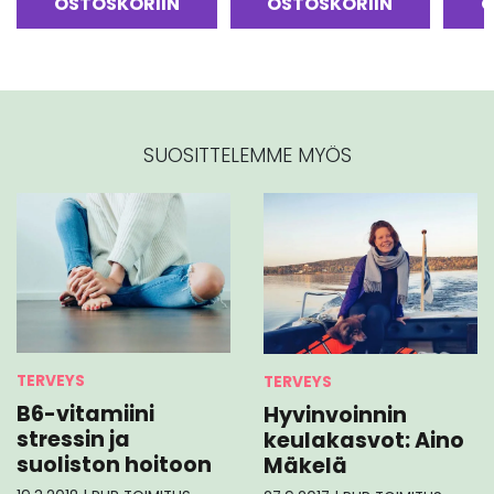
OSTOSKORIIN
OSTOSKORIIN
O
SUOSITTELEMME MYÖS
TERVEYS
TERVEYS
B6-vitamiini
Hyvinvoinnin
stressin ja
keulakasvot: Aino
suoliston hoitoon
Mäkelä