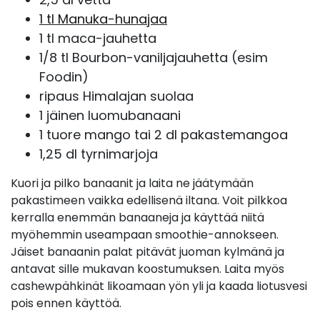
1 tl Manuka-hunajaa
1 tl maca-jauhetta
1/8 tl Bourbon-vaniljajauhetta (esim
Foodin)
ripaus Himalajan suolaa
1 jäinen luomubanaani
1 tuore mango tai 2 dl pakastemangoa
1,25 dl tyrnimarjoja
Kuori ja pilko banaanit ja laita ne jäätymään
pakastimeen vaikka edellisenä iltana. Voit pilkkoa
kerralla enemmän banaaneja ja käyttää niitä
myöhemmin useampaan smoothie-annokseen.
Jäiset banaanin palat pitävät juoman kylmänä ja
antavat sille mukavan koostumuksen. Laita myös
cashewpähkinät likoamaan yön yli ja kaada liotusvesi
pois ennen käyttöä.