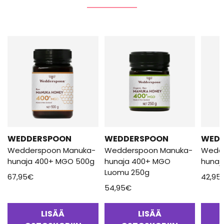
WEDDERSPOON
WEDDERSPOON
WED
Wedderspoon Manuka-
Wedderspoon Manuka-
Wedd
hunaja 400+ MGO 500g
hunaja 400+ MGO
hunaj
Luomu 250g
67,95
€
42,95
54,95
€
LISÄÄ
LISÄÄ