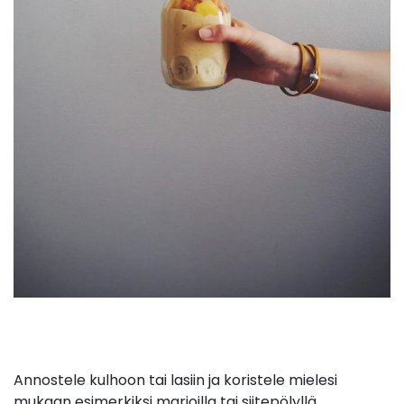
Annostele kulhoon tai lasiin ja koristele mielesi
mukaan esimerkiksi marjoilla tai siitepölyllä.