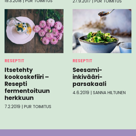
19.3.2018
|
PUR TOIMITUS
27.9.2017
|
PUR TOIMITUS
RESEPTIT
RESEPTIT
Itsetehty
Seesami-
kookoskefiiri –
inkivääri-
Resepti
parsakaali
fermentoituun
4.6.2019
|
SANNA HILTUNEN
herkkuun
7.2.2019
|
PUR TOIMITUS