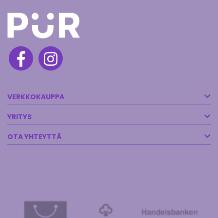
VERKKOKAUPPA
YRITYS
OTA YHTEYTTÄ