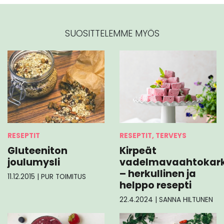
SUOSITTELEMME MYÖS
RESEPTIT
RESEPTIT, TERVEYS
Gluteeniton
Kirpeät
joulumysli
vadelmavaahtokark
– herkullinen ja
11.12.2015
|
PUR TOIMITUS
helppo resepti
22.4.2024
|
SANNA HILTUNEN