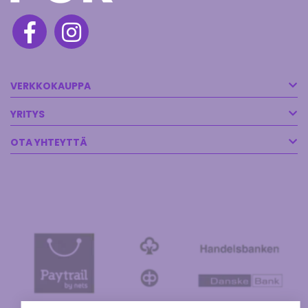
VERKKOKAUPPA
YRITYS
OTA YHTEYTTÄ