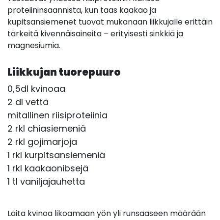
proteiininsaannista, kun taas kaakao ja
kupitsansiemenet tuovat mukanaan liikkujalle erittäin
tärkeitä kivennäisaineita – erityisesti sinkkiä ja
magnesiumia.
Liikkujan tuorepuuro
0,5dl kvinoaa
2 dl vettä
mitallinen riisiproteiinia
2 rkl chiasiemeniä
2 rkl gojimarjoja
1 rkl kurpitsansiemeniä
1 rkl kaakaonibsejä
1 tl vaniljajauhetta
Laita kvinoa likoamaan yön yli runsaaseen määrään