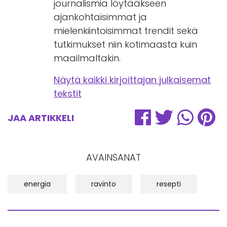
journalismia löytääkseen
ajankohtaisimmat ja
mielenkiintoisimmat trendit sekä
tutkimukset niin kotimaasta kuin
maailmaltakin.
Näytä kaikki kirjoittajan julkaisemat
tekstit
JAA ARTIKKELI
AVAINSANAT
energia
ravinto
resepti