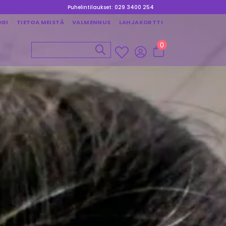
Puhelintilaukset: 029 3400 254
OGI
TIETOA MEISTÄ
VALMENNUS
LAHJAKORTTI
0