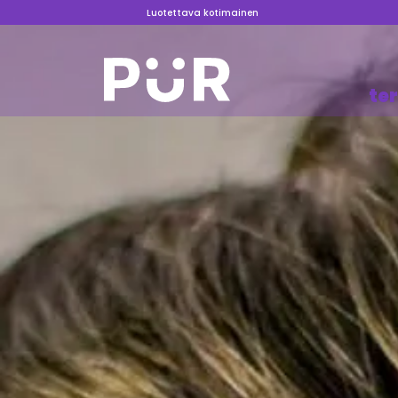
Luotettava kotimainen
te