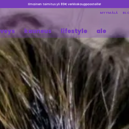
Ilmainen toimitus yli 89€ verkkokauppaostoille!
MYYMÄLÄ
BL
rveys
kauneus
lifestyle
ale