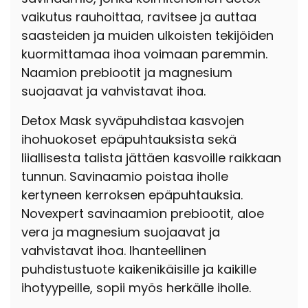
vaikutus rauhoittaa, ravitsee ja auttaa
saasteiden ja muiden ulkoisten tekijöiden
kuormittamaa ihoa voimaan paremmin.
Naamion prebiootit ja magnesium
suojaavat ja vahvistavat ihoa.
Detox Mask syväpuhdistaa kasvojen
ihohuokoset epäpuhtauksista sekä
liiallisesta talista jättäen kasvoille raikkaan
tunnun. Savinaamio poistaa iholle
kertyneen kerroksen epäpuhtauksia.
Novexpert savinaamion prebiootit, aloe
vera ja magnesium suojaavat ja
vahvistavat ihoa. Ihanteellinen
puhdistustuote kaikenikäisille ja kaikille
ihotyypeille, sopii myös herkälle iholle.