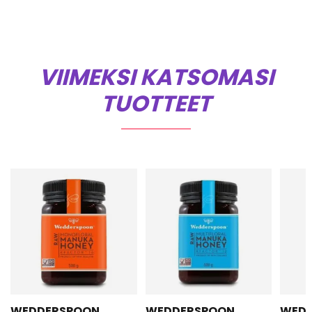
VIIMEKSI KATSOMASI
TUOTTEET
WEDDERSPOON
WEDDERSPOON
WED