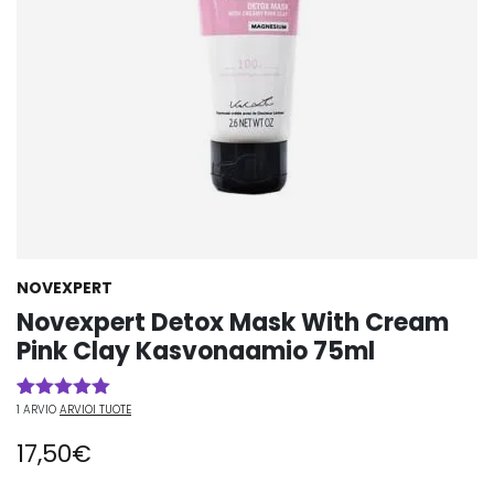
NOVEXPERT
Novexpert Detox Mask With Cream
Pink Clay Kasvonaamio 75ml
1
ARVIO
ARVIOI TUOTE
Arvio
1
5.00
5:stä
17,50
€
perustuen
asiakkaan
arvotukseen.