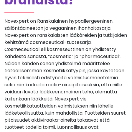
brändistä?
Novexpert on Ranskalainen hypoallergeeninen,
säilöntäaineeton ja vegaaninen ihonhoitosarja.
Novexpert on ranskalaisten lääkäreiden ja tutkijoiden
kehittämä cosmeceutical-tuotesarja.
Cosmeceutical eli kosmeseuttinen on yhdistetty
kahdesta sanasta, ”cosmetic” ja ”pharmaceutical”.
Näiden kahden sanan yhdistelmä määrittelee
tieteellisemmän kosmetiikkatyypin, jossa käytetään
hyvin teknisesti edistyneitä valmistusmenetelmiä
sekä niin korkeita raaka-aineipitoisuuksia, että niille
voidaan luvata lääkkeenomainen teho, olematta
kuitenkaan lääkkeitä. Novexpert vie
kosmetiikkatuotteiden valmistuksen niin lähelle
lääketeollisuutta, kuin mahdollista. Tuotteiden suuret
pitoisuudet aktiiviraaka-aineita takaavat että
tuotteet todella toimii. Luonnollisuus ovat