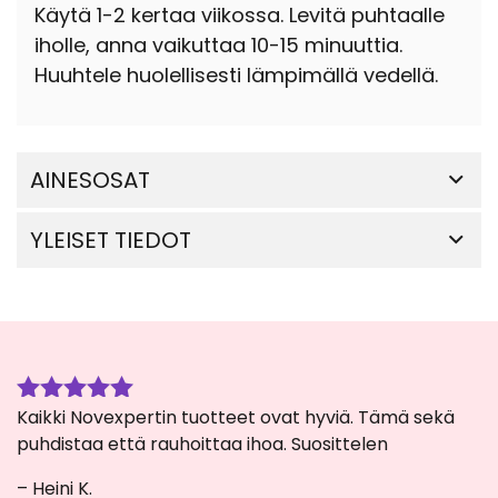
Käytä 1-2 kertaa viikossa. Levitä puhtaalle
iholle, anna vaikuttaa 10-15 minuuttia.
Huuhtele huolellisesti lämpimällä vedellä.
AINESOSAT
YLEISET TIEDOT
Kaikki Novexpertin tuotteet ovat hyviä. Tämä sekä
Arvostelu
tuotteesta:
puhdistaa että rauhoittaa ihoa. Suosittelen
5
/ 5
– Heini K.