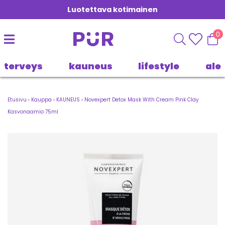
Luotettava kotimainen
0
terveys
kauneus
lifestyle
ale
Etusivu
›
Kauppa
›
KAUNEUS
›
Novexpert Detox Mask With Cream Pink Clay
Kasvonaamio 75ml