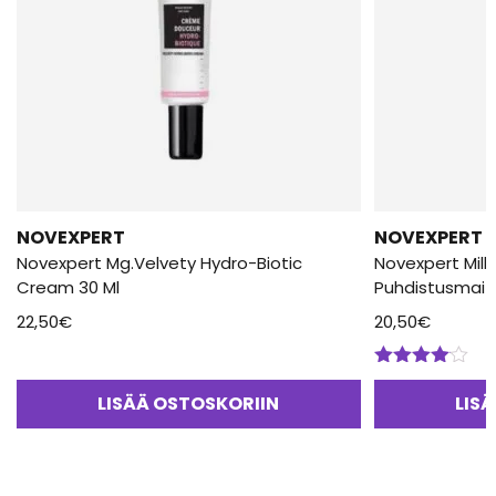
NOVEXPERT
NOVEXPERT
Novexpert Mg.Velvety Hydro-Biotic
Novexpert Milk
Cream 30 Ml
Puhdistusmait
22,50
€
20,50
€
Arvostelu
tuotteesta:
LISÄÄ OSTOSKORIIN
LIS
4.00
/ 5