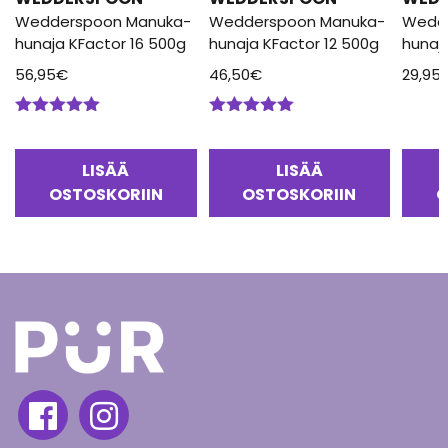
Wedderspoon Manuka-
Wedderspoon Manuka-
Wedd
hunaja KFactor 16 500g
hunaja KFactor 12 500g
hunaj
56,95
€
46,50
€
29,95
Arvostelu
Arvostelu
tuotteesta:
tuotteesta:
5.00
/ 5
5.00
/ 5
LISÄÄ
LISÄÄ
OSTOSKORIIN
OSTOSKORIIN
O