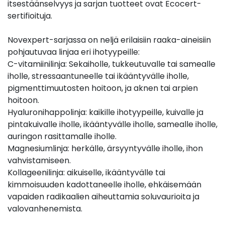
itsestäänselvyys ja sarjan tuotteet ovat Ecocert-
sertifioituja.
Novexpert-sarjassa on neljä erilaisiin raaka-aineisiin
pohjautuvaa linjaa eri ihotyypeille:
C-vitamiinilinja: Sekaiholle, tukkeutuvalle tai samealle
iholle, stressaantuneelle tai ikääntyvälle iholle,
pigmenttimuutosten hoitoon, ja aknen tai arpien
hoitoon.
Hyaluronihappolinja: kaikille ihotyypeille, kuivalle ja
pintakuivalle iholle, ikääntyvälle iholle, samealle iholle,
auringon rasittamalle iholle.
Magnesiumlinja: herkälle, ärsyyntyvälle iholle, ihon
vahvistamiseen.
Kollageenilinja: aikuiselle, ikääntyvälle tai
kimmoisuuden kadottaneelle iholle, ehkäisemään
vapaiden radikaalien aiheuttamia soluvaurioita ja
valovanhenemista.