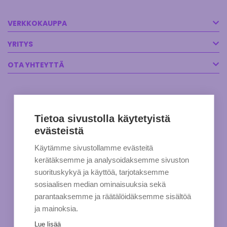
VERKKOKAUPPA
YRITYS
OTA YHTEYTTÄ
Tietoa sivustolla käytetyistä
evästeistä
Käytämme sivustollamme evästeitä
kerätäksemme ja analysoidaksemme sivuston
suorituskykyä ja käyttöä, tarjotaksemme
sosiaalisen median ominaisuuksia sekä
parantaaksemme ja räätälöidäksemme sisältöä
ja mainoksia.
Lue lisää