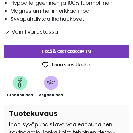
Hypoallergeeninen ja 100% luonnollinen
Magnesium hellii herkkää ihoa
Syväpuhdistaa ihohuokoset
Vain 1 varastossa
LISÄÄ OSTOSKORIIN
Lisää suosikkeihin
Luonnollinen
Vegaaninen
Tuotekuvaus
Ihoa syväpuhdistava vaaleanpunainen
savinaamio, jonka kolmitehoinen detox-