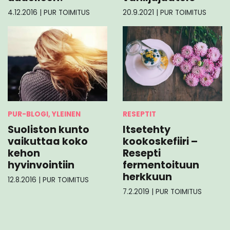
4.12.2016
|
PUR TOIMITUS
20.9.2021
|
PUR TOIMITUS
PUR-BLOGI, YLEINEN
RESEPTIT
Suoliston kunto
Itsetehty
vaikuttaa koko
kookoskefiiri –
kehon
Resepti
hyvinvointiin
fermentoituun
herkkuun
12.8.2016
|
PUR TOIMITUS
7.2.2019
|
PUR TOIMITUS