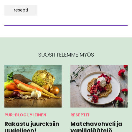
resepti
SUOSITTELEMME MYÖS
PUR-BLOGI, YLEINEN
RESEPTIT
Rakastu juureksiin
Matchavohveli ja
uudelleen!
vaniljajäätelö