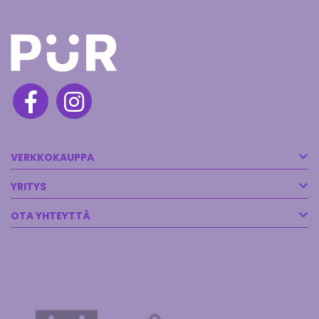
VERKKOKAUPPA
YRITYS
OTA YHTEYTTÄ