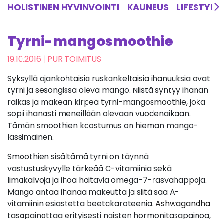
HOLISTINEN HYVINVOINTI
KAUNEUS
LIFESTYL
Tyrni-mangosmoothie
19.10.2016
| PUR TOIMITUS
Syksyllä ajankohtaisia ruskankeltaisia ihanuuksia ovat
tyrni ja sesongissa oleva mango. Niistä syntyy ihanan
raikas ja makean kirpeä tyrni-mangosmoothie, joka
sopii ihanasti meneillään olevaan vuodenaikaan.
Tämän smoothien koostumus on hieman mango-
lassimainen.
Smoothien sisältämä tyrni on täynnä
vastustuskyvylle tärkeää C-vitamiinia sekä
limakalvoja ja ihoa hoitavia omega-7-rasvahappoja.
Mango antaa ihanaa makeutta ja siitä saa A-
vitamiinin esiastetta beetakaroteenia.
Ashwagandha
tasapainottaa erityisesti naisten hormonitasapainoa,