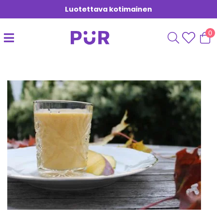
Luotettava kotimainen
0