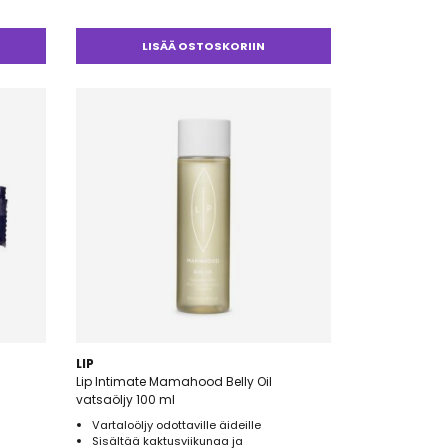
LISÄÄ OSTOSKORIIN
LIP
Lip Intimate Mamahood Belly Oil
vatsaöljy 100 ml
Vartaloöljy odottaville äideille
Sisältää kaktusviikunaa ja