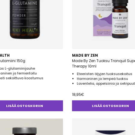
EALTH
MADE BY ZEN
Glutamiini 150g
Made By Zen Tuoksu Tranquil Sup
Therapy 10ml
as L-glutamiinijauhe
aninen ja fermentoitu
Eteeristen öljyjen tuoksusekoitus
sti sekoittuva koostumus
Harmoninen ja lempeä tuoksu
Laventelia, appelsiinia ja setripuu
18,95
€
LISÄÄ OSTOSKORIIN
LISÄÄ OSTOSKORIIN