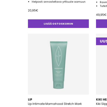
Helposti annosteltava yrttiuute aamuun
Ravi
Tutki
20,95
€
49,95
€
LISÄÄ OSTOSKORIIN
UUS
LIP
KIKI H
Lip Intimate Mamahood Stretch Mark
Kiki Sl