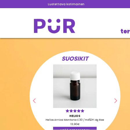
Luotettava kotimainen
te
SUOSIKIT
Edellinen
Seura
HELIOS
Arvostelu
tuotteesta:
Helios Arnica Montana C30 / H452FI 4g Rae
5.00
/ 5
13,90
€