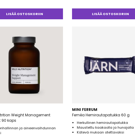
LISÄÄ OSTOSKORIIN
LISÄÄ OSTOSKORIIN
MINI FERRUM
utrition Weight Management
Feméa Hemirautapatukka 60 g
t 90 kaps
Herkullinen hemirautapatukka
Maustettu kaakaolla ja hunajalla
onhallinnan ja aineenvaihdunnan
Kätevä mukaan otettavaksi
i