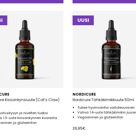
I
UUSI
CURE
NORDICURE
re Kissankynsiuute (Cat’s Claw)
Nordicure Tähkäkimikkiuute 50ml
Tukee hyvinvointia vaihdevuosien
Vahva 1:4-uute tähkäkimikin juure
stuskyvyn ja nivelten tueksi
Vegaaninen ja gluteeniton
a 1:3-uute kissankynnen kuoresta
aninen ja gluteeniton
26,95
€