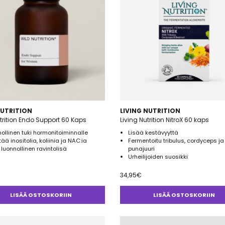
NUTRITION
LIVING NUTRITION
trition Endo Support 60 Kaps
Living Nutrition NitroX 60 kaps
ollinen tuki hormonitoiminnalle
Lisää kestävyyttä
tää inositolia, koliinia ja NAC:ia
Fermentoitu tribulus, cordyceps ja
luonnollinen ravintolisä
punajuuri
Urheilijoiden suosikki
34,95
€
LISÄÄ OSTOSKORIIN
LISÄÄ OSTOSKORIIN