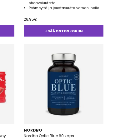
sheavoiuutetta
Pehmeyttä ja joustavuutta vatsan iholle
28,95
€
LISÄÄ OSTOSKORIIN
NORDBO
yny
Nordbo Optic Blue 60 kaps