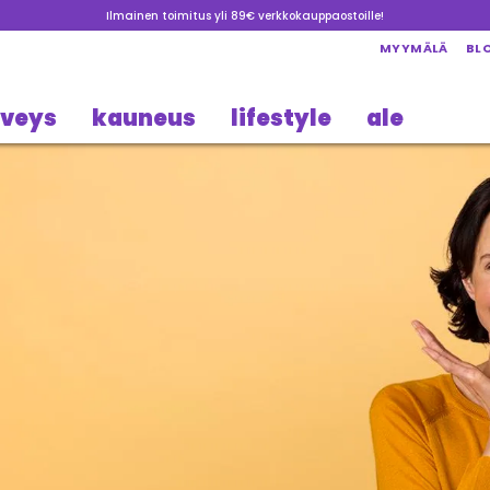
Ilmainen toimitus yli 89€ verkkokauppaostoille!
MYYMÄLÄ
BL
rveys
kauneus
lifestyle
ale
ava