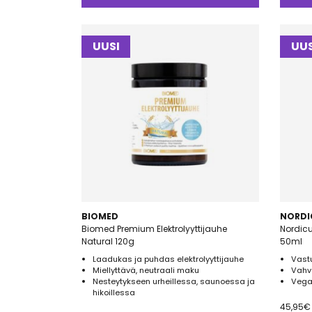
oli:
on:
27,50€.
22,00€.
UUSI
UUS
BIOMED
NORDI
Biomed Premium Elektrolyyttijauhe
Nordicu
Natural 120g
50ml
Laadukas ja puhdas elektrolyyttijauhe
Vastu
Miellyttävä, neutraali maku
Vahv
Nesteytykseen urheillessa, saunoessa ja
Vega
hikoillessa
45,95
€