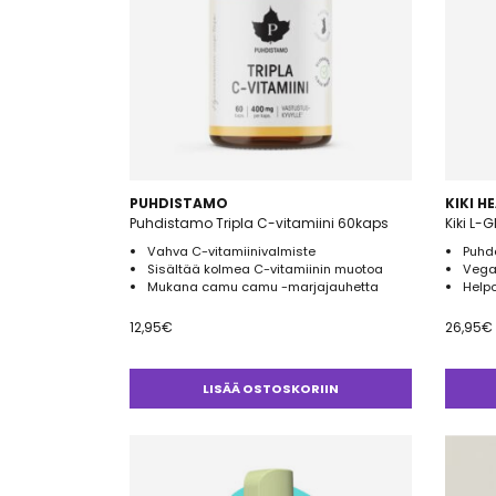
PUHDISTAMO
KIKI H
Puhdistamo Tripla C-vitamiini 60kaps
Kiki L-
Vahva C-vitamiinivalmiste
Puhd
Sisältää kolmea C-vitamiinin muotoa
Vega
Mukana camu camu -marjajauhetta
Helpo
12,95
€
26,95
€
LISÄÄ OSTOSKORIIN