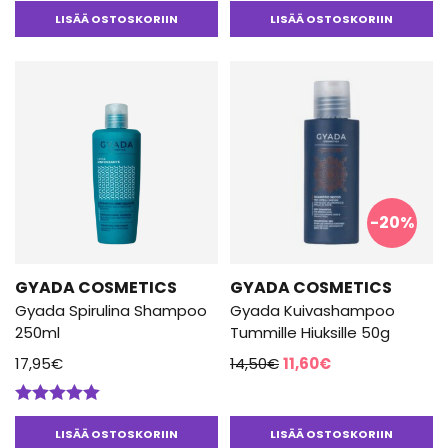
hinta
hinta
LISÄÄ OSTOSKORIIN
LISÄÄ OSTOSKORIIN
oli:
on:
Tutustu näihin ja muiden brändien tuotteisiin ja tilaa omasi! Meiltä
löydät vaihtoehdot muun muassa
kiharoille
,
herkälle
14,50€.
11,60€.
päänahalle
sekä
rasvoittuville
hiuksille.
-20%
GYADA COSMETICS
GYADA COSMETICS
Gyada Spirulina Shampoo
Gyada Kuivashampoo
250ml
Tummille Hiuksille 50g
Alkuperäinen
Nykyinen
17,95
€
14,50
€
11,60
€
hinta
hinta
oli:
on:
Arvostelu
14,50€.
11,60€.
tuotteesta:
LISÄÄ OSTOSKORIIN
LISÄÄ OSTOSKORIIN