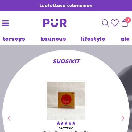
Luotettava kotimainen
0
terveys
kauneus
lifestyle
ale
SUOSIKIT
Edellinen
Seu
CATTECO
Arvostelu