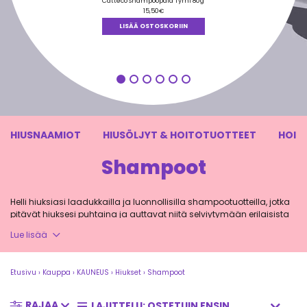
tuotteesta:
Catteco Shampoopala Tyrni 80g
5.00
/ 5
15,50
€
LISÄÄ OSTOSKORIIN
HIUSNAAMIOT
HIUSÖLJYT & HOITOTUOTTEET
HOIT
Shampoot
Helli hiuksiasi laadukkailla ja luonnollisilla shampootuotteilla, jotka
pitävät hiuksesi puhtaina ja auttavat niitä selviytymään erilaisista
ympäristön aiheuttamista rasituksista, kuten lämpötilan
Lue lisää
muutoksista, ilmansaasteista sekä muotoilutuotteiden käytöstä.
Etusivu
›
Kauppa
›
KAUNEUS
›
Hiukset
›
Shampoot
Miten valita luonnollinen shampoo?
RAJAA