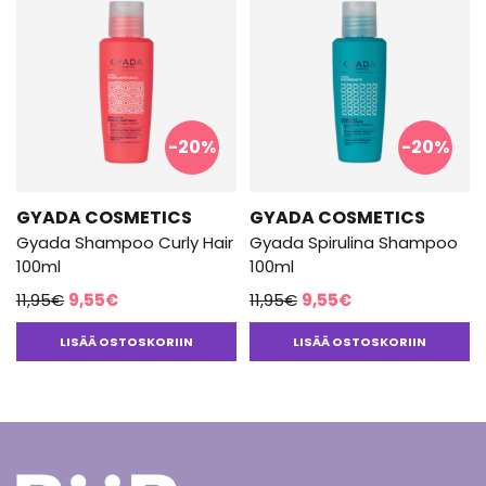
-20%
-20%
GYADA COSMETICS
GYADA COSMETICS
Gyada Shampoo Curly Hair
Gyada Spirulina Shampoo
100ml
100ml
Alkuperäinen
Nykyinen
Alkuperäinen
Nykyinen
11,95
€
9,55
€
11,95
€
9,55
€
hinta
hinta
hinta
hinta
LISÄÄ OSTOSKORIIN
LISÄÄ OSTOSKORIIN
oli:
on:
oli:
on:
11,95€.
9,55€.
11,95€.
9,55€.