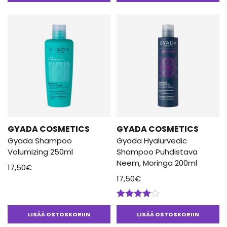
5.00
/ 5
GYADA COSMETICS
GYADA COSMETICS
Gyada Shampoo
Gyada Hyalurvedic
Volumizing 250ml
Shampoo Puhdistava
Neem, Moringa 200ml
17,50
€
17,50
€
Arvostelu
tuotteesta:
LISÄÄ OSTOSKORIIN
LISÄÄ OSTOSKORIIN
4.00
/ 5