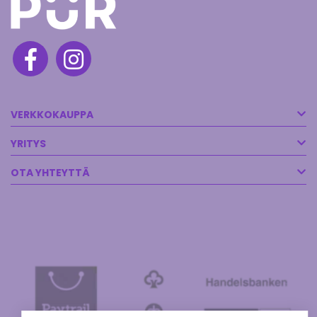
VERKKOKAUPPA
YRITYS
OTA YHTEYTTÄ