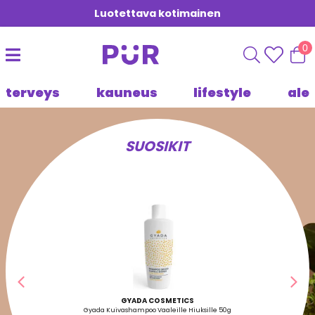
Luotettava kotimainen
0
terveys
kauneus
lifestyle
ale
SUOSIKIT
Edellinen
Seu
GYADA COSMETICS
Gyada Kuivashampoo Vaaleille Hiuksille 50g