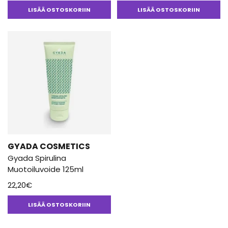
korkealaatuista kosmetiikkaa vain luonnonmukaisia reseptejä
LISÄÄ OSTOSKORIIN
LISÄÄ OSTOSKORIIN
käyttäen. Tuotteet ovat AIAB-sertifioitua luonnonkosmetiikkaa ja
sopivat myös nikkeliallergisille.
GYADA COSMETICS
Gyada Spirulina
Muotoiluvoide 125ml
22,20
€
LISÄÄ OSTOSKORIIN