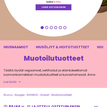
Alkuperäinen
Nykyinen
14,50
€
11,60
€
hinta
hinta
oli:
on:
LISÄÄ OSTOSKORIIN
14,50€.
11,60€.
HIUSNAAMIOT
HIUSÖLJYT & HOITOTUOTTEET
HOIT
Muotoilutuotteet
Täältä löydät vegaaniset, sertifioidut ja eläinkokeettomat
luonnonkosmetiikan muotoilutuotteet ja kuivashampoot. Anna
hiuksillesi voimaa, kiiltoa ja volyymia luonnollisesti!
Lue lisää
Etusivu
›
Kauppa
›
KAUNEUS
›
Hiukset
›
Muotoilutuotteet
Luonnolliset muotoilutuotteet ja
kuivashampoot
RAJAA